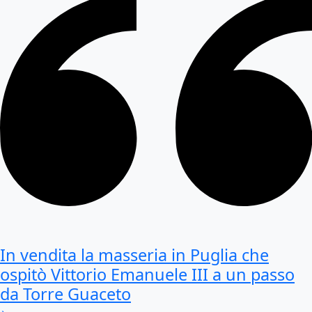
In vendita la masseria in Puglia che
ospitò Vittorio Emanuele III a un passo
da Torre Guaceto