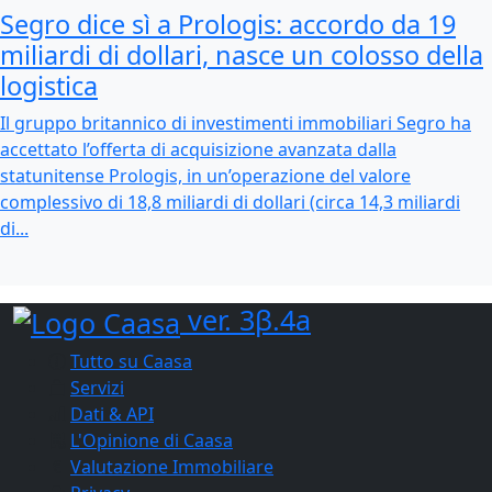
Segro dice sì a Prologis: accordo da 19
miliardi di dollari, nasce un colosso della
logistica
Il gruppo britannico di investimenti immobiliari Segro ha
accettato l’offerta di acquisizione avanzata dalla
statunitense Prologis, in un’operazione del valore
complessivo di 18,8 miliardi di dollari (circa 14,3 miliardi
di...
ver. 3β.4a
Tutto su Caasa
Servizi
Dati & API
L'Opinione di Caasa
Valutazione Immobiliare