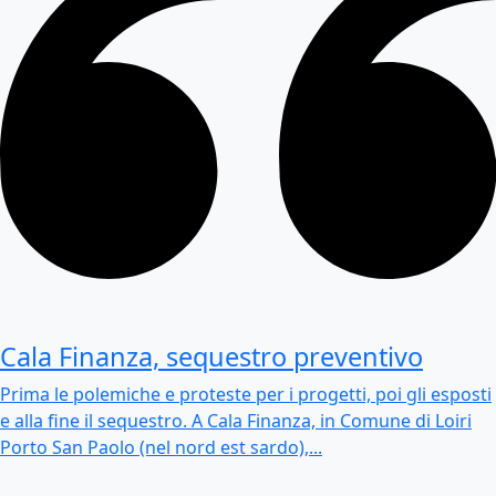
Cala Finanza, sequestro preventivo
Prima le polemiche e proteste per i progetti, poi gli esposti
e alla fine il sequestro. A Cala Finanza, in Comune di Loiri
Porto San Paolo (nel nord est sardo),...