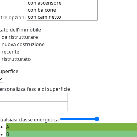
ltre opzioni
tato dell'immobile
da ristrutturare
nuova costruzione
recente
ristrutturato
uperfice
ersonalizza fascia di superficie
ualsiasi classe energetica
A
B