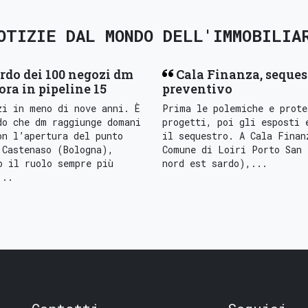
OTIZIE DAL MONDO DELL'IMMOBILIA
rdo dei 100 negozi dm
Cala Finanza, seques
 ora in pipeline 15
preventivo
zi in meno di nove anni. È
Prima le polemiche e prote
do che dm raggiunge domani
progetti, poi gli esposti 
on l’apertura del punto
il sequestro. A Cala Finan
 Castenaso (Bologna),
Comune di Loiri Porto San 
o il ruolo sempre più
nord est sardo),...
...