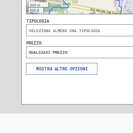
200 m
500 ft
TIPOLOGIA
PREZZO
QUALSIASI PREZZO
ALTRE OPZIONI
INCLUDI
ESCLUDI
SOLO ANNUNCI IN ASTA
DA RISTRUTTURARE
NUOVA COSTRUZIONE