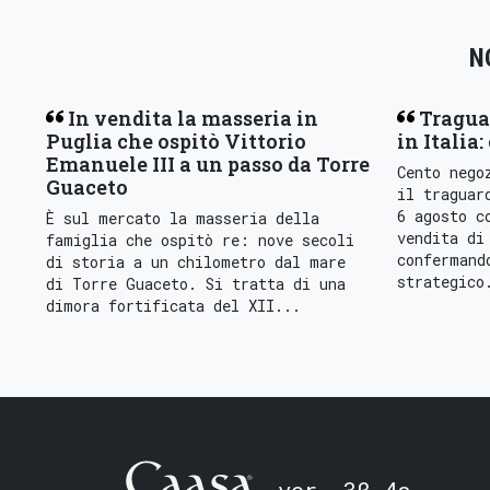
N
In vendita la masseria in
Tragua
Puglia che ospitò Vittorio
in Italia:
Emanuele III a un passo da Torre
Cento nego
Guaceto
il traguar
6 agosto c
È sul mercato la masseria della
vendita di
famiglia che ospitò re: nove secoli
confermand
di storia a un chilometro dal mare
strategico
di Torre Guaceto. Si tratta di una
dimora fortificata del XII...
ver. 3β.4a