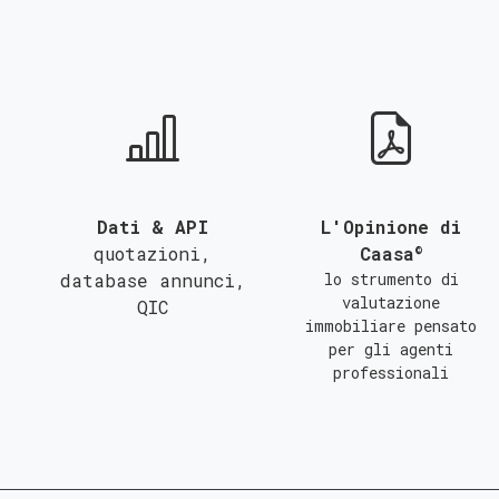
QUALSIASI SUPERFICIE
A
B
C
Dati & API
L'Opinione di
©
quotazioni,
Caasa
database annunci,
lo strumento di
valutazione
QIC
immobiliare pensato
per gli agenti
professionali