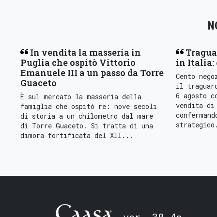
N
In vendita la masseria in
Tragua
Puglia che ospitò Vittorio
in Italia:
Emanuele III a un passo da Torre
Cento nego
Guaceto
il traguar
6 agosto c
È sul mercato la masseria della
vendita di
famiglia che ospitò re: nove secoli
confermand
di storia a un chilometro dal mare
strategico
di Torre Guaceto. Si tratta di una
dimora fortificata del XII...
ver. 3β.4a