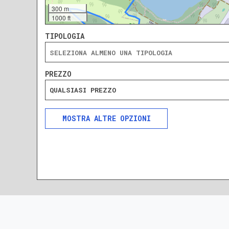
300 m
1000 ft
TIPOLOGIA
PREZZO
QUALSIASI PREZZO
ALTRE OPZIONI
INCLUDI
ESCLUDI
SOLO ANNUNCI IN ASTA
DA RISTRUTTURARE
NUOVA COSTRUZIONE