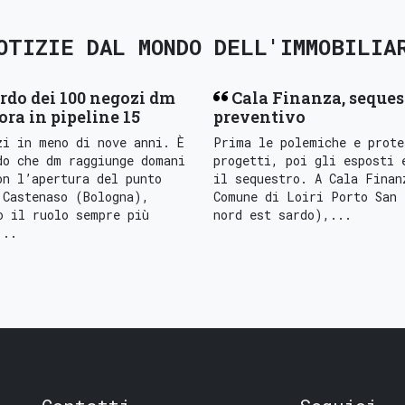
OTIZIE DAL MONDO DELL'IMMOBILIA
rdo dei 100 negozi dm
Cala Finanza, seques
 ora in pipeline 15
preventivo
zi in meno di nove anni. È
Prima le polemiche e prote
do che dm raggiunge domani
progetti, poi gli esposti 
on l’apertura del punto
il sequestro. A Cala Finan
 Castenaso (Bologna),
Comune di Loiri Porto San 
o il ruolo sempre più
nord est sardo),...
...