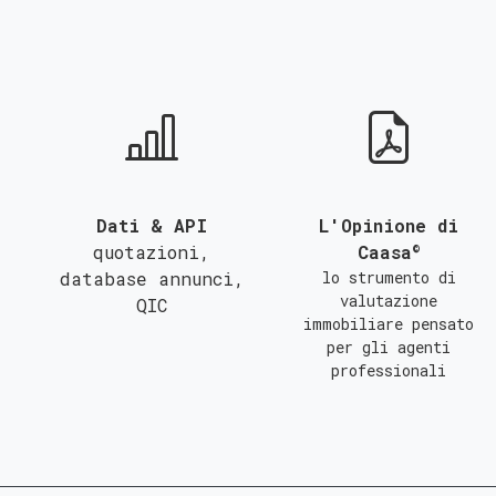
QUALSIASI SUPERFICIE
A
B
C
Dati & API
L'Opinione di
©
quotazioni,
Caasa
database annunci,
lo strumento di
valutazione
QIC
immobiliare pensato
per gli agenti
professionali