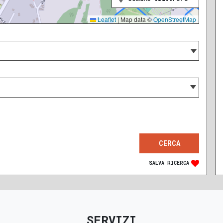
Leaflet
|
Map data ©
OpenStreetMap
SALVA RICERCA
SERVIZI
RECENTE
RISTRUTTURATO