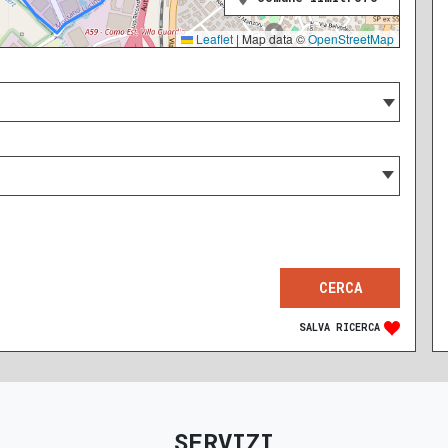
Leaflet
|
Map data ©
OpenStreetMap
SALVA RICERCA
SERVIZI
RECENTE
RISTRUTTURATO