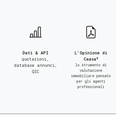
QUALSIASI SUPERFICIE
A
B
C
Dati & API
L'Opinione di
©
quotazioni,
Caasa
database annunci,
lo strumento di
valutazione
QIC
immobiliare pensato
per gli agenti
professionali