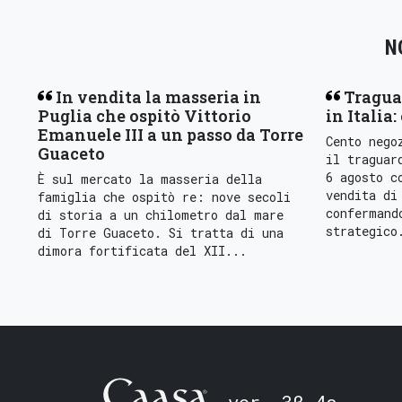
N
In vendita la masseria in
Tragua
Puglia che ospitò Vittorio
in Italia:
Emanuele III a un passo da Torre
Cento nego
Guaceto
il traguar
6 agosto c
È sul mercato la masseria della
vendita di
famiglia che ospitò re: nove secoli
confermand
di storia a un chilometro dal mare
strategico
di Torre Guaceto. Si tratta di una
dimora fortificata del XII...
ver. 3β.4a