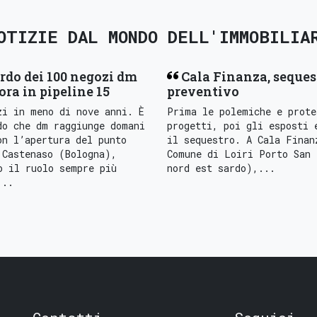
OTIZIE DAL MONDO DELL'IMMOBILIA
rdo dei 100 negozi dm
Cala Finanza, seques
 ora in pipeline 15
preventivo
zi in meno di nove anni. È
Prima le polemiche e prote
do che dm raggiunge domani
progetti, poi gli esposti 
on l’apertura del punto
il sequestro. A Cala Finan
 Castenaso (Bologna),
Comune di Loiri Porto San 
o il ruolo sempre più
nord est sardo),...
...