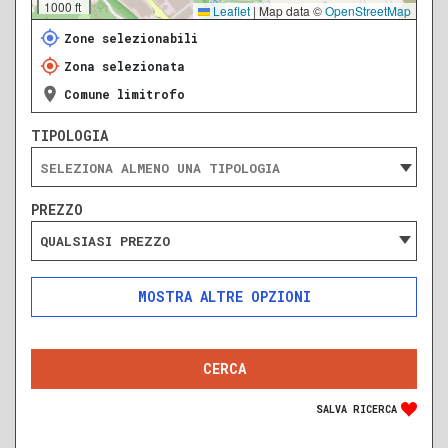
1000 ft
Leaflet
|
Map data ©
OpenStreetMap
Zone selezionabili
Zona selezionata
Comune limitrofo
TIPOLOGIA
PREZZO
QUALSIASI PREZZO
ALTRE OPZIONI
INCLUDI
ESCLUDI
SOLO ANNUNCI IN ASTA
SALVA RICERCA