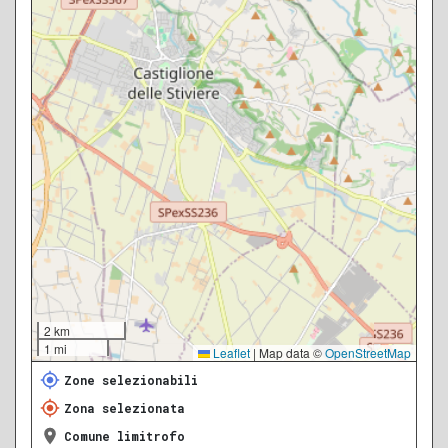
2 km
1 mi
Leaflet
|
Map data ©
OpenStreetMap
Zone selezionabili
Zona selezionata
Comune limitrofo