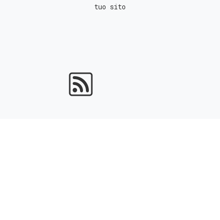
tuo sito
Portali Immobiliari
ottieni l'indicizzazione gratuita