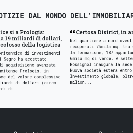
OTIZIE DAL MONDO DELL'IMMOBILIA
ice sì a Prologis:
Certosa District, in a
a 19 miliardi di dollari,
Nel quartiere a nord-ovest
colosso della logistica
recuperati 75mila mq, tra 
la formazione, 187 apparta
britannico di investimenti
6mila mq di verde. A sette
i Segro ha accettato
Rossignol inaugura la sede
di acquisizione avanzata
Nuova società estera entro
unitense Prologis, in
Investimento globale, oltr
one del valore complessivo
milion...
liardi di dollari (circa
rdi di...