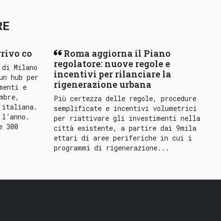
RE
rrivo co
Roma aggiorna il Piano
regolatore: nuove regole e
 di Milano
incentivi per rilanciare la
un hub per
rigenerazione urbana
menti e
mbre,
Più certezza delle regole, procedure
 italiana.
semplificate e incentivi volumetrici
 l’anno.
per riattivare gli investimenti nella
e 300
città esistente, a partire dai 9mila
ettari di aree periferiche in cui i
programmi di rigenerazione...