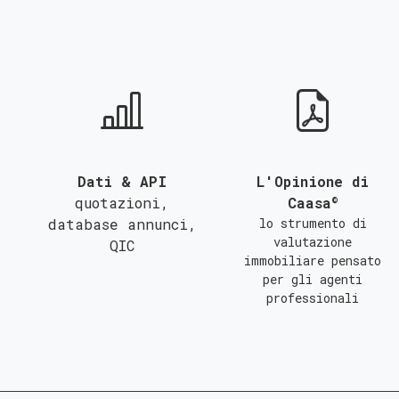
QUALSIASI SUPERFICIE
A
B
C
Dati & API
L'Opinione di
©
quotazioni,
Caasa
database annunci,
lo strumento di
valutazione
QIC
immobiliare pensato
per gli agenti
professionali