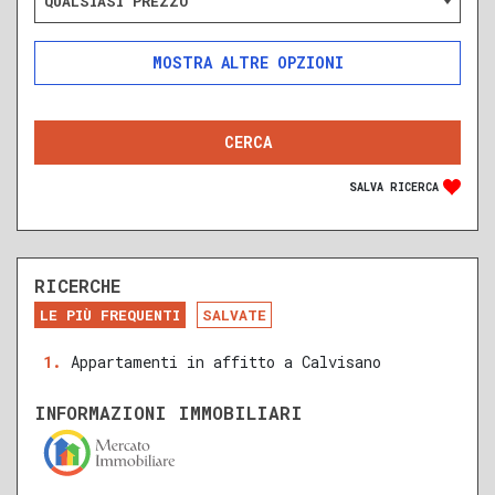
QUALSIASI PREZZO
ALTRE OPZIONI
INCLUDI
ESCLUDI
SOLO ANNUNCI IN ASTA
SALVA RICERCA
RICERCHE
DA RISTRUTTURARE
NUOVA COSTRUZIONE
LE PIÙ FREQUENTI
SALVATE
RECENTE
RISTRUTTURATO
Appartamenti in affitto a Calvisano
QUALSIASI SUPERFICIE
INFORMAZIONI IMMOBILIARI