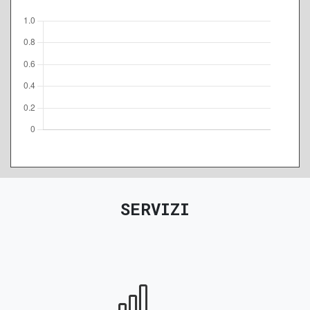
A
B
C
D
E
F
G
SERVIZI