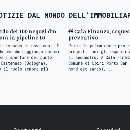
OTIZIE DAL MONDO DELL'IMMOBILIA
rdo dei 100 negozi dm
Cala Finanza, seques
 ora in pipeline 15
preventivo
zi in meno di nove anni. È
Prima le polemiche e prote
do che dm raggiunge domani
progetti, poi gli esposti 
on l’apertura del punto
il sequestro. A Cala Finan
 Castenaso (Bologna),
Comune di Loiri Porto San 
o il ruolo sempre più
nord est sardo),...
...