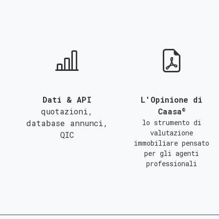
QUALSIASI SUPERFICIE
A
B
C
Dati & API
L'Opinione di
©
quotazioni,
Caasa
database annunci,
lo strumento di
valutazione
QIC
immobiliare pensato
per gli agenti
professionali