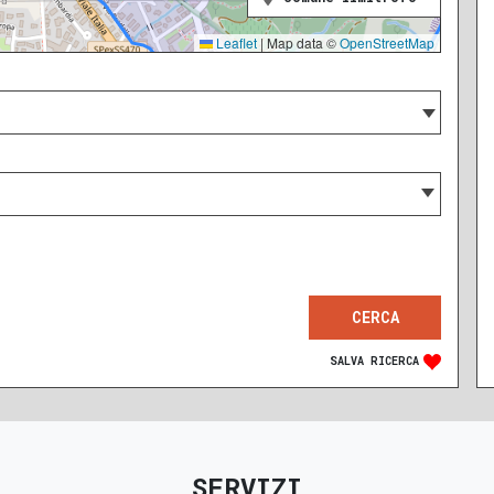
Leaflet
|
Map data ©
OpenStreetMap
SALVA RICERCA
SERVIZI
RECENTE
RISTRUTTURATO