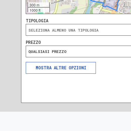
300 m
1000 ft
TIPOLOGIA
PREZZO
QUALSIASI PREZZO
ALTRE OPZIONI
INCLUDI
ESCLUDI
SOLO ANNUNCI IN ASTA
DA RISTRUTTURARE
NUOVA COSTRUZIONE