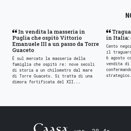
N
In vendita la masseria in
Tragua
Puglia che ospitò Vittorio
in Italia:
Emanuele III a un passo da Torre
Cento nego
Guaceto
il traguar
6 agosto c
È sul mercato la masseria della
vendita di
famiglia che ospitò re: nove secoli
confermand
di storia a un chilometro dal mare
strategico
di Torre Guaceto. Si tratta di una
dimora fortificata del XII...
ver. 3β.4a