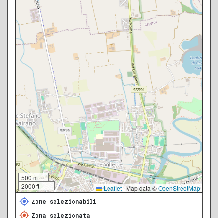
500 m
2000 ft
Leaflet
|
Map data ©
OpenStreetMap
Zone selezionabili
Zona selezionata