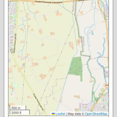
500 m
2000 ft
Leaflet
|
Map data ©
OpenStreetMap