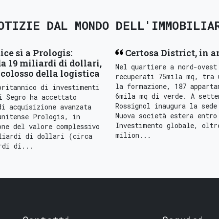
OTIZIE DAL MONDO DELL'IMMOBILIA
ice sì a Prologis:
Certosa District, in a
a 19 miliardi di dollari,
Nel quartiere a nord-ovest
colosso della logistica
recuperati 75mila mq, tra 
la formazione, 187 apparta
britannico di investimenti
6mila mq di verde. A sette
i Segro ha accettato
Rossignol inaugura la sede
di acquisizione avanzata
Nuova società estera entro
unitense Prologis, in
Investimento globale, oltr
one del valore complessivo
milion...
liardi di dollari (circa
rdi di...