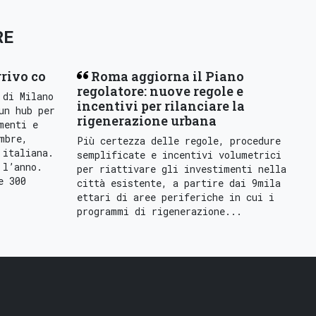
RE
rrivo co
Roma aggiorna il Piano
regolatore: nuove regole e
 di Milano
incentivi per rilanciare la
un hub per
rigenerazione urbana
menti e
mbre,
Più certezza delle regole, procedure
 italiana.
semplificate e incentivi volumetrici
 l’anno.
per riattivare gli investimenti nella
e 300
città esistente, a partire dai 9mila
ettari di aree periferiche in cui i
programmi di rigenerazione...