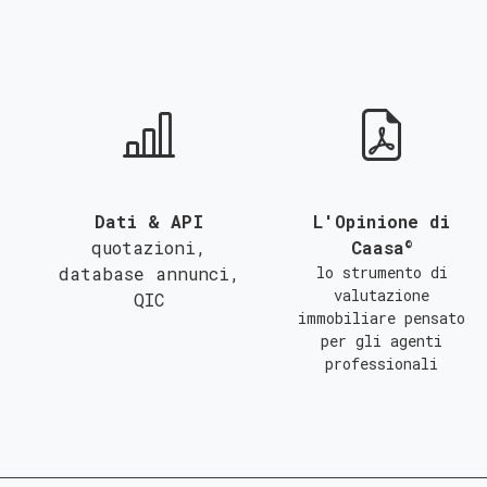
QUALSIASI SUPERFICIE
A
B
C
Dati & API
L'Opinione di
©
quotazioni,
Caasa
database annunci,
lo strumento di
valutazione
QIC
immobiliare pensato
per gli agenti
professionali