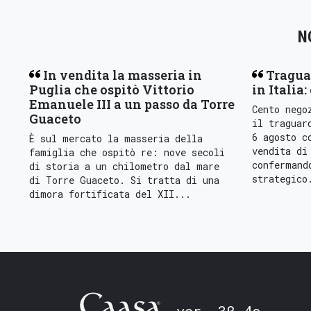
N
In vendita la masseria in
Tragua
Puglia che ospitò Vittorio
in Italia:
Emanuele III a un passo da Torre
Cento nego
Guaceto
il traguar
6 agosto c
È sul mercato la masseria della
vendita di
famiglia che ospitò re: nove secoli
confermand
di storia a un chilometro dal mare
strategico
di Torre Guaceto. Si tratta di una
dimora fortificata del XII...
ver. 3β.4a