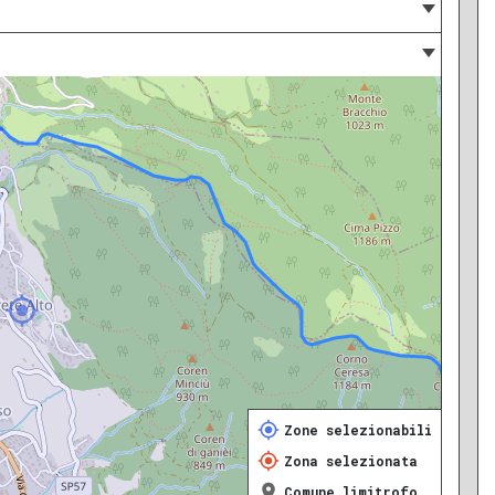
Zone selezionabili
Zona selezionata
Comune limitrofo