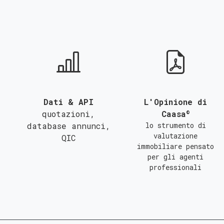
QUALSIASI SUPERFICIE
A
B
C
Dati & API
L'Opinione di
©
quotazioni,
Caasa
database annunci,
lo strumento di
valutazione
QIC
immobiliare pensato
per gli agenti
professionali