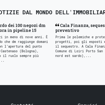
OTIZIE DAL MONDO DELL'IMMOBILIA
rdo dei 100 negozi dm
Cala Finanza, seques
 ora in pipeline 15
preventivo
zi in meno di nove anni. È
Prima le polemiche e prote
do che dm raggiunge domani
progetti, poi gli esposti 
on l’apertura del punto
il sequestro. A Cala Finan
 Castenaso (Bologna),
Comune di Loiri Porto San 
o il ruolo sempre più
nord est sardo),...
...