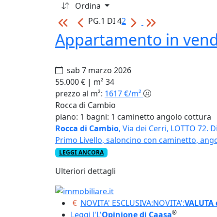
Ordina
PG.1 DI 4
2
Appartamento in vend
sab 7 marzo 2026
55.000 €
|
m² 34
prezzo al m²:
1617 €/m²
Rocca di Cambio
piano: 1
bagni: 1
caminetto
angolo cottura
Rocca di Cambio
, Via dei Cerri, LOTTO 72.
Primo Livello, saloncino con caminetto, ang
LEGGI ANCORA
Ulteriori dettagli
NOVITA' ESCLUSIVA:
NOVITA':
VALUTA 
®
Leggi l'
L'
Opinione di Caasa