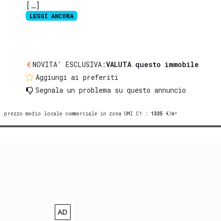
[…]
LEGGI ANCORA
NOVITA' ESCLUSIVA:
VALUTA questo immobile
Aggiungi ai preferiti
Segnala un problema
su questo annuncio
prezzo medio locale commerciale in zona OMI C1
:
1335
€/m²