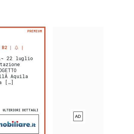
PREMIUM
 B2
Ã¬ 22 luglio
tazione
OGETTO
llÂ Aquila
a […]
ULTERIORI DETTAGLI