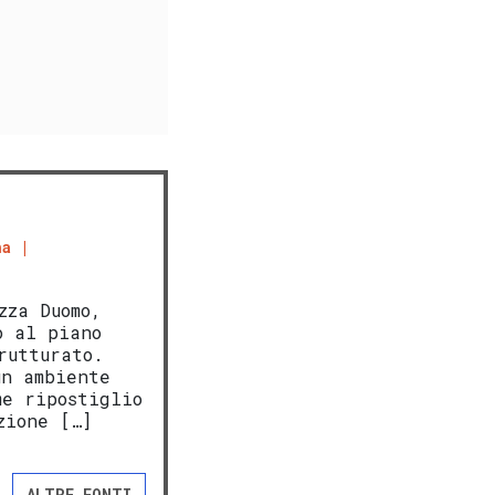
na
zza Duomo,
o al piano
rutturato.
un ambiente
me ripostiglio
zione […]
ALTRE FONTI