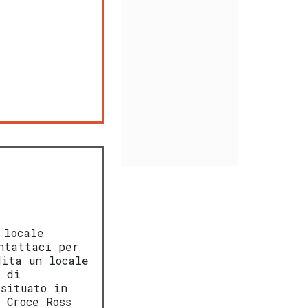
 locale
ntattaci per
dita un locale
o di
 situato in
 Croce Ross