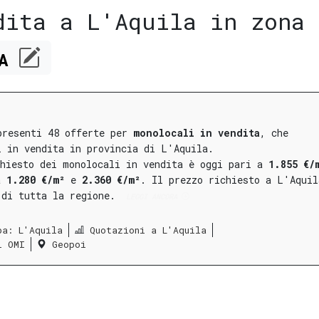
dita a L'Aquila in zona 
CA
presenti 48 offerte per
monolocali in vendita
, che
i in vendita in provincia di L'Aquila.
chiesto dei monolocali in vendita è oggi pari a
1.855 €/
ra
1.280 €/m²
e
2.360 €/m²
.
Il prezzo richiesto a L'Aquil
 di tutta la regione.
LEGGI ANCORA
pa: L'Aquila
Quotazioni a L'Aquila
i OMI
Geopoi