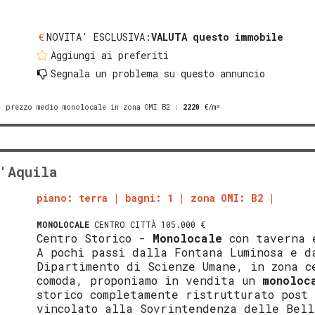
NOVITA' ESCLUSIVA:
VALUTA questo immobile
Aggiungi ai preferiti
Segnala un problema
su questo annuncio
prezzo medio monolocale in zona OMI B2
:
2220
€/m²
'Aquila
piano: terra
bagni: 1
zona OMI: B2
MONOLOCALE
CENTRO CITTÀ 105.000 €
Centro Storico -
Monolocale
con taverna e
A pochi passi dalla Fontana Luminosa e d
Dipartimento di Scienze Umane, in zona c
comoda, proponiamo in vendita un
monoloc
storico completamente ristrutturato post 
vincolato alla Sovrintendenza delle Bell