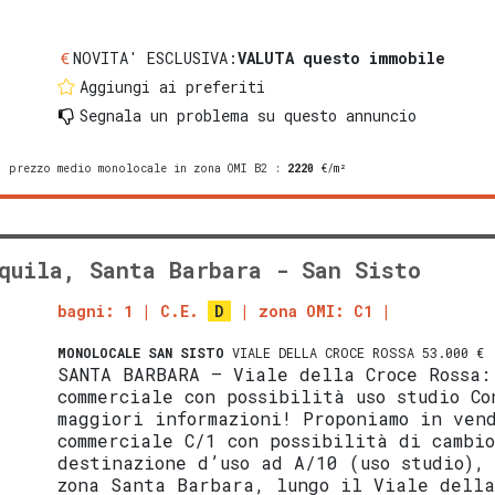
NOVITA' ESCLUSIVA:
VALUTA questo immobile
Aggiungi ai preferiti
Segnala un problema
su questo annuncio
prezzo medio monolocale in zona OMI B2
:
2220
€/m²
quila, Santa Barbara - San Sisto
bagni: 1
C.E.
D
zona OMI: C1
MONOLOCALE
SAN SISTO
VIALE DELLA CROCE ROSSA 53.000 €
SANTA BARBARA – Viale della Croce Rossa:
commerciale con possibilità uso studio Co
maggiori informazioni! Proponiamo in ven
commerciale C/1 con possibilità di cambi
destinazione d’uso ad A/10 (uso studio),
zona Santa Barbara, lungo il Viale della