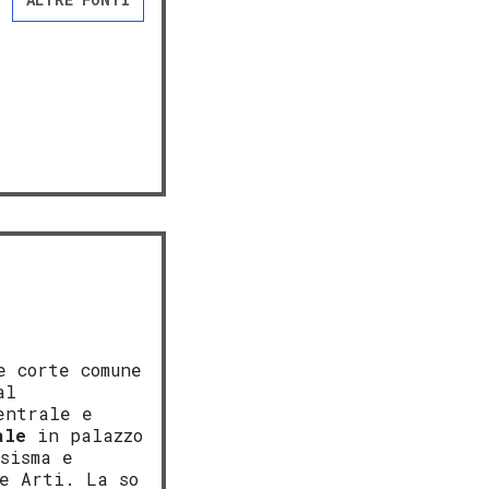
 corte comune
al
entrale e
ale
in palazzo
sisma e
e Arti. La so