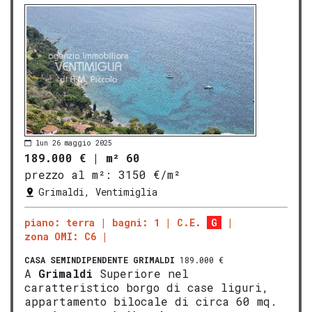
lun 26 maggio 2025
189.000 €
|
m² 60
prezzo al m²:
3150 €/m²
Grimaldi, Ventimiglia
piano: terra
bagni: 1
C.E.
G
zona OMI: C6
CASA SEMINDIPENDENTE
GRIMALDI
189.000 €
A
Grimaldi
Superiore nel
caratteristico borgo di case liguri,
appartamento bilocale di circa 60 mq.