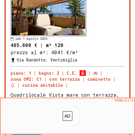
sab 1 agosto 2026
485.000 €
|
m² 120
prezzo al m²:
4041 €/m²
Via Bandette, Ventimiglia
piano: 1
bagni: 2
C.E.
G
zona OMI: C1
con terrazza
caminetto
cucina abitabile
Quadrilocale Vista mare con terrazza,
giardino e ampio garage nella
PUBBLICITÀ
primissima e rinomata collina di San
Secondo, in posizione tranquilla e
panoramica. Proponiamo in vendita un
luminoso e arieggiato appartamento di
circa 120 mq finemente ar […]