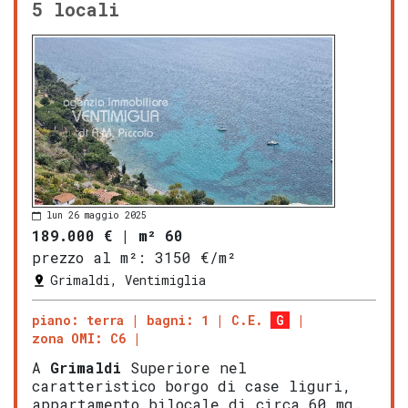
5 locali
lun 26 maggio 2025
189.000 €
|
m² 60
prezzo al m²:
3150 €/m²
Grimaldi, Ventimiglia
piano: terra
bagni: 1
C.E.
G
zona OMI: C6
A
Grimaldi
Superiore nel
caratteristico borgo di case liguri,
appartamento bilocale di circa 60 mq.