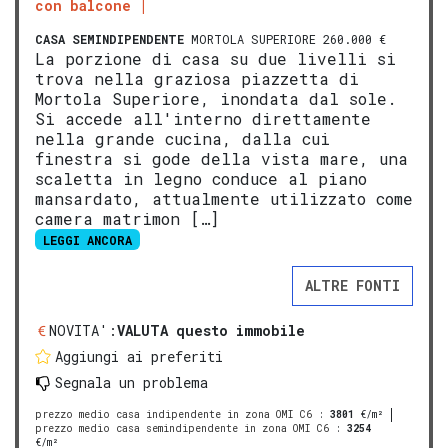
con balcone
CASA SEMINDIPENDENTE
MORTOLA SUPERIORE 260.000 €
La porzione di casa su due livelli si
trova nella graziosa piazzetta di
Mortola Superiore, inondata dal sole.
Si accede all'interno direttamente
nella grande cucina, dalla cui
finestra si gode della vista mare, una
scaletta in legno conduce al piano
mansardato, attualmente utilizzato come
camera matrimon […]
LEGGI ANCORA
ALTRE FONTI
NOVITA':
VALUTA questo immobile
Aggiungi ai preferiti
Segnala un problema
prezzo medio casa indipendente in zona OMI C6
:
3801
€/m²
prezzo medio casa semindipendente in zona OMI C6
:
3254
€/m²