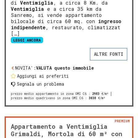
di
Ventimiglia
, a circa 8 Km. da
Ventimiglia
e a circa 35 km da
Sanremo, si vende appartamento
bilocale di circa 60 mq. con
ingresso
indipendente
, restaurato, climatizzat
[…]
LEGGI ANCORA
ALTRE FONTI
NOVITA':
VALUTA questo immobile
Aggiungi ai preferiti
Segnala un problema
prezzo medio appartamento in zona OMI C6
:
2983
€/m²
prezzo medio quadrivano in zona OMI C6
:
3038
€/m²
PREMIUM
Appartamento a Ventimiglia
Grimaldi, Mortola di 60 m² con