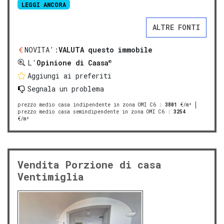
LEGGI ANCORA
ALTRE FONTI
NOVITA':
VALUTA questo immobile
®
L'
Opinione di Caasa
Aggiungi ai preferiti
Segnala un problema
prezzo medio casa indipendente in zona OMI C6
:
3801
€/m²
prezzo medio casa semindipendente in zona OMI C6
:
3254
€/m²
Vendita Porzione di casa
Ventimiglia