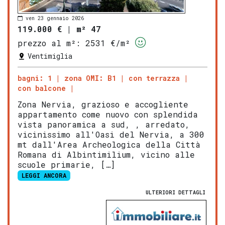
ven 23 gennaio 2026
119.000 €
|
m² 47
prezzo al m²:
2531 €/m²
Ventimiglia
bagni: 1
zona OMI: B1
con terrazza
con balcone
Zona Nervia, grazioso e accogliente
appartamento come nuovo con splendida
vista panoramica a sud, , arredato,
vicinissimo all'Oasi del Nervia, a 300
mt dall'Area Archeologica della Città
Romana di Albintimilium, vicino alle
scuole primarie, […]
LEGGI ANCORA
ULTERIORI DETTAGLI