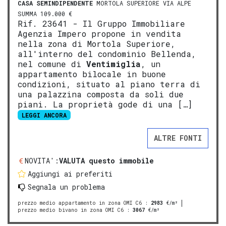
CASA SEMINDIPENDENTE
MORTOLA SUPERIORE VIA ALPE
SUMMA 109.000 €
Rif. 23641 - Il Gruppo Immobiliare
Agenzia Impero propone in vendita
nella zona di Mortola Superiore,
all'interno del condominio Bellenda,
nel comune di
Ventimiglia
, un
appartamento bilocale in buone
condizioni, situato al piano terra di
una palazzina composta da soli due
piani. La proprietà gode di una […]
LEGGI ANCORA
ALTRE FONTI
NOVITA':
VALUTA questo immobile
Aggiungi ai preferiti
Segnala un problema
prezzo medio appartamento in zona OMI C6
:
2983
€/m²
prezzo medio bivano in zona OMI C6
:
3067
€/m²