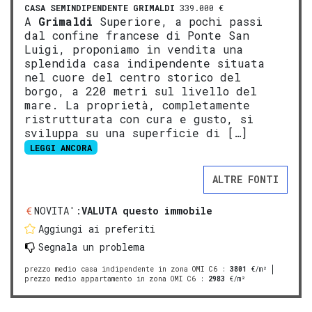
CASA SEMINDIPENDENTE
GRIMALDI
339.000 €
A
Grimaldi
Superiore, a pochi passi
dal confine francese di Ponte San
Luigi, proponiamo in vendita una
splendida casa indipendente situata
nel cuore del centro storico del
borgo, a 220 metri sul livello del
mare. La proprietà, completamente
ristrutturata con cura e gusto, si
sviluppa su una superficie di […]
LEGGI ANCORA
ALTRE FONTI
NOVITA':
VALUTA questo immobile
Aggiungi ai preferiti
Segnala un problema
prezzo medio casa indipendente in zona OMI C6
:
3801
€/m²
prezzo medio appartamento in zona OMI C6
:
2983
€/m²