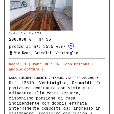
dom 13 aprile 2025
200.000 €
|
m² 55
prezzo al m²:
3636 €/m²
Via Roma, Grimaldi, Ventimiglia
bagni: 1
zona OMI: C6
con balcone
angolo cottura
CASA SEMINDIPENDENTE
GRIMALDI
VIA ROMA 200.000 €
Rif. 22310.
Ventimiglia
,
Grimaldi
. In
posizione dominante con vista mare,
adiacente alla costa azzurra,
disponiamo porzione di casa
indipendente con doppia entrata
internamente composta da: ingresso in
disimpegno, soggiorno con cucina a