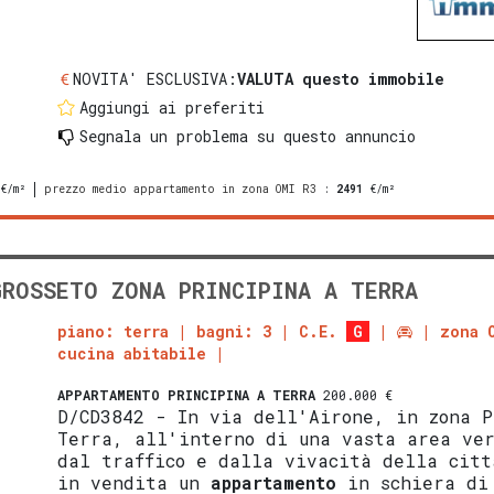
NOVITA' ESCLUSIVA:
VALUTA questo immobile
Aggiungi ai preferiti
Segnala un problema
su questo annuncio
€/m²
prezzo medio appartamento in zona OMI R3
:
2491
€/m²
GROSSETO ZONA PRINCIPINA A TERRA
piano: terra
bagni: 3
C.E.
G
zona 
cucina abitabile
APPARTAMENTO
PRINCIPINA A TERRA
200.000 €
D/CD3842 - In via dell'Airone, in zona P
Terra, all'interno di una vasta area ve
dal traffico e dalla vivacità della citt
in vendita un
appartamento
in schiera di