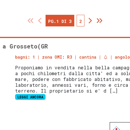
PG.1 DI 3
2
 a Grosseto(GR
bagni: 1
zona OMI: R3
cantina
angolo
Proponiamo in vendita nella bella campag
a pochi chilometri dalla citta' ed a sol
mare, podere con fabbricato abitativo, m
laboratorio, annessi vari, forno e circa
terreno. Il proprietario si e' d […]
LEGGI ANCORA