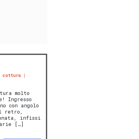
 cottura
tura molto
e! Ingresso
no con angolo
l retro,
onata, infissi
arie […]