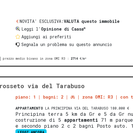
NOVITA' ESCLUSIVA:
VALUTA questo immobile
®
Leggi l'
Opinione di Caasa
Aggiungi ai preferiti
Segnala un problema
su questo annuncio
prezzo medio bivano in zona OMI R3
:
2714
€/m²
rosseto via del Tarabuso
piano: 1
bagni: 2
zona OMI: R3
con t
APPARTAMENTO
LA PRINCIPINA VIA DEL TARABUSO 180.000 €
Principina terra 5 km da Gr e 5 da Gr n
costruzione di 5
appartamenti
71 m parque
e secondo piano 2 c 2 bagni Posto auto. 
LEGGI ANCORA