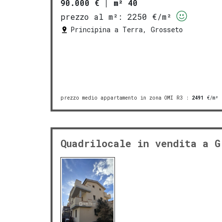
90.000 €
|
m² 40
prezzo al m²:
2250 €/m²
Principina a Terra, Grosseto
prezzo medio appartamento in zona OMI R3
:
2491
€/m²
Quadrilocale in vendita a G