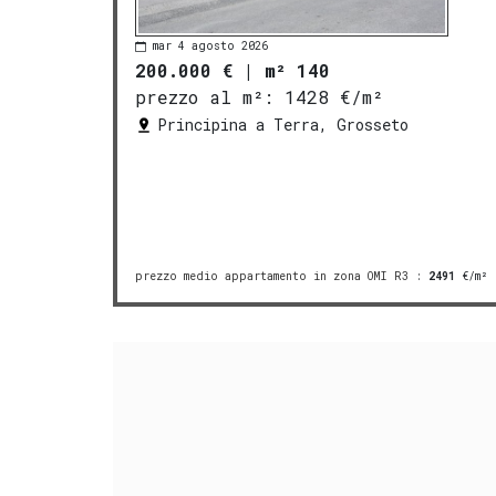
mar 4 agosto 2026
200.000 €
|
m² 140
prezzo al m²:
1428 €/m²
Principina a Terra, Grosseto
prezzo medio appartamento in zona OMI R3
:
2491
€/m²