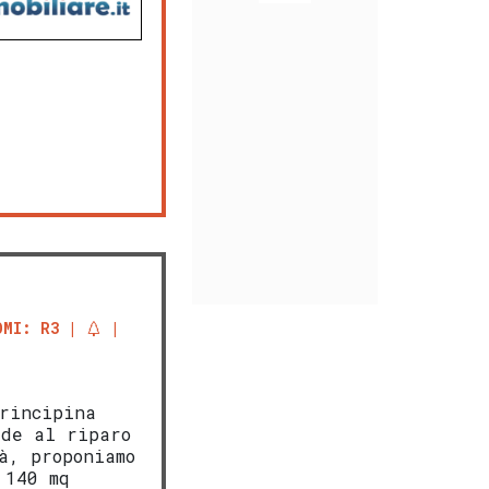
OMI: R3
rincipina
rde al riparo
à, proponiamo
 140 mq