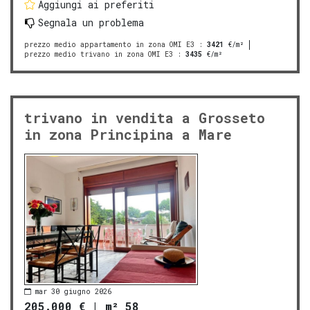
Aggiungi ai preferiti
Segnala un problema
prezzo medio appartamento in zona OMI E3
:
3421
€/m²
prezzo medio trivano in zona OMI E3
:
3435
€/m²
trivano in vendita a Grosseto
in zona Principina a Mare
mar 30 giugno 2026
205.000 €
|
m² 58