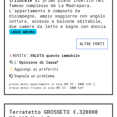
trilocale
al primo piano inserito nel
famoso complesso de La Madrepora.
L’appartamento è composto da
disimpegno, ampio soggiorno con angolo
cottura, accesso a balcone abitabile,
due camere da letto e bagno con doccia
LEGGI ANCORA
ALTRE FONTI
NOVITA':
VALUTA questo immobile
®
L'
Opinione di Caasa
Aggiungi ai preferiti
Segnala un problema
prezzo medio appartamento in zona OMI E3
:
3421
€/m²
prezzo medio trivano in zona OMI E3
:
3435
€/m²
Terratetto GROSSETO €.320000