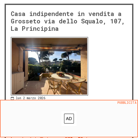
Casa indipendente in vendita a
Grosseto via dello Squalo, 107,
La Principina
lun 2 marzo 2026
PUBBLICITÀ
270.000 €
|
m² 118
prezzo al m²:
2288 €/m²
Via dello Squalo, Principina a Mare,
Grosseto