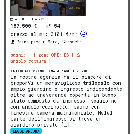
mer 8 luglio 2026
167.500 €
|
m² 54
prezzo al m²:
3101 €/m²
Principina a Mare, Grosseto
bagni: 1
zona OMI: E3
angolo cottura
TRILOCALE
PRINCIPINA A MARE
167.500 €
La nostra agenzia ha il piacere di
proporVi un meraviglioso
trilocale
con
ampio giardino e ingresso indipendente
oltre ad unaveranda coperta in buono
stato composto da ingresso, soggiorno
con angolo cucinotto, bagno con
finestra camera matrimoniale. Nelal
parte dell'ingresso si trova un
giardino privato […]
LEGGI ANCORA