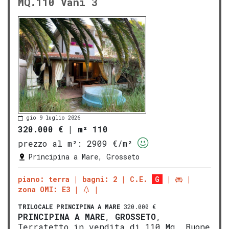
MQ.110 Vani 3
gio 9 luglio 2026
320.000 €
|
m² 110
prezzo al m²:
2909 €/m²
Principina a Mare, Grosseto
piano: terra
bagni: 2
C.E.
G
zona OMI: E3
TRILOCALE
PRINCIPINA A MARE
320.000 €
PRINCIPINA A MARE
,
GROSSETO
,
Terratetto in vendita di 110 Mq, Buone