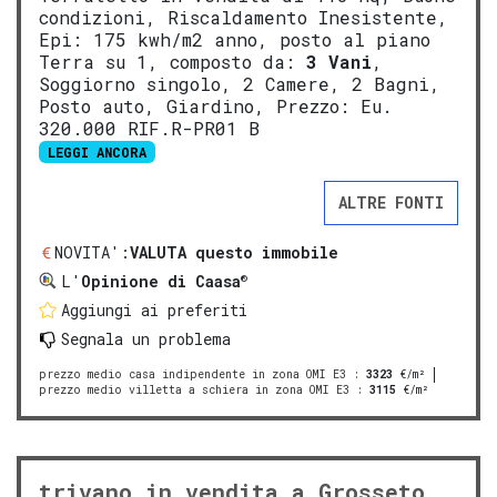
condizioni, Riscaldamento Inesistente,
Epi: 175 kwh/m2 anno, posto al piano
Terra su 1, composto da:
3 Vani
,
Soggiorno singolo, 2 Camere, 2 Bagni,
Posto auto, Giardino, Prezzo: Eu.
320.000 RIF.R-PR01 B
LEGGI ANCORA
ALTRE FONTI
NOVITA':
VALUTA questo immobile
®
L'
Opinione di Caasa
Aggiungi ai preferiti
Segnala un problema
prezzo medio casa indipendente in zona OMI E3
:
3323
€/m²
prezzo medio villetta a schiera in zona OMI E3
:
3115
€/m²
trivano in vendita a Grosseto