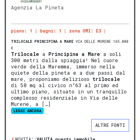
Agenzia La Pineta
piano: 1
bagni: 1
zona OMI: E3
TRILOCALE
PRINCIPINA A MARE
VIA DELLE MURENE 165.000
€
Trilocale
a
Principina a Mare
a soli
300 metri dalla spiaggia! Nel cuore
verde della Maremma, immerso nella
quiete della pineta e a due passi dal
mare, proponiamo delizioso
trilocale
di 58 mq al civico n°63 al primo ed
ultimo piano, situato in un tranquillo
complesso residenziale in Via delle
Murene, a […]
LEGGI ANCORA
ALTRE FONTI
NOVITA':
VALUTA questo immobile