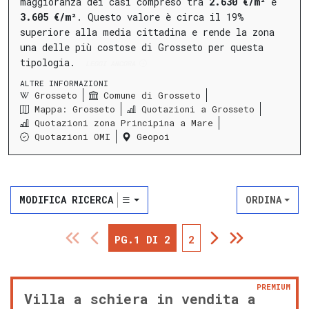
maggioranza dei casi compreso tra
2.630 €/m²
e
3.605 €/m²
.
Questo valore è circa il 19%
superiore alla media cittadina e rende la zona
una delle più costose di Grosseto per questa
tipologia.
LEGGI ANCORA
ALTRE INFORMAZIONI
Grosseto
Comune di Grosseto
Mappa: Grosseto
Quotazioni a Grosseto
Quotazioni zona Principina a Mare
Quotazioni OMI
Geopoi
MODIFICA RICERCA
ORDINA
PG.1 DI 2
2
PREMIUM
Villa a schiera in vendita a