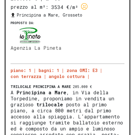
prezzo al m²:
3534 €/m²
Principina a Mare, Grosseto
PROPOSTO DA:
Agenzia La Pineta
piano: 1
bagni: 1
zona OMI: E3
con terrazza
angolo cottura
TRILOCALE
PRINCIPINA A MARE
205.000 €
A
Principina a Mare
, in Via della
Torpedine, proponiamo in vendita un
grazioso
trilocale
posto al primo
piano, a circa 800 metri dal primo
accesso alla spiaggia. L’appartamento
si raggiunge tramite ballatoio esterno
ed è composto da un ampio e luminoso
soggiorno arredato con grazia, porta-