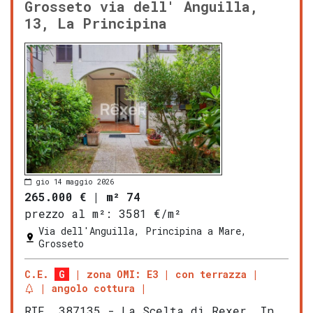
Grosseto via dell' Anguilla,
13, La Principina
gio 14 maggio 2026
265.000 €
|
m² 74
prezzo al m²:
3581 €/m²
Via dell'Anguilla, Principina a Mare,
Grosseto
C.E.
G
zona OMI: E3
con terrazza
angolo cottura
RIF. 387135 - La Scelta di Rexer. In