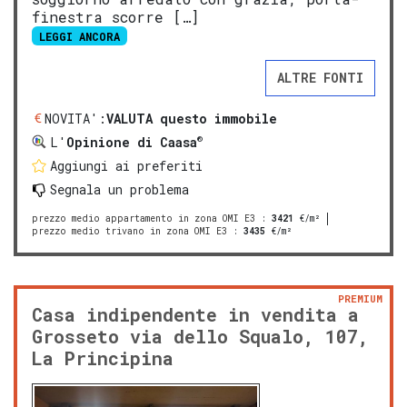
finestra scorre […]
LEGGI ANCORA
ALTRE FONTI
NOVITA':
VALUTA questo immobile
®
L'
Opinione di Caasa
Aggiungi ai preferiti
Segnala un problema
prezzo medio appartamento in zona OMI E3
:
3421
€/m²
prezzo medio trivano in zona OMI E3
:
3435
€/m²
PREMIUM
Casa indipendente in vendita a
Grosseto via dello Squalo, 107,
La Principina