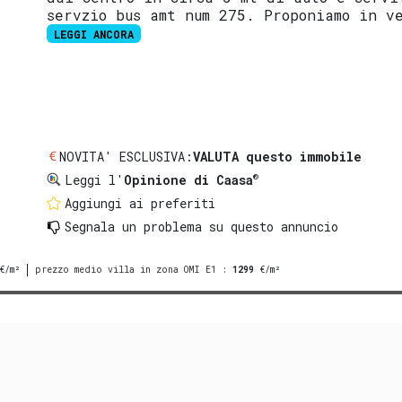
servzio bus amt num 275. Proponiamo in v
LEGGI ANCORA
NOVITA' ESCLUSIVA:
VALUTA questo immobile
®
Leggi l'
Opinione di Caasa
Aggiungi ai preferiti
Segnala un problema
su questo annuncio
€/m²
prezzo medio villa in zona OMI E1
:
1299
€/m²