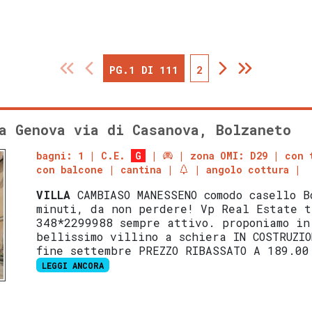
PG.1 DI 111
2
a Genova via di Casanova, Bolzaneto
bagni: 1
C.E.
G
zona OMI: D29
con 
con balcone
cantina
angolo cottura
VILLA
CAMBIASO MANESSENO comodo casello B
minuti, da non perdere! Vp Real Estate t
348*2299988 sempre attivo. proponiamo in
bellissimo villino a schiera IN COSTRUZIO
fine settembre PREZZO RIBASSATO A 189.00
LEGGI ANCORA