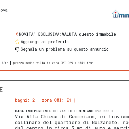
nova
NOVITA' ESCLUSIVA:
VALUTA questo immobile
Aggiungi ai preferiti
Segnala un problema
su questo annuncio
€/m²
prezzo medio villa in zona OMI D29
:
1351
€/m²
E
bagni: 2
zona OMI: E1
CASA INDIPENDENTE
BOLZANETO GEMINIANO 325.000 €
Via Alla Chiesa di Geminiano, ci troviam
collinare del quartiere di Bolzaneto, ra
dal centro in circa 5 mt di auto e servi