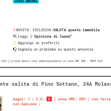
LEGGI ANCORA
NOVITA' ESCLUSIVA:
VALUTA questo immobile
®
Leggi l'
Opinione di Caasa
Aggiungi ai preferiti
Segnala un problema
su questo annuncio
€/m²
prezzo medio casa semindipendente in zona OMI D08
:
1517
€/m²
nte salita di Pino Sottano, 24A Molas
bagni: 1
C.E.
G
zona OMI: D07
con terra
con balcone