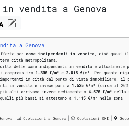
 in vendita a Genova
CA
endita a Genova
offerte per
case indipendenti in vendita
, cioè quasi i
ntera città metropolitana.
città delle case indipendenti in vendita è attualmente 
si compreso tra
1.300 €/m²
e
2.815 €/m²
.
Per quanto rigu
 importanti in città dal punto di vista immobiliare, il 
enti in vendita è invece pari a
1.525 €/m²
(circa il 26%
 più alti arrivano invece mediamente a
4.570 €/m²
nella
 quelli più bassi si attestano a
1.115 €/m²
nella
zona
Genova
Quotazioni a Genova
Quotazioni OMI
Geop