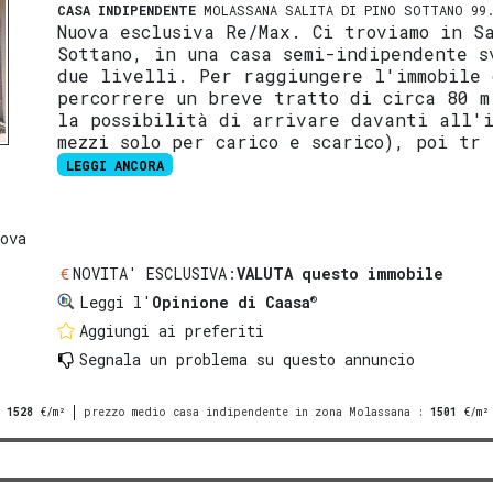
CASA INDIPENDENTE
MOLASSANA SALITA DI PINO SOTTANO 99.
Nuova esclusiva Re/Max. Ci troviamo in S
Sottano, in una casa semi-indipendente s
due livelli. Per raggiungere l'immobile 
percorrere un breve tratto di circa 80 m
la possibilità di arrivare davanti all'i
mezzi solo per carico e scarico), poi tr 
LEGGI ANCORA
ova
NOVITA' ESCLUSIVA:
VALUTA questo immobile
®
Leggi l'
Opinione di Caasa
Aggiungi ai preferiti
Segnala un problema
su questo annuncio
:
1528
€/m²
prezzo medio casa indipendente in zona Molassana
:
1501
€/m²