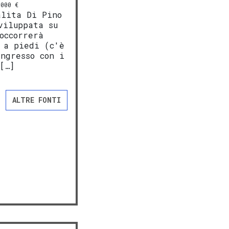
000 €
alita Di Pino
viluppata su
occorrerà
 a piedi (c'è
ngresso con i
[…]
ALTRE FONTI