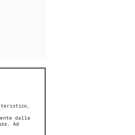
tteristico,
mente dalla
uza. Ad