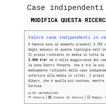
Case indipendenti
MODIFICA
QUESTA
RICER
Valore case indipendenti in v
A Genova sono al momento presenti 3.765 
degli annunci di questa tipologia nell'i
Il prezzo richiesto in media in tutta la 
2.080 €/m²
ed è nella maggioranza dei ca
la
zona Sestri Ponente
, che è tra le più
mediamente richiesto delle case indipend
inferiore alla media in città).
I prezzi
Albaro
, che è quella più costosa, mentre
Certosa
.
LEGGI ANCORA
ALTRE INFORMAZIONI
Genova
Comune di Genova
Mappa: 