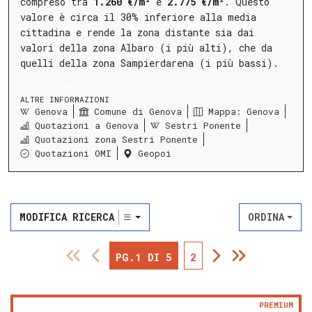
compreso tra
1.260 €/m²
e
2.775 €/m²
.
Questo
valore è circa il 30% inferiore alla media
cittadina e rende la zona distante sia dai
valori della zona Albaro (i più alti), che da
quelli della zona Sampierdarena (i più bassi).
LEGGI ANCORA
ALTRE INFORMAZIONI
Genova
Comune di Genova
Mappa: Genova
Quotazioni a Genova
Sestri Ponente
Quotazioni zona Sestri Ponente
Quotazioni OMI
Geopoi
MODIFICA RICERCA
ORDINA
PG.1 DI 5
2
PREMIUM