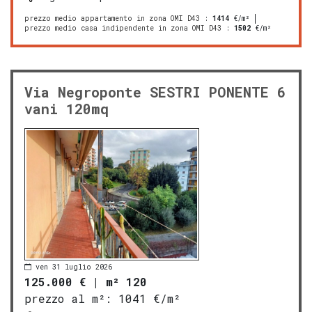
prezzo medio appartamento in zona OMI D43
:
1414
€/m²
prezzo medio casa indipendente in zona OMI D43
:
1502
€/m²
Via Negroponte SESTRI PONENTE 6
vani 120mq
ven 31 luglio 2026
125.000 €
|
m² 120
prezzo al m²:
1041 €/m²