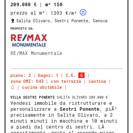
209.000 €
|
m² 150
prezzo al m²:
1393 €/m²
Salita Olivaro, Sestri Ponente, Genova
PROPOSTO DA:
RE/MAX Monumentale
piano: 2
bagni: 1
C.E.
G
zona OMI: D43
con terrazza
cantina
cucina abitabile
VILLA
SESTRI PONENTE
SALITA OLIVARO 209.000 €
Vendesi immobile da ristrutturare e
personalizzare a
Sestri Ponente
, piÃ¹
precisamente in Salita Olivaro, a 2
minuti minuti in macchina e 10 minuti
a piedi dal centro di sestri. LÂ
appartamento, posto al secondo piano