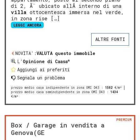
di 2, Ã¨ ubicato allÂ interno di una
villa
ottocentesca immersa nel verde,
in zona rise […]
LEGGI ANCORA
ALTRE FONTI
NOVITA':
VALUTA questo immobile
®
L'
Opinione di Caasa
Aggiungi ai preferiti
Segnala un problema
prezzo medio casa indipendente in zona OMI D43
:
1502
€/m²
prezzo medio casa semindipendente in zona OMI D43
:
1434
€/m²
PREMIUM
Box / Garage in vendita a
Genova(GE