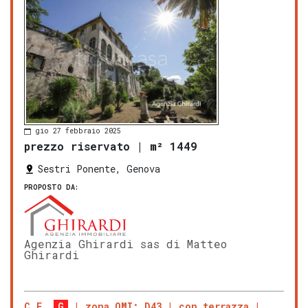
gio 27 febbraio 2025
prezzo riservato
|
m² 1449
Sestri Ponente, Genova
PROPOSTO DA:
Agenzia Ghirardi sas di Matteo
Ghirardi
C.E.
G
zona OMI: D43
con terrazza