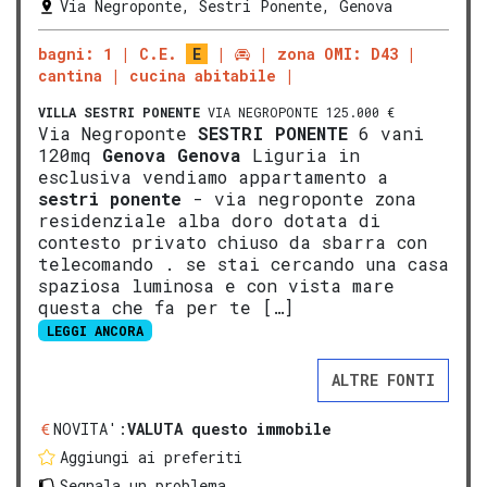
Via Negroponte, Sestri Ponente, Genova
bagni: 1
C.E.
E
zona OMI: D43
cantina
cucina abitabile
VILLA
SESTRI PONENTE
VIA NEGROPONTE 125.000 €
Via Negroponte
SESTRI PONENTE
6 vani
120mq
Genova
Genova
Liguria in
esclusiva vendiamo appartamento a
sestri ponente
- via negroponte zona
residenziale alba doro dotata di
contesto privato chiuso da sbarra con
telecomando . se stai cercando una casa
spaziosa luminosa e con vista mare
questa che fa per te […]
LEGGI ANCORA
ALTRE FONTI
NOVITA':
VALUTA questo immobile
Aggiungi ai preferiti
Segnala un problema