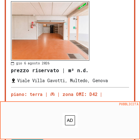
gio 6 agosto 2026
prezzo riservato
|
m² n.d.
Viale Villa Gavotti, Multedo, Genova
piano: terra
zona OMI: D42
Posto auto -
Genova
Multedo di Pegli,
PUBBLICITÀ
in Viale
Villa
Gavotti, nei prezzi del
capolinea del bus, proponiamo in
vendita ampio box singolo di facile
accesso posto a piano terra
(catastalmente è un S2 da piano porton