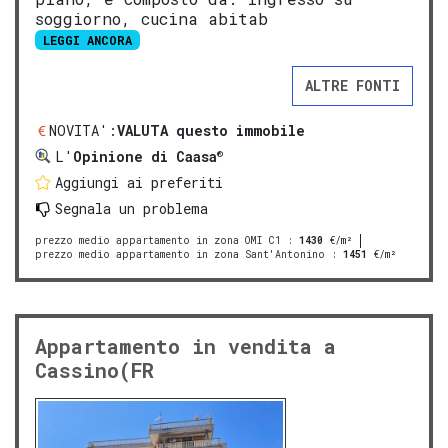
soggiorno, cucina abitab
LEGGI ANCORA
ALTRE FONTI
NOVITA':
VALUTA questo immobile
®
L'
Opinione di Caasa
Aggiungi ai preferiti
Segnala un problema
prezzo medio appartamento in zona OMI C1
:
1430
€/m²
prezzo medio appartamento in zona Sant'Antonino
:
1451
€/m²
Appartamento in vendita a
Cassino(FR