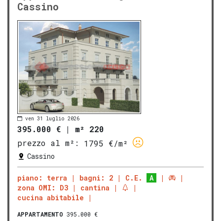
Cassino
ven 31 luglio 2026
395.000 €
|
m² 220
prezzo al m²:
1795 €/m²
Cassino
piano: terra
bagni: 2
C.E.
A
zona OMI: D3
cantina
cucina abitabile
APPARTAMENTO
395.000 €