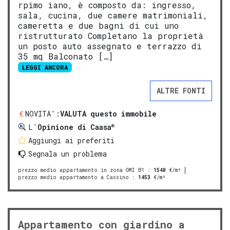
rpimo iano, è composto da: ingresso,
sala, cucina, due camere matrimoniali,
cameretta e due bagni di cui uno
ristrutturato Completano la proprietà
un posto auto assegnato e terrazzo di
35 mq Balconato […]
LEGGI ANCORA
ALTRE FONTI
NOVITA':
VALUTA questo immobile
®
L'
Opinione di Caasa
Aggiungi ai preferiti
Segnala un problema
prezzo medio appartamento in zona OMI B1
:
1540
€/m²
prezzo medio appartamento a Cassino
:
1453
€/m²
Appartamento con giardino a