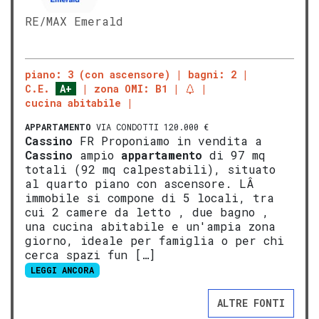
RE/MAX Emerald
piano: 3 (con ascensore)
bagni: 2
C.E.
A+
zona OMI: B1
cucina abitabile
APPARTAMENTO
VIA CONDOTTI 120.000 €
Cassino
FR Proponiamo in vendita a
Cassino
ampio
appartamento
di 97 mq
totali (92 mq calpestabili), situato
al quarto piano con ascensore. LÂ
immobile si compone di 5 locali, tra
cui 2 camere da letto , due bagno ,
una cucina abitabile e un'ampia zona
giorno, ideale per famiglia o per chi
cerca spazi fun […]
LEGGI ANCORA
ALTRE FONTI