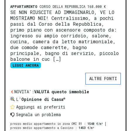
APPARTAMENTO
CORSO DELLA REPUBBLICA 168.000 €
SE NON RIUSCITE AD IMMAGINARLO, VE LO
MOSTRIAMO NOI! Centralissimo, a pochi
passi dal Corso della Repubblica,
primo piano con ascensore composto da:
ingresso su ampio corridoio, salone,
cucina, camera da letto matrimoniale,
due comode camerette, bagno
principale, bagno di servizio, piccolo
balcone in cuc […]
LEGGI ANCORA
ALTRE FONTI
NOVITA':
VALUTA questo immobile
®
L'
Opinione di Caasa
Aggiungi ai preferiti
Segnala un problema
prezzo medio appartamento in zona OMI B1
:
1540
€/m²
prezzo medio appartamento a Cassino
:
1453
€/m²