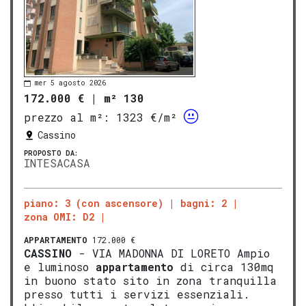
mer 5 agosto 2026
172.000 €
|
m² 130
prezzo al m²:
1323 €/m²
Cassino
PROPOSTO DA:
INTESACASA
piano: 3 (con ascensore)
bagni: 2
zona OMI: D2
APPARTAMENTO
172.000 €
CASSINO
- VIA MADONNA DI LORETO Ampio
e luminoso
appartamento
di circa 130mq
in buono stato sito in zona tranquilla
presso tutti i servizi essenziali.