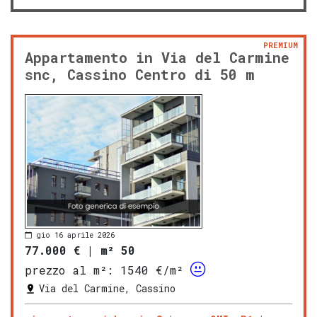
PREMIUM
Appartamento in Via del Carmine
snc, Cassino Centro di 50 m
gio 16 aprile 2026
77.000 €
|
m² 50
prezzo al m²:
1540 €/m²
Via del Carmine, Cassino