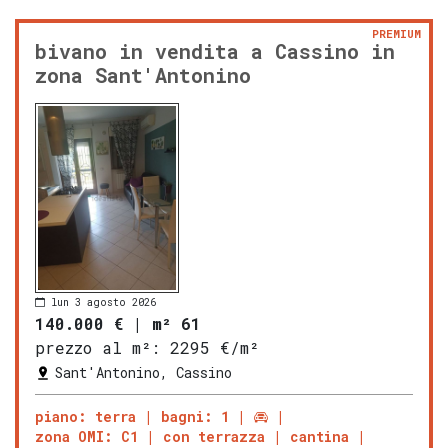
PREMIUM
bivano in vendita a Cassino in
zona Sant'Antonino
lun 3 agosto 2026
140.000 €
|
m² 61
prezzo al m²:
2295 €/m²
Sant'Antonino, Cassino
piano: terra
bagni: 1
zona OMI: C1
con terrazza
cantina