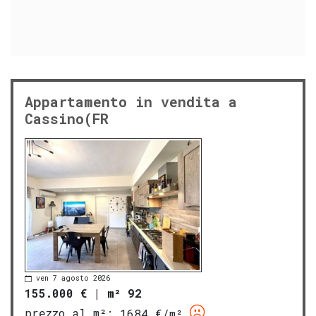
Appartamento in vendita a
Cassino(FR
ven 7 agosto 2026
155.000 €
|
m² 92
prezzo al m²:
1684 €/m²