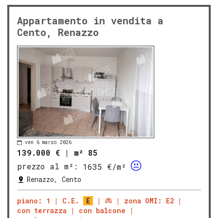
Appartamento in vendita a
Cento, Renazzo
ven 6 marzo 2026
139.000 €
|
m² 85
prezzo al m²:
1635 €/m²
Renazzo, Cento
piano: 1
C.E.
E
zona OMI: E2
con terrazza
con balcone