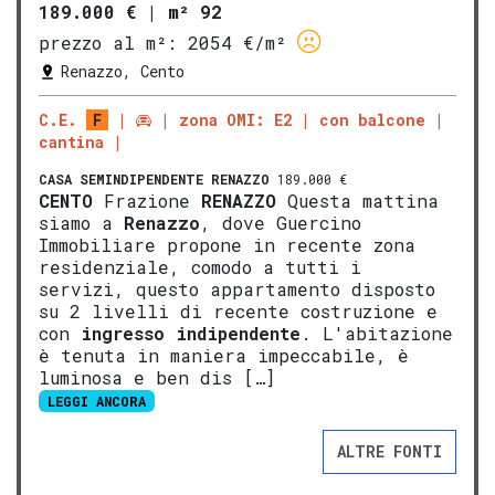
189.000 €
|
m² 92
prezzo al m²:
2054 €/m²
Renazzo, Cento
C.E.
F
zona OMI: E2
con balcone
cantina
CASA SEMINDIPENDENTE
RENAZZO
189.000 €
CENTO
Frazione
RENAZZO
Questa mattina
siamo a
Renazzo
, dove Guercino
Immobiliare propone in recente zona
residenziale, comodo a tutti i
servizi, questo appartamento disposto
su 2 livelli di recente costruzione e
con
ingresso indipendente
. L'abitazione
è tenuta in maniera impeccabile, è
luminosa e ben dis […]
LEGGI ANCORA
ALTRE FONTI