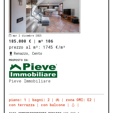
mar 2 dicembre 2025
185.000 €
|
m² 106
prezzo al m²:
1745 €/m²
Renazzo, Cento
PROPOSTO DA:
Pieve Immobiliare
piano: 1
bagni: 2
zona OMI: E2
con terrazza
con balcone