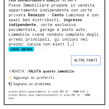
CASA SEMINDIPENDENTE
RENAZZO
185.000 €
Pieve Immobiliare propone in vendita
appartamento indipendente con corte
privata
Renazzo
-
Cento
Luminoso e con
spazi ben distribuiti,
ingresso
indipendente
, corte esclusiva
pavimentata, garage e posto auto.
Limmobile viene venduto completo degli
arredi principali, gi inclusi nel
prezzo: cucina con elett […]
LEGGI ANCORA
ALTRE FONTI
NOVITA':
VALUTA questo immobile
Aggiungi ai preferiti
Segnala un problema
prezzo medio appartamento in zona OMI E2
:
1648
€/m²
prezzo medio casa semindipendente in zona OMI E2
:
1369
€/m²