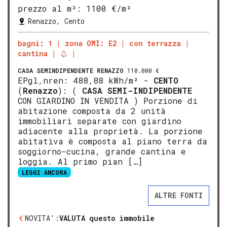
prezzo al m²:
1100 €/m²
Renazzo, Cento
bagni: 1
zona OMI: E2
con terrazza
cantina
CASA SEMINDIPENDENTE
RENAZZO
110.000 €
EPgl,nren: 488,88 kWh/m² -
CENTO
(
Renazzo
): (
CASA SEMI-INDIPENDENTE
CON GIARDINO IN VENDITA ) Porzione di
abitazione composta da 2 unità
immobiliari separate con giardino
adiacente alla proprietà. La porzione
abitativa è composta al piano terra da
soggiorno-cucina, grande cantina e
loggia. Al primo pian […]
LEGGI ANCORA
ALTRE FONTI
NOVITA':
VALUTA questo immobile