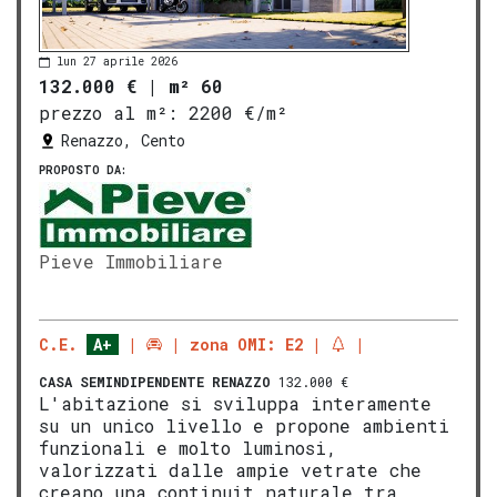
lun 27 aprile 2026
132.000 €
|
m² 60
prezzo al m²:
2200 €/m²
Renazzo, Cento
PROPOSTO DA:
Pieve Immobiliare
C.E.
A+
zona OMI: E2
CASA SEMINDIPENDENTE
RENAZZO
132.000 €
L'abitazione si sviluppa interamente
su un unico livello e propone ambienti
funzionali e molto luminosi,
valorizzati dalle ampie vetrate che
creano una continuit naturale tra