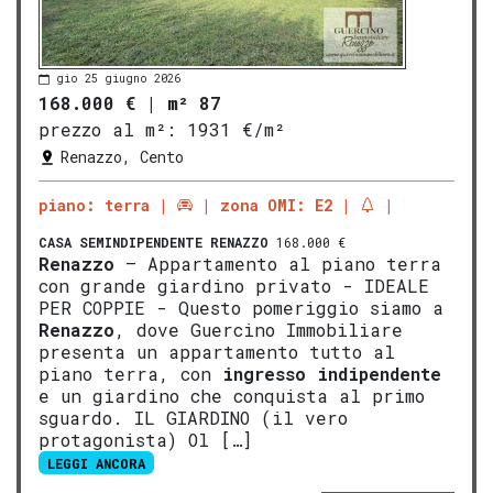
gio 25 giugno 2026
168.000 €
|
m² 87
prezzo al m²:
1931 €/m²
Renazzo, Cento
piano: terra
zona OMI: E2
CASA SEMINDIPENDENTE
RENAZZO
168.000 €
Renazzo
– Appartamento al piano terra
con grande giardino privato - IDEALE
PER COPPIE - Questo pomeriggio siamo a
Renazzo
, dove Guercino Immobiliare
presenta un appartamento tutto al
piano terra, con
ingresso indipendente
e un giardino che conquista al primo
sguardo. IL GIARDINO (il vero
protagonista) Ol […]
LEGGI ANCORA