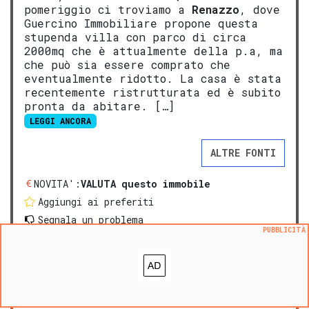
pomeriggio ci troviamo a
Renazzo
, dove
Guercino Immobiliare propone questa
stupenda villa con parco di circa
2000mq che è attualmente della p.a, ma
che può sia essere comprato che
eventualmente ridotto. La casa è stata
recentemente ristrutturata ed è subito
pronta da abitare. […]
LEGGI ANCORA
ALTRE FONTI
NOVITA':
VALUTA questo immobile
Aggiungi ai preferiti
Segnala un problema
PUBBLICITÀ
prezzo medio casa indipendente in zona OMI E2
:
1475
€/m²
prezzo medio villa in zona OMI E2
:
1511
€/m²
PREMIUM