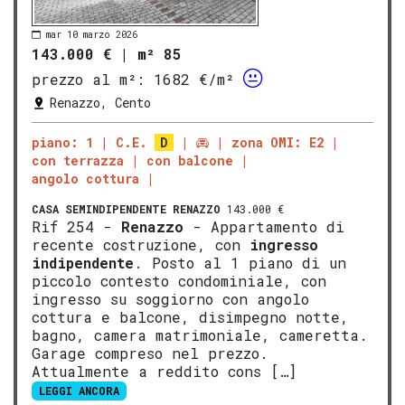
mar 10 marzo 2026
143.000 €
|
m² 85
prezzo al m²:
1682 €/m²
Renazzo, Cento
piano: 1
C.E.
D
zona OMI: E2
con terrazza
con balcone
angolo cottura
CASA SEMINDIPENDENTE
RENAZZO
143.000 €
Rif 254 -
Renazzo
- Appartamento di
recente costruzione, con
ingresso
indipendente
. Posto al 1 piano di un
piccolo contesto condominiale, con
ingresso su soggiorno con angolo
cottura e balcone, disimpegno notte,
bagno, camera matrimoniale, cameretta.
Garage compreso nel prezzo.
Attualmente a reddito cons […]
LEGGI ANCORA