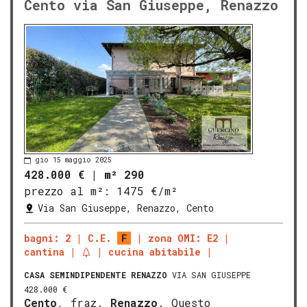
Cento via San Giuseppe, Renazzo
gio 15 maggio 2025
428.000 €
|
m² 290
prezzo al m²:
1475 €/m²
Via San Giuseppe, Renazzo, Cento
bagni: 2
C.E.
F
zona OMI: E2
cantina
cucina abitabile
CASA SEMINDIPENDENTE
RENAZZO
VIA SAN GIUSEPPE
428.000 €
Cento
, fraz.
Renazzo
. Questo