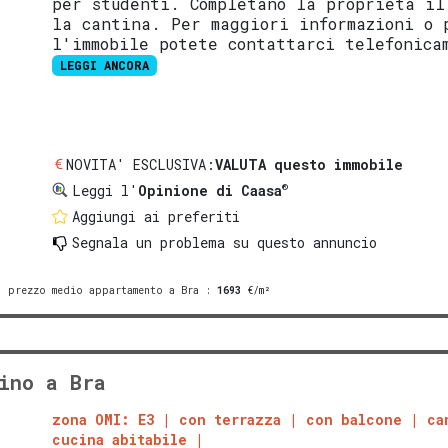
per studenti. Completano la proprietà il
la cantina. Per maggiori informazioni o 
l'immobile potete contattarci telefonica
LEGGI ANCORA
NOVITA' ESCLUSIVA:
VALUTA questo immobile
®
Leggi l'
Opinione di Caasa
Aggiungi ai preferiti
Segnala un problema
su questo annuncio
prezzo medio appartamento a Bra
:
1693
€/m²
ino a Bra
zona OMI: E3
con terrazza
con balcone
ca
cucina abitabile