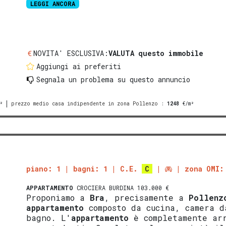
LEGGI ANCORA
NOVITA' ESCLUSIVA:
VALUTA questo immobile
Aggiungi ai preferiti
Segnala un problema
su questo annuncio
²
prezzo medio casa indipendente in zona Pollenzo
:
1248
€/m²
piano: 1
bagni: 1
C.E.
C
zona OMI:
APPARTAMENTO
CROCIERA BURDINA 103.000 €
Proponiamo a
Bra
, precisamente a
Pollenz
appartamento
composto da cucina, camera d
bagno. L'
appartamento
è completamente arr