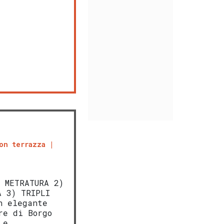
on terrazza
A METRATURA 2)
A 3) TRIPLI
n elegante
re di Borgo
 e