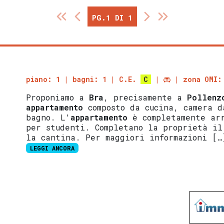
PG.1 DI 1
piano: 1
bagni: 1
C.E.
C
zona OMI:
Proponiamo a
Bra
, precisamente a
Pollenz
appartamento
composto da cucina, camera d
bagno. L'
appartamento
è completamente arr
per studenti. Completano la proprietà il
la cantina. Per maggiori informazioni […
LEGGI ANCORA