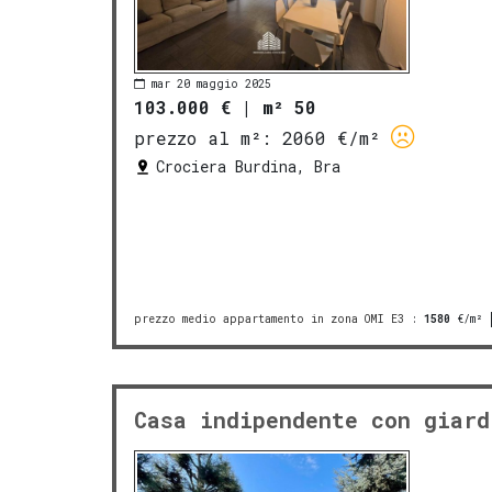
mar 20 maggio 2025
103.000 €
|
m² 50
prezzo al m²:
2060 €/m²
Crociera Burdina, Bra
prezzo medio appartamento in zona OMI E3
:
1580
€/m²
Casa indipendente con giard