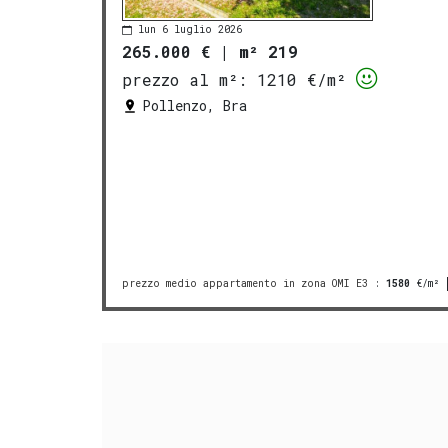
lun 6 luglio 2026
265.000 €
|
m² 219
prezzo al m²:
1210 €/m²
Pollenzo, Bra
prezzo medio appartamento in zona OMI E3
:
1580
€/m²