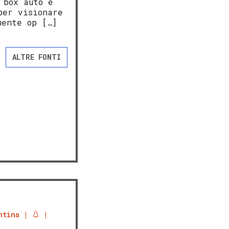
 box auto e
per visionare
mente op […]
ALTRE FONTI
ntina