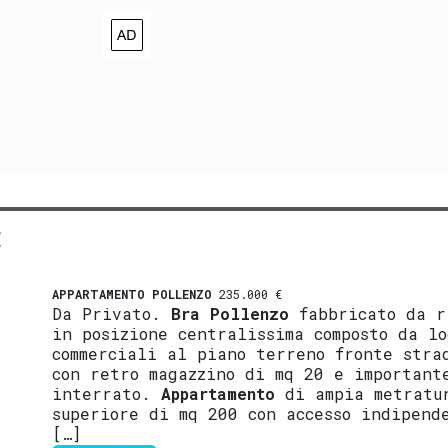
E
APPARTAMENTO
POLLENZO
235.000 €
Da Privato.
Bra
Pollenzo
fabbricato da r
in posizione centralissima composto da lo
commerciali al piano terreno fronte stra
con retro magazzino di mq 20 e important
interrato.
Appartamento
di ampia metratu
superiore di mq 200 con accesso indipend
[…]