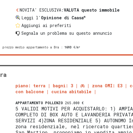
NOVITA' ESCLUSIVA:
VALUTA questo immobile
®
Leggi l'
Opinione di Caasa
Aggiungi ai preferiti
Segnala un problema
su questo annuncio
prezzo medio appartamento a Bra
:
1693
€/m²
ra
piano: terra
bagni: 3
zona OMI: E3
c
con balcone
cucina abitabile
APPARTAMENTO
POLLENZO
265.000 €
5 VALIDI MOTIVI PER ACQUISTARLO: 1) AMPI
COMPLETO DI BOX AUTO E LAVANDERIA PRIVAT
SERVIZI 4)ZONA RESIDENZIALE 5) AUTONOMO I
zona residenziale, nel ricercato quartie
San Martino, proponiamo in vendita ampio