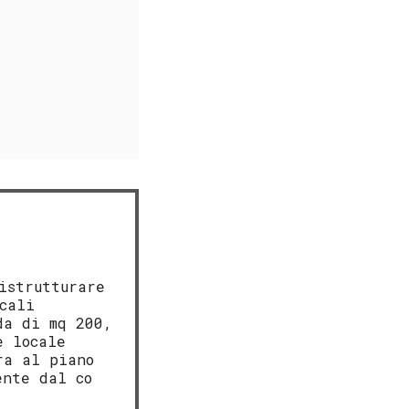
istrutturare
cali
da di mq 200,
e locale
ra al piano
ente dal co