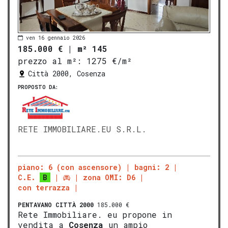
ven 16 gennaio 2026
185.000 €
|
m² 145
prezzo al m²:
1275 €/m²
Città 2000, Cosenza
PROPOSTO DA:
RETE IMMOBILIARE.EU S.R.L.
piano: 6 (con ascensore)
bagni: 2
C.E.
B
zona OMI: D6
con terrazza
PENTAVANO
CITTÀ 2000
185.000 €
Rete Immobiliare. eu propone in
vendita a
Cosenza
un ampio