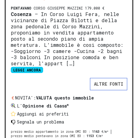
PENTAVANO
CORSO GIUSEPPE MAZZINI 179.000 €
Cosenza
– In Corso Luigi Fera, nelle
vicinanze di Piazza Bilotti e della
zona pedonale di Corso Mazzini,
proponiamo in vendita appartamento
posto al secondo piano di ampia
metratura. L'immobile è cosi composto:
-Soggiorno -3 camere -Cucina -2 bagni
-3 balconi In posizione comoda e ben
servita, l'appart […]
LEGGI ANCORA
ALTRE FONTI
NOVITA':
VALUTA questo immobile
®
L'
Opinione di Caasa
Aggiungi ai preferiti
Segnala un problema
prezzo medio appartamento in zona OMI B3
:
1163
€/m²
prezzo medio pentavano in zona OMI B3
:
1153
€/m²