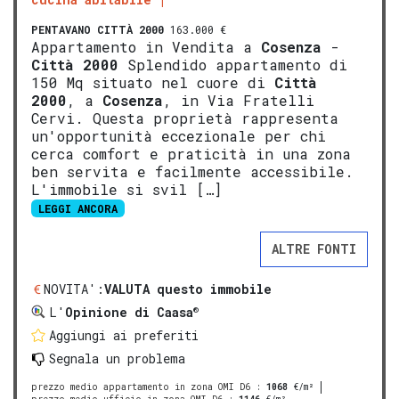
PENTAVANO
CITTÀ 2000
163.000 €
Appartamento in Vendita a
Cosenza
-
Città 2000
Splendido appartamento di
150 Mq situato nel cuore di
Città
2000
, a
Cosenza
, in Via Fratelli
Cervi. Questa proprietà rappresenta
un'opportunità eccezionale per chi
cerca comfort e praticità in una zona
ben servita e facilmente accessibile.
L'immobile si svil […]
LEGGI ANCORA
ALTRE FONTI
NOVITA':
VALUTA questo immobile
®
L'
Opinione di Caasa
Aggiungi ai preferiti
Segnala un problema
prezzo medio appartamento in zona OMI D6
:
1068
€/m²