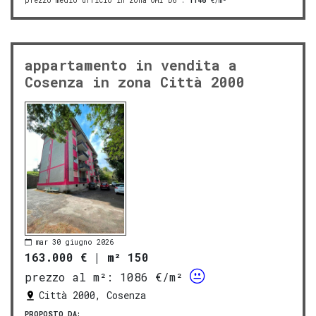
prezzo medio ufficio in zona OMI D6
:
1146
€/m²
appartamento in vendita a
Cosenza in zona Città 2000
mar 30 giugno 2026
163.000 €
|
m² 150
prezzo al m²:
1086 €/m²
Città 2000, Cosenza
PROPOSTO DA: