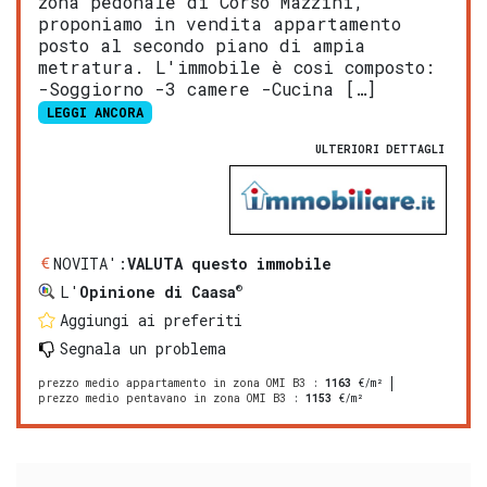
zona pedonale di Corso Mazzini,
proponiamo in vendita appartamento
posto al secondo piano di ampia
metratura. L'immobile è cosi composto:
-Soggiorno -3 camere -Cucina […]
LEGGI ANCORA
ULTERIORI DETTAGLI
NOVITA':
VALUTA questo immobile
®
L'
Opinione di Caasa
Aggiungi ai preferiti
Segnala un problema
prezzo medio appartamento in zona OMI B3
:
1163
€/m²
prezzo medio pentavano in zona OMI B3
:
1153
€/m²