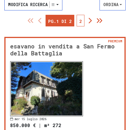
MODIFICA RICERCA
ORDINA
PG.1 DI 2
2
PREMIUM
esavano in vendita a San Fermo
della Battaglia
mer 15 luglio 2026
850.000 €
|
m² 272