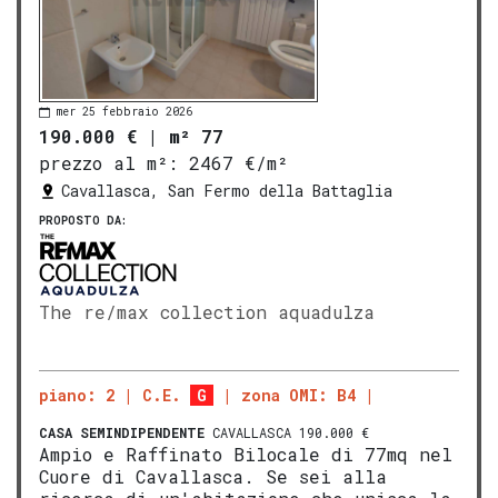
mer 25 febbraio 2026
190.000 €
|
m² 77
prezzo al m²:
2467 €/m²
Cavallasca, San Fermo della Battaglia
PROPOSTO DA:
The re/max collection aquadulza
piano: 2
C.E.
G
zona OMI: B4
CASA SEMINDIPENDENTE
CAVALLASCA 190.000 €
Ampio e Raffinato Bilocale di 77mq nel
Cuore di Cavallasca. Se sei alla