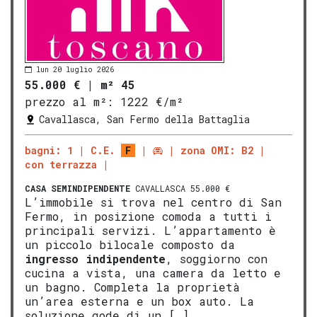
lun 20 luglio 2026
55.000 €
|
m² 45
prezzo al m²:
1222 €/m²
Cavallasca, San Fermo della Battaglia
bagni: 1
C.E.
F
zona OMI: B2
con terrazza
CASA SEMINDIPENDENTE
CAVALLASCA 55.000 €
L’immobile si trova nel centro di San
Fermo, in posizione comoda a tutti i
principali servizi. L’appartamento è
un piccolo bilocale composto da
ingresso indipendente
, soggiorno con
cucina a vista, una camera da letto e
un bagno. Completa la proprietà
un’area esterna e un box auto. La
soluzione gode di un […]