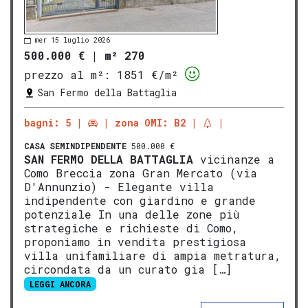
mer 15 luglio 2026
500.000 €
|
m² 270
prezzo al m²:
1851 €/m²
San Fermo della Battaglia
bagni: 5
zona OMI: B2
CASA SEMINDIPENDENTE
500.000 €
SAN FERMO DELLA BATTAGLIA
vicinanze a
Como Breccia zona Gran Mercato (via
D'Annunzio) - Elegante villa
indipendente con giardino e grande
potenziale In una delle zone più
strategiche e richieste di Como,
proponiamo in vendita prestigiosa
villa unifamiliare di ampia metratura,
circondata da un curato gia […]
LEGGI ANCORA