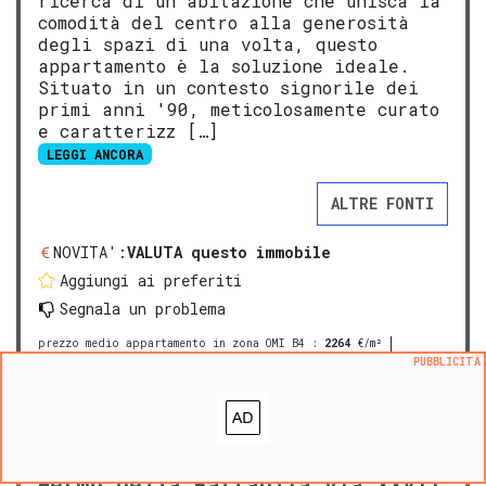
ricerca di un'abitazione che unisca la
comodità del centro alla generosità
degli spazi di una volta, questo
appartamento è la soluzione ideale.
Situato in un contesto signorile dei
primi anni '90, meticolosamente curato
e caratterizz […]
LEGGI ANCORA
ALTRE FONTI
NOVITA':
VALUTA questo immobile
Aggiungi ai preferiti
Segnala un problema
prezzo medio appartamento in zona OMI B4
:
2264
€/m²
prezzo medio casa indipendente in zona OMI B4
:
2447
€/m²
PUBBLICITÀ
PREMIUM
Villa singola in vendita a San
Fermo della Battaglia via XXVII