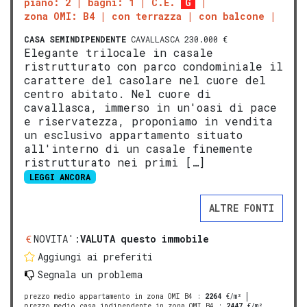
piano: 2
bagni: 1
C.E.
G
zona OMI: B4
con terrazza
con balcone
CASA SEMINDIPENDENTE
CAVALLASCA 230.000 €
Elegante trilocale in casale
ristrutturato con parco condominiale il
carattere del casolare nel cuore del
centro abitato. Nel cuore di
cavallasca, immerso in un'oasi di pace
e riservatezza, proponiamo in vendita
un esclusivo appartamento situato
all'interno di un casale finemente
ristrutturato nei primi […]
LEGGI ANCORA
ALTRE FONTI
NOVITA':
VALUTA questo immobile
Aggiungi ai preferiti
Segnala un problema
prezzo medio appartamento in zona OMI B4
:
2264
€/m²
prezzo medio casa indipendente in zona OMI B4
:
2447
€/m²