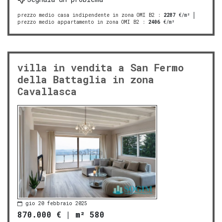
prezzo medio casa indipendente in zona OMI B2
:
2287
€/m²
prezzo medio appartamento in zona OMI B2
:
2406
€/m²
villa in vendita a San Fermo
della Battaglia in zona
Cavallasca
gio 20 febbraio 2025
870.000 €
|
m² 580