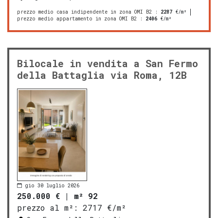
prezzo medio casa indipendente in zona OMI B2
:
2287
€/m²
prezzo medio appartamento in zona OMI B2
:
2406
€/m²
Bilocale in vendita a San Fermo
della Battaglia via Roma, 12B
gio 30 luglio 2026
250.000 €
|
m² 92
prezzo al m²:
2717 €/m²