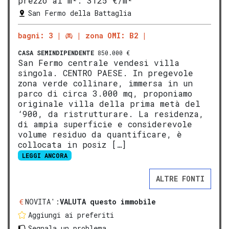
prezzo al m²:
3125 €/m²
San Fermo della Battaglia
bagni: 3
zona OMI: B2
CASA SEMINDIPENDENTE
850.000 €
San Fermo centrale vendesi villa
singola. CENTRO PAESE. In pregevole
zona verde collinare, immersa in un
parco di circa 3.000 mq, proponiamo
originale villa della prima metà del
‘900, da ristrutturare. La residenza,
di ampia superficie e considerevole
volume residuo da quantificare, è
collocata in posiz […]
LEGGI ANCORA
ALTRE FONTI
NOVITA':
VALUTA questo immobile
Aggiungi ai preferiti
Segnala un problema