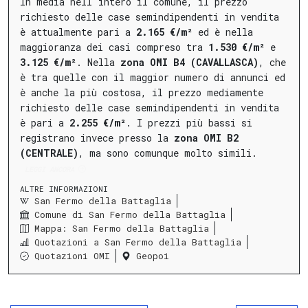
In media nell'intero il comune, il prezzo
richiesto delle case semindipendenti in vendita
è attualmente pari a
2.165 €/m²
ed è nella
maggioranza dei casi compreso tra
1.530 €/m²
e
3.125 €/m²
.
Nella
zona OMI B4 (CAVALLASCA)
, che
è tra quelle con il maggior numero di annunci ed
è anche la più costosa, il prezzo mediamente
richiesto delle case semindipendenti in vendita
è pari a
2.255 €/m²
.
I prezzi più bassi si
registrano invece presso la
zona OMI B2
(CENTRALE)
, ma sono comunque molto simili.
LEGGI ANCORA
ALTRE INFORMAZIONI
San Fermo della Battaglia
Comune di San Fermo della Battaglia
Mappa: San Fermo della Battaglia
Quotazioni a San Fermo della Battaglia
Quotazioni OMI
Geopoi