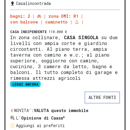
Casalincontrada
bagni: 2
zona OMI: R1
con balcone
caminetto
CASA INDIPENDENTE
110.000 €
In zona collinare,
CASA SINGOLA
su due
livelli con ampia corte e giardino
circostanti. Al piano terra, ampia
taverna con camino e w.c.; al piano
superiore, soggiorno con camino,
cucinino, 3 camere da letto, bagno e
balconi. Il tutto completo di garage e
rimessa attrezzi agricoli
LEGGI ANCORA
ALTRE FONTI
NOVITA':
VALUTA questo immobile
®
L'
Opinione di Caasa
Aggiungi ai preferiti