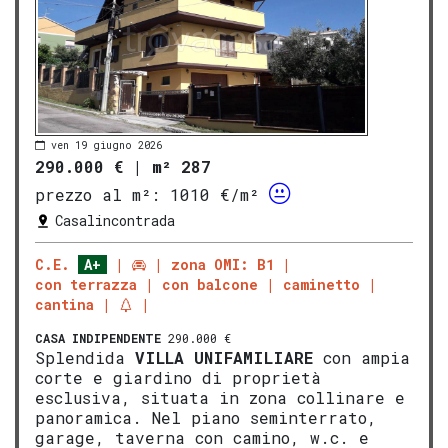
ven 19 giugno 2026
290.000 €
|
m² 287
prezzo al m²:
1010 €/m²
Casalincontrada
C.E.
A+
zona OMI: B1
con terrazza
con balcone
caminetto
cantina
CASA INDIPENDENTE
290.000 €
Splendida
VILLA
UNIFAMILIARE
con ampia
corte e giardino di proprietà
esclusiva, situata in zona collinare e
panoramica. Nel piano seminterrato,
garage, taverna con camino, w.c. e