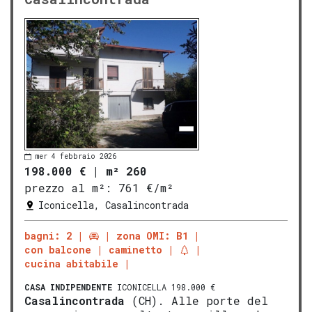
mer 4 febbraio 2026
198.000 €
|
m² 260
prezzo al m²:
761 €/m²
Iconicella, Casalincontrada
bagni: 2
zona OMI: B1
con balcone
caminetto
cucina abitabile
CASA INDIPENDENTE
ICONICELLA 198.000 €
Casalincontrada
(CH). Alle porte del