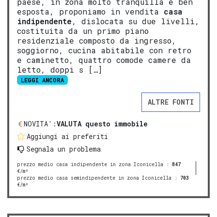
paese, in zona molto tranquilla e ben
esposta, proponiamo in vendita
casa
indipendente
, dislocata su due livelli,
costituita da un primo piano
residenziale composto da ingresso,
soggiorno, cucina abitabile con retro
e caminetto, quattro comode camere da
letto, doppi s […]
LEGGI ANCORA
ALTRE FONTI
NOVITA':
VALUTA questo immobile
Aggiungi ai preferiti
Segnala un problema
prezzo medio casa indipendente in zona Iconicella
:
847
€/m²
prezzo medio casa semindipendente in zona Iconicella
:
703
€/m²