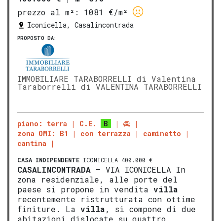
prezzo al m²:
1081 €/m²
Iconicella, Casalincontrada
PROPOSTO DA:
IMMOBILIARE TARABORRELLI di Valentina
Taraborrelli di VALENTINA TARABORRELLI
piano: terra
C.E.
B
zona OMI: B1
con terrazza
caminetto
cantina
CASA INDIPENDENTE
ICONICELLA 400.000 €
CASALINCONTRADA
– VIA ICONICELLA In
zona residenziale, alle porte del
paese si propone in vendita
villa
recentemente ristrutturata con ottime
finiture. La
villa
, si compone di due
abitazioni dislocate su quattro