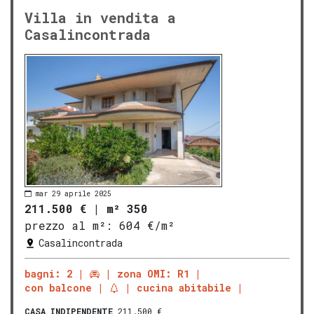
Villa in vendita a
Casalincontrada
mar 29 aprile 2025
211.500 €
|
m² 350
prezzo al m²:
604 €/m²
Casalincontrada
bagni: 2
zona OMI: R1
con balcone
cucina abitabile
CASA INDIPENDENTE
211.500 €