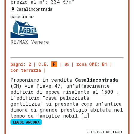
prezzo al m²:
334 €/m²
Casalincontrada
PROPOSTO DA:
RE/MAX Venere
bagni: 2
C.E.
F
zona OMI: B1
con terrazza
Proponiamo in vendita
Casalincontrada
(CH) via Piave 47, un'affascinante
edificio di epoca risalente al 1500 .
L'edificio "casa palazziata
gentilizia" si presenta come un'antica
dimora di grande prestigio abitata nel
tempo da famiglie nobil […]
LEGGI ANCORA
ULTERIORI DETTAGLI