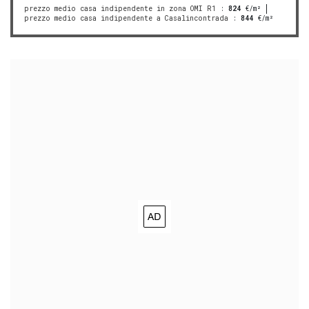
prezzo medio casa indipendente in zona OMI R1
:
824
€/m²
prezzo medio casa indipendente a Casalincontrada
:
844
€/m²