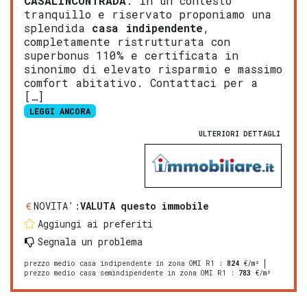
CASALINCONTRADA
: in un contesto
tranquillo e riservato proponiamo una
splendida
casa indipendente
,
completamente ristrutturata con
superbonus 110% e certificata in
sinonimo di elevato risparmio e massimo
comfort abitativo. Contattaci per a
[…]
LEGGI ANCORA
ULTERIORI DETTAGLI
NOVITA':
VALUTA questo immobile
Aggiungi ai preferiti
Segnala un problema
prezzo medio casa indipendente in zona OMI R1
:
824
€/m²
prezzo medio casa semindipendente in zona OMI R1
:
783
€/m²