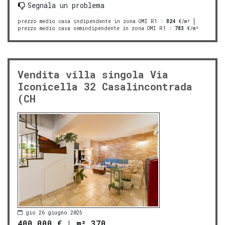
Segnala un problema
prezzo medio casa indipendente in zona OMI R1
:
824
€/m²
prezzo medio casa semindipendente in zona OMI R1
:
783
€/m²
Vendita villa singola Via
Iconicella 32 Casalincontrada
(CH
gio 26 giugno 2025
400.000 €
|
m² 370