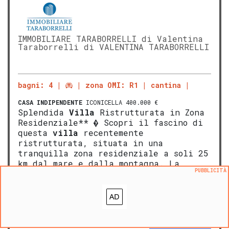
IMMOBILIARE TARABORRELLI di Valentina
Taraborrelli di VALENTINA TARABORRELLI
bagni: 4
zona OMI: R1
cantina
CASA INDIPENDENTE
ICONICELLA 400.000 €
Splendida
Villa
Ristrutturata in Zona
Residenziale** � Scopri il fascino di
questa
villa
recentemente
ristrutturata, situata in una
tranquilla zona residenziale a soli 25
km dal mare e dalla montagna. La
PUBBLICITÀ
proprietà si sviluppa su quattro
livelli e offre due abitazioni
indipendenti, perfette per chi cerca
[…]
LEGGI ANCORA