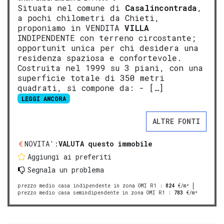
Situata nel comune di
Casalincontrada
,
a pochi chilometri da Chieti,
proponiamo in VENDITA
VILLA
INDIPENDENTE con terreno circostante;
opportunit unica per chi desidera una
residenza spaziosa e confortevole.
Costruita nel 1999 su 3 piani, con una
superficie totale di 350 metri
quadrati, si compone da: - […]
LEGGI ANCORA
ALTRE FONTI
NOVITA':
VALUTA questo immobile
Aggiungi ai preferiti
Segnala un problema
prezzo medio casa indipendente in zona OMI R1
:
824
€/m²
prezzo medio casa semindipendente in zona OMI R1
:
783
€/m²