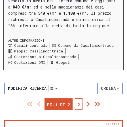
vendita in media nell'intero comune è oggi pari
a
840 €/m²
ed è nella maggioranza dei casi
compreso tra
540 €/m²
e
1.100 €/m²
.
Il prezzo
richiesto a Casalincontrada è quindi circa il
26% inferiore alla media di tutta la regione.
LEGGI ANCORA
ALTRE INFORMAZIONI
Casalincontrada
Comune di Casalincontrada
Mappa: Casalincontrada
Quotazioni a Casalincontrada
Quotazioni OMI
Geopoi
MODIFICA RICERCA
ORDINA
PG.1 DI 2
2
PREMIUM