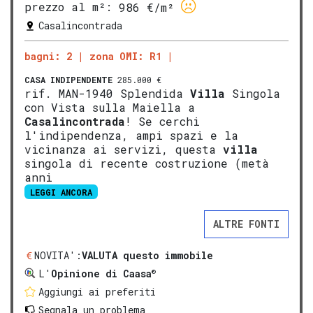
prezzo al m²:
986 €/m²
Casalincontrada
bagni: 2
zona OMI: R1
CASA INDIPENDENTE
285.000 €
rif. MAN-1940 Splendida
Villa
Singola
con Vista sulla Maiella a
Casalincontrada
! Se cerchi
l'indipendenza, ampi spazi e la
vicinanza ai servizi, questa
villa
singola di recente costruzione (metà
anni
LEGGI ANCORA
ALTRE FONTI
NOVITA':
VALUTA questo immobile
®
L'
Opinione di Caasa
Aggiungi ai preferiti
Segnala un problema