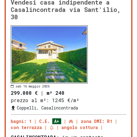
Vendesi casa indipendente a
Casalincontrada via Sant'ilio,
30
sab 16 maggio 2026
299.000 €
|
m² 240
prezzo al m²:
1245 €/m²
Coppelli, Casalincontrada
bagni: 1
C.E.
A+
zona OMI: R1
con terrazza
angolo cottura