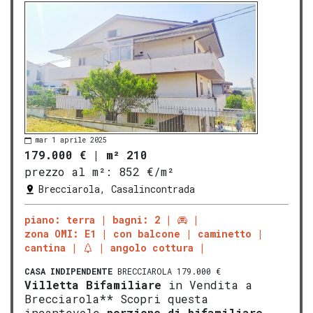
mar 1 aprile 2025
179.000 €
|
m² 210
prezzo al m²:
852 €/m²
Brecciarola, Casalincontrada
piano: terra
bagni: 2
zona OMI: E1
con balcone
caminetto
cantina
angolo cottura
CASA INDIPENDENTE
BRECCIAROLA 179.000 €
Villetta
Bifamiliare
in Vendita a
Brecciarola** Scopri questa
incantevole
porzione di
bifamil
iare