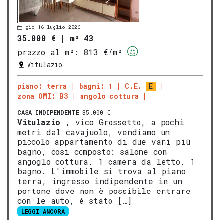
gio 16 luglio 2026
35.000 €
|
m² 43
prezzo al m²:
813 €/m²
Vitulazio
piano: terra
bagni: 1
C.E.
E
zona OMI: B3
angolo cottura
CASA INDIPENDENTE
35.000 €
Vitulazio
, vico Grossetto, a pochi
metri dal cavajuolo, vendiamo un
piccolo appartamento di due vani più
bagno, cosi composto: salone con
angoglo cottura, 1 camera da letto, 1
bagno. L'immobile si trova al piano
terra, ingresso indipendente in un
portone dove non è possibile entrare
con le auto, è stato […]
LEGGI ANCORA