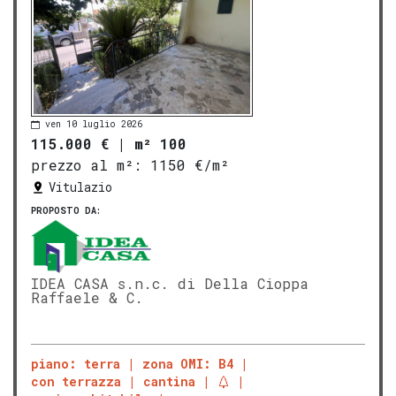
ven 10 luglio 2026
115.000 €
|
m² 100
prezzo al m²:
1150 €/m²
Vitulazio
PROPOSTO DA:
IDEA CASA s.n.c. di Della Cioppa
Raffaele & C.
piano: terra
zona OMI: B4
con terrazza
cantina