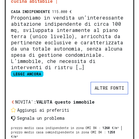
cucina abitabile
CASA INDIPENDENTE
115.000 €
Proponiamo in vendita un’interessante
abitazione indipendente di circa 100
mq, sviluppata interamente al piano
terra (unico livello), arricchita da
pertinenze esclusive e caratterizzata
da una totale autonomia, senza alcuna
spesa di gestione condominiale.
L’immobile, che necessita di
interventi di ristru […]
LEGGI ANCORA
ALTRE FONTI
NOVITA':
VALUTA questo immobile
Aggiungi ai preferiti
Segnala un problema
prezzo medio casa indipendente in zona OMI B4
:
1260
€/m²
prezzo medio casa semindipendente in zona OMI B4
:
1258
€/m²