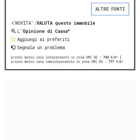
ALTRE FONTI
NOVITA':
VALUTA questo immobile
®
L'
Opinione di Caasa
Aggiungi ai preferiti
Segnala un problema
prezzo medio casa indipendente in zona OMI B3
:
742
€/m²
prezzo medio casa semindipendente in zona OMI B3
:
777
€/m²