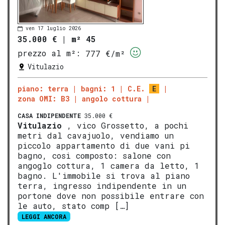
ven 17 luglio 2026
35.000 €
|
m² 45
prezzo al m²:
777 €/m²
Vitulazio
piano: terra
bagni: 1
C.E.
E
zona OMI: B3
angolo cottura
CASA INDIPENDENTE
35.000 €
Vitulazio
, vico Grossetto, a pochi
metri dal cavajuolo, vendiamo un
piccolo appartamento di due vani pi
bagno, cosi composto: salone con
angoglo cottura, 1 camera da letto, 1
bagno. L'immobile si trova al piano
terra, ingresso indipendente in un
portone dove non possibile entrare con
le auto, stato comp […]
LEGGI ANCORA