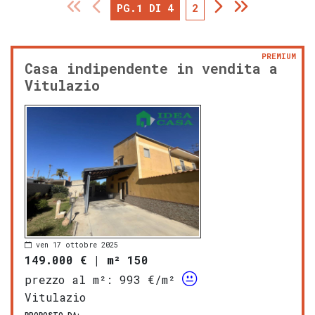
PG.1 DI 4
2
PREMIUM
Casa indipendente in vendita a
Vitulazio
ven 17 ottobre 2025
149.000 €
|
m² 150
prezzo al m²:
993 €/m²
Vitulazio