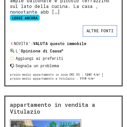
ampie balconate e piccolo terrazzino
sul lato della cucina. La casa ,
nonostante abb […]
LEGGI ANCORA
ALTRE FONTI
NOVITA':
VALUTA questo immobile
®
L'
Opinione di Caasa
Aggiungi ai preferiti
Segnala un problema
prezzo medio appartamento in zona OMI R5
:
1241
€/m²
prezzo medio appartamento a Vitulazio
:
1119
€/m²
appartamento in vendita a
Vitulazio