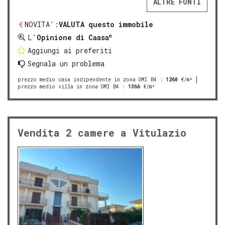
ALTRE FONTI
NOVITA':
VALUTA questo immobile
®
L'
Opinione di Caasa
Aggiungi ai preferiti
Segnala un problema
prezzo medio casa indipendente in zona OMI B4
:
1260
€/m²
prezzo medio villa in zona OMI B4
:
1366
€/m²
Vendita 2 camere a Vitulazio