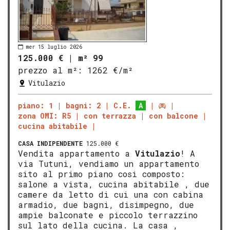
mer 15 luglio 2026
125.000 €
|
m² 99
prezzo al m²:
1262 €/m²
Vitulazio
piano: 1
bagni: 2
C.E.
A
zona OMI: R5
con terrazza
con balcone
cucina abitabile
CASA INDIPENDENTE
125.000 €
Vendita appartamento a
Vitulazio
! A
via Tutuni, vendiamo un appartamento
sito al primo piano cosi composto:
salone a vista, cucina abitabile , due
camere da letto di cui una con cabina
armadio, due bagni, disimpegno, due
ampie balconate e piccolo terrazzino
sul lato della cucina. La casa ,