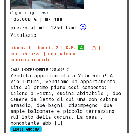
gio 16 luglio 2026
125.000 €
|
m² 100
prezzo al m²:
1250 €/m²
Vitulazio
piano: 1
bagni: 2
C.E.
A
con terrazza
con balcone
cucina abitabile
CASA INDIPENDENTE
125.000 €
Vendita appartamento a
Vitulazio
! A
via Tutuni, vendiamo un appartamento
sito al primo piano cosi composto:
salone a vista, cucina abitabile , due
camere da letto di cui una con cabina
armadio, due bagni, disimpegno, due
ampie balconate e piccolo terrazzino
sul lato della cucina. La casa ,
nonostante abb […]
LEGGI ANCORA