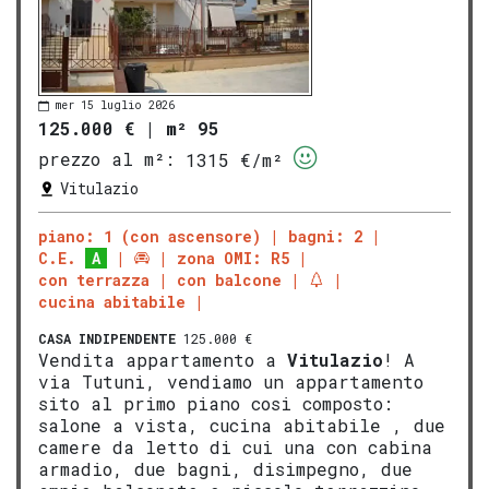
mer 15 luglio 2026
125.000 €
|
m² 95
prezzo al m²:
1315 €/m²
Vitulazio
piano: 1 (con ascensore)
bagni: 2
C.E.
A
zona OMI: R5
con terrazza
con balcone
cucina abitabile
CASA INDIPENDENTE
125.000 €
Vendita appartamento a
Vitulazio
! A
via Tutuni, vendiamo un appartamento
sito al primo piano cosi composto:
salone a vista, cucina abitabile , due
camere da letto di cui una con cabina
armadio, due bagni, disimpegno, due