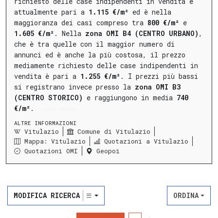
richiesto delle case indipendenti in vendita è
attualmente pari a
1.115 €/m²
ed è nella
maggioranza dei casi compreso tra
800 €/m²
e
1.605 €/m²
.
Nella
zona OMI B4 (CENTRO URBANO)
,
che è tra quelle con il maggior numero di
annunci ed è anche la più costosa, il prezzo
mediamente richiesto delle case indipendenti in
vendita è pari a
1.255 €/m²
.
I prezzi più bassi
si registrano invece presso la
zona OMI B3
(CENTRO STORICO)
e raggiungono in media
740
€/m²
.
LEGGI ANCORA
ALTRE INFORMAZIONI
Vitulazio
Comune di Vitulazio
Mappa: Vitulazio
Quotazioni a Vitulazio
Quotazioni OMI
Geopoi
MODIFICA RICERCA
ORDINA