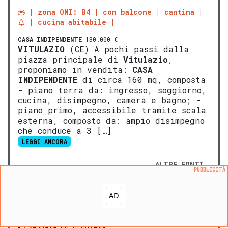
zona OMI: B4
con balcone
cantina
cucina abitabile
CASA INDIPENDENTE
130.000 €
VITULAZIO
(CE) A pochi passi dalla
piazza principale di
Vitulazio
,
proponiamo in vendita:
CASA
INDIPENDENTE
di circa 160 mq, composta
- piano terra da: ingresso, soggiorno,
cucina, disimpegno, camera e bagno; -
piano primo, accessibile tramite scala
esterna, composto da: ampio disimpegno
che conduce a 3 […]
LEGGI ANCORA
ALTRE FONTI
PUBBLICITÀ
NOVITA':
VALUTA questo immobile
®
L'
Opinione di Caasa
Aggiungi ai preferiti
Segnala un problema