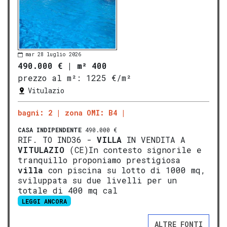
mar 28 luglio 2026
490.000 €
|
m² 400
prezzo al m²:
1225 €/m²
Vitulazio
bagni: 2
zona OMI: B4
CASA INDIPENDENTE
490.000 €
RIF. TO IND36 -
VILLA
IN VENDITA A
VITULAZIO
(CE)In contesto signorile e
tranquillo proponiamo prestigiosa
villa
con piscina su lotto di 1000 mq,
sviluppata su due livelli per un
totale di 400 mq cal
LEGGI ANCORA
ALTRE FONTI