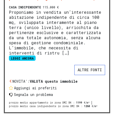
CASA INDIPENDENTE
115.000 €
Proponiamo in vendita un’interessante
abitazione indipendente di circa 100
mq, sviluppata interamente al piano
terra (unico livello), arricchita da
pertinenze esclusive e caratterizzata
da una totale autonomia, senza alcuna
spesa di gestione condominiale.
L’immobile, che necessita di
interventi di ristru […]
LEGGI ANCORA
ALTRE FONTI
NOVITA':
VALUTA questo immobile
Aggiungi ai preferiti
Segnala un problema
prezzo medio appartamento in zona OMI B4
:
1199
€/m²
prezzo medio casa indipendente in zona OMI B4
:
1260
€/m²