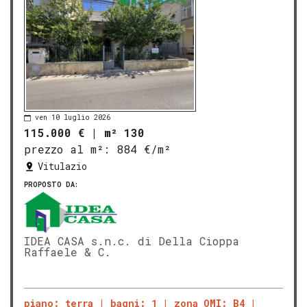
ven 10 luglio 2026
115.000 €
|
m² 130
prezzo al m²:
884 €/m²
Vitulazio
PROPOSTO DA:
IDEA CASA s.n.c. di Della Cioppa
Raffaele & C.
piano: terra
bagni: 1
zona OMI: B4