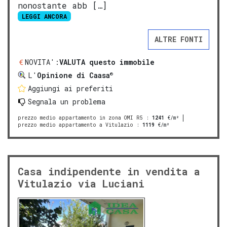
nonostante abb […]
LEGGI ANCORA
ALTRE FONTI
NOVITA':
VALUTA questo immobile
®
L'
Opinione di Caasa
Aggiungi ai preferiti
Segnala un problema
prezzo medio appartamento in zona OMI R5
:
1241
€/m²
prezzo medio appartamento a Vitulazio
:
1119
€/m²
Casa indipendente in vendita a
Vitulazio via Luciani