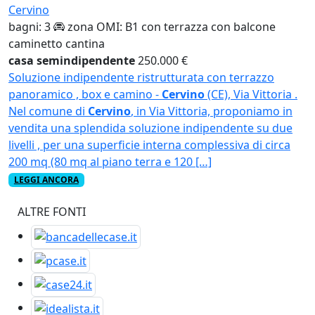
Cervino
bagni: 3
zona OMI: B1
con terrazza
con balcone
caminetto
cantina
casa semindipendente
250.000 €
Soluzione indipendente ristrutturata con terrazzo
panoramico , box e camino -
Cervino
(CE), Via Vittoria .
Nel comune di
Cervino
, in Via Vittoria, proponiamo in
vendita una splendida soluzione indipendente su due
livelli , per una superficie interna complessiva di circa
200 mq (80 mq al piano terra e 120 […]
LEGGI ANCORA
ALTRE FONTI