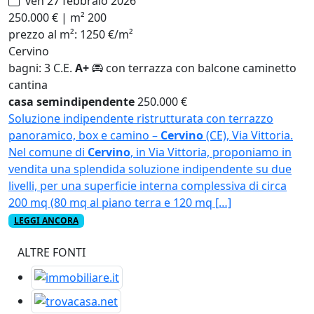
ven 27 febbraio 2026
250.000 €
|
m² 200
prezzo al m²:
1250 €/m²
Cervino
bagni: 3
C.E.
A+
con terrazza
con balcone
caminetto
cantina
casa semindipendente
250.000 €
Soluzione indipendente ristrutturata con terrazzo
panoramico, box e camino –
Cervino
(CE), Via Vittoria.
Nel comune di
Cervino
, in Via Vittoria, proponiamo in
vendita una splendida soluzione indipendente su due
livelli, per una superficie interna complessiva di circa
200 mq (80 mq al piano terra e 120 mq […]
LEGGI ANCORA
ALTRE FONTI