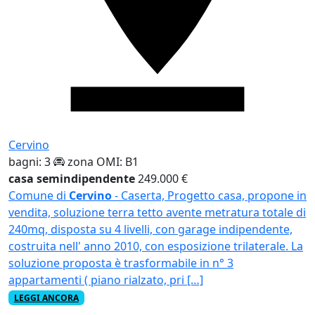
Cervino
bagni: 3
zona OMI: B1
casa semindipendente
249.000 €
Comune di
Cervino
- Caserta, Progetto casa, propone in
vendita, soluzione terra tetto avente metratura totale di
240mq, disposta su 4 livelli, con garage indipendente,
costruita nell' anno 2010, con esposizione trilaterale. La
soluzione proposta è trasformabile in n° 3
appartamenti ( piano rialzato, pri […]
LEGGI ANCORA