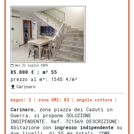
mer 22 luglio 2026
85.000 €
|
m² 55
prezzo al m²:
1545 €/m²
Carinaro
bagni: 2
zona OMI: B2
angolo cottura
Carinaro
, zona piazza dei Caduti in
Guerra, si propone SOLUZIONE
INDIPENDENTE. Ref. TC1569 DESCRIZIONE:
Abitazione con
ingresso indipendente
su
due livelli, di 55 mq totali, COME