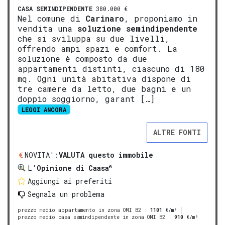
CASA SEMINDIPENDENTE
380.000 €
Nel comune di
Carinaro
, proponiamo in
vendita una
soluzione semindipendente
che si sviluppa su due livelli,
offrendo ampi spazi e comfort. La
soluzione è composto da due
appartamenti distinti, ciascuno di 180
mq. Ogni unità abitativa dispone di
tre camere da letto, due bagni e un
doppio soggiorno, garant […]
LEGGI ANCORA
ALTRE FONTI
NOVITA':
VALUTA questo immobile
®
L'
Opinione di Caasa
Aggiungi ai preferiti
Segnala un problema
prezzo medio appartamento in zona OMI B2
:
1101
€/m²
prezzo medio casa semindipendente in zona OMI B2
:
910
€/m²