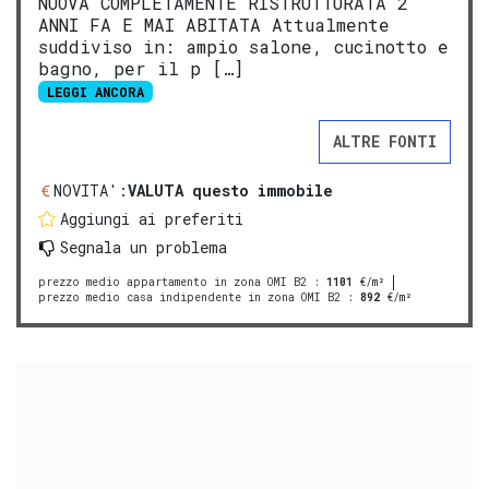
NUOVA COMPLETAMENTE RISTRUTTURATA 2
ANNI FA E MAI ABITATA Attualmente
suddiviso in: ampio salone, cucinotto e
bagno, per il p […]
LEGGI ANCORA
ALTRE FONTI
NOVITA':
VALUTA questo immobile
Aggiungi ai preferiti
Segnala un problema
prezzo medio appartamento in zona OMI B2
:
1101
€/m²
prezzo medio casa indipendente in zona OMI B2
:
892
€/m²