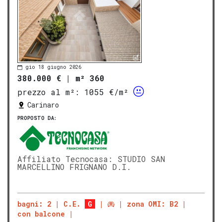
gio 18 giugno 2026
380.000 €
|
m² 360
prezzo al m²:
1055 €/m²
Carinaro
PROPOSTO DA:
Affiliato Tecnocasa: STUDIO SAN
MARCELLINO FRIGNANO D.I.
bagni: 2
C.E.
G
zona OMI: B2
con balcone