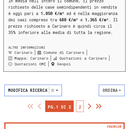
In media nell'intero il comune, il prezzo
richiesto delle case semindipendenti in vendita
è oggi pari a
1.050 €/m²
ed è nella maggioranza
dei casi compreso tra
680 €/m²
e
1.365 €/m²
.
Il
prezzo richiesto a Carinaro è quindi circa il
35% inferiore alla media di tutta la regione.
LEGGI ANCORA
ALTRE INFORMAZIONI
Carinaro
Comune di Carinaro
Mappa: Carinaro
Quotazioni a Carinaro
Quotazioni OMI
Geopoi
MODIFICA RICERCA
ORDINA
PG.1 DI 2
2
PREMIUM