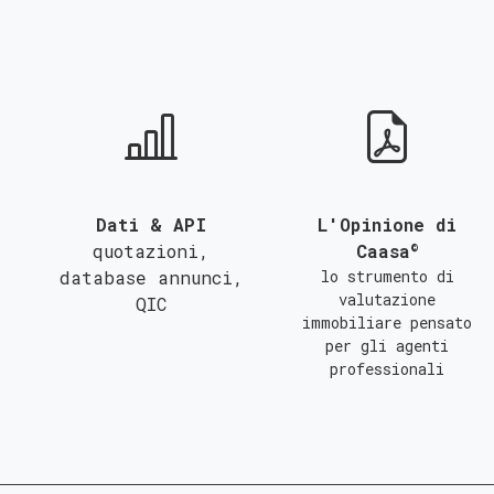
QUALSIASI SUPERFICIE
A
B
C
Dati & API
L'Opinione di
©
quotazioni,
Caasa
database annunci,
lo strumento di
valutazione
QIC
immobiliare pensato
per gli agenti
professionali