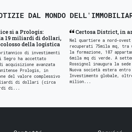
OTIZIE DAL MONDO DELL'IMMOBILIA
ice sì a Prologis:
Certosa District, in a
a 19 miliardi di dollari,
Nel quartiere a nord-ovest
colosso della logistica
recuperati 75mila mq, tra 
la formazione, 187 apparta
britannico di investimenti
6mila mq di verde. A sette
i Segro ha accettato
Rossignol inaugura la sede
di acquisizione avanzata
Nuova società estera entro
unitense Prologis, in
Investimento globale, oltr
one del valore complessivo
milion...
liardi di dollari (circa
rdi di...