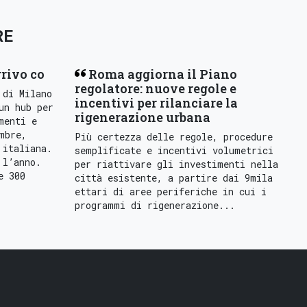
RE
rrivo co
Roma aggiorna il Piano
regolatore: nuove regole e
 di Milano
incentivi per rilanciare la
un hub per
rigenerazione urbana
menti e
mbre,
Più certezza delle regole, procedure
 italiana.
semplificate e incentivi volumetrici
 l’anno.
per riattivare gli investimenti nella
e 300
città esistente, a partire dai 9mila
ettari di aree periferiche in cui i
programmi di rigenerazione...