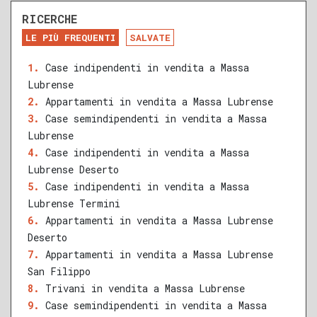
RICERCHE
DA RISTRUTTURARE
NUOVA COSTRUZIONE
LE PIÙ FREQUENTI
SALVATE
RECENTE
RISTRUTTURATO
Case indipendenti in vendita a Massa
Lubrense
QUALSIASI SUPERFICIE
Appartamenti in vendita a Massa Lubrense
Case semindipendenti in vendita a Massa
Lubrense
Case indipendenti in vendita a Massa
A
B
C
D
E
F
G
Lubrense Deserto
Case indipendenti in vendita a Massa
Lubrense Termini
Appartamenti in vendita a Massa Lubrense
Deserto
Appartamenti in vendita a Massa Lubrense
San Filippo
Trivani in vendita a Massa Lubrense
Case semindipendenti in vendita a Massa