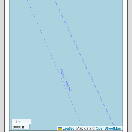
1 km
3000 ft
Leaflet
|
Map data ©
OpenStreetMap