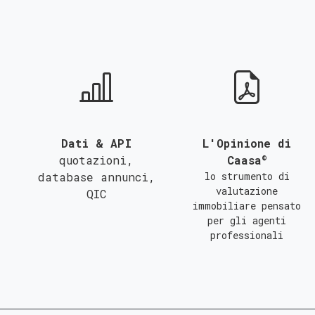
QUALSIASI SUPERFICIE
A
B
C
Dati & API
L'Opinione di
©
quotazioni,
Caasa
database annunci,
lo strumento di
valutazione
QIC
immobiliare pensato
per gli agenti
professionali