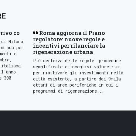
RE
rrivo co
Roma aggiorna il Piano
regolatore: nuove regole e
 di Milano
incentivi per rilanciare la
un hub per
rigenerazione urbana
menti e
mbre,
Più certezza delle regole, procedure
 italiana.
semplificate e incentivi volumetrici
 l’anno.
per riattivare gli investimenti nella
e 300
città esistente, a partire dai 9mila
ettari di aree periferiche in cui i
programmi di rigenerazione...