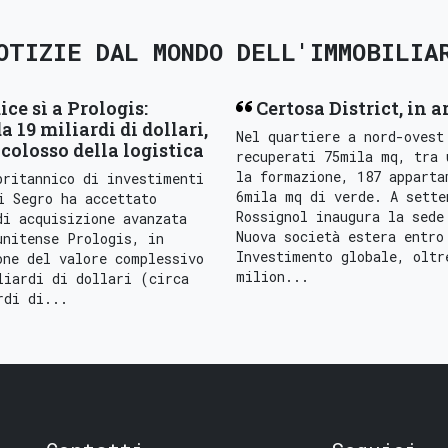
OTIZIE DAL MONDO DELL'IMMOBILIA
ice sì a Prologis:
Certosa District, in a
a 19 miliardi di dollari,
Nel quartiere a nord-ovest
colosso della logistica
recuperati 75mila mq, tra 
la formazione, 187 apparta
britannico di investimenti
6mila mq di verde. A sette
i Segro ha accettato
Rossignol inaugura la sede
di acquisizione avanzata
Nuova società estera entro
unitense Prologis, in
Investimento globale, oltr
one del valore complessivo
milion...
liardi di dollari (circa
rdi di...