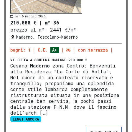
mer 6 maggio 2026
210.000 €
|
m² 86
prezzo al m²:
2441 €/m²
Maderno, Toscolano-Maderno
bagni: 1
C.E.
A+
con terrazza
VILLETTA A SCHIERA
MADERNO 210.000 €
Cesano
Maderno
zona Centro: Benvenuti
alla Residenza "La Corte di Volta",
Nel cuore di un contesto riservato e
tranquillo, proponiamo una splendida
corte stile lombarda completamente
ristrutturata situata in una posizione
centrale ben servita, a pochi passi
dalla stazione F.N.M, dove il fascino
dell’arch […]
LEGGI ANCORA