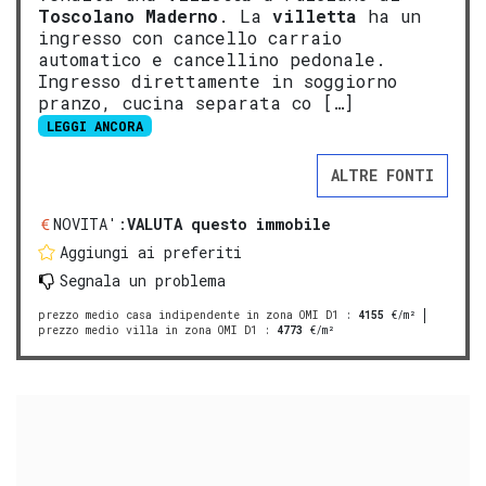
Tosco
lano
Mad
erno
. La
villetta
ha un
ingresso con cancello carraio
automatico e cancellino pedonale.
Ingresso direttamente in soggiorno
pranzo, cucina separata co […]
LEGGI ANCORA
ALTRE FONTI
NOVITA':
VALUTA questo immobile
Aggiungi ai preferiti
Segnala un problema
prezzo medio casa indipendente in zona OMI D1
:
4155
€/m²
prezzo medio villa in zona OMI D1
:
4773
€/m²