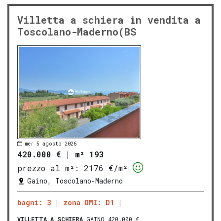
Villetta a schiera in vendita a
Toscolano-Maderno(BS
mer 5 agosto 2026
420.000 €
|
m² 193
prezzo al m²:
2176 €/m²
Gaino, Toscolano-Maderno
bagni: 3
zona OMI: D1
VILLETTA A SCHIERA
GAINO 420.000 €