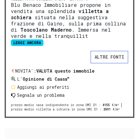
Blu Benaco Immobiliare propone in
vendita una splendida
vill
etta a
schiera
situata nella suggestiva
frazione di Gaino, sulla prima collina
di
Tosco
lano
Mad
erno
. Immersa nel
verde e nella tranquillit
LEGGI ANCORA
ALTRE FONTI
NOVITA':
VALUTA questo immobile
®
L'
Opinione di Caasa
Aggiungi ai preferiti
Segnala un problema
prezzo medio casa indipendente in zona OMI D1
:
4155
€/m²
prezzo medio villetta a schiera in zona OMI D1
:
2691
€/m²