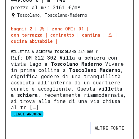
prezzo al m²:
3161 €/m²
Toscolano, Toscolano-Maderno
bagni: 2
zona OMI: D1
con terrazza
caminetto
cantina
cucina abitabile
VILLETTA A SCHIERA
TOSCOLANO
449.000 €
Rif: DM-022-302
Villa a schiera
con
vista lago a
Tosco
lano
Mad
erno
Vivere
in prima collina a
Tosco
lano
Mad
erno
,
significa godere di una tranquillità
assoluta all'interno di un quartiere
curato e accogliente. Questa
vill
etta
a schiera
, recentemente riammodernata,
si trova alla fine di una via chiusa
al tr […]
LEGGI ANCORA
ALTRE FONTI