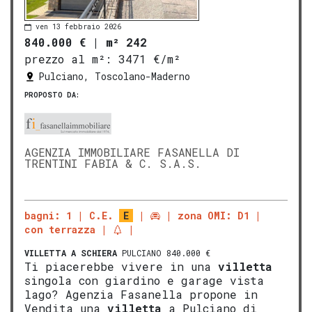
ven 13 febbraio 2026
840.000 €
|
m² 242
prezzo al m²:
3471 €/m²
Pulciano, Toscolano-Maderno
PROPOSTO DA:
AGENZIA IMMOBILIARE FASANELLA DI
TRENTINI FABIA & C. S.A.S.
bagni: 1
C.E.
E
zona OMI: D1
con terrazza
VILLETTA A SCHIERA
PULCIANO 840.000 €
Ti piacerebbe vivere in una
villetta
singola con giardino e garage vista
lago? Agenzia Fasanella propone in
Vendita una
villetta
a Pulciano di