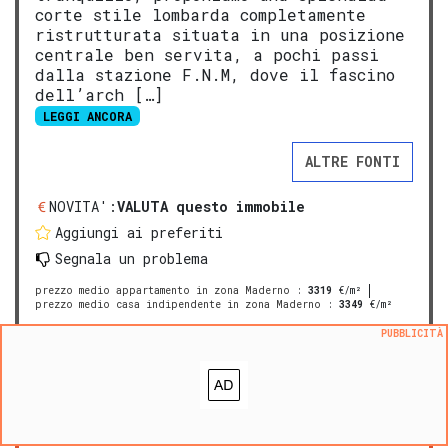
corte stile lombarda completamente
ristrutturata situata in una posizione
centrale ben servita, a pochi passi
dalla stazione F.N.M, dove il fascino
dell’arch […]
LEGGI ANCORA
ALTRE FONTI
NOVITA':
VALUTA questo immobile
Aggiungi ai preferiti
Segnala un problema
prezzo medio appartamento in zona Maderno
:
3319
€/m²
prezzo medio casa indipendente in zona Maderno
:
3349
€/m²
PUBBLICITÀ
PREMIUM
appartamento in vendita a
Toscolano Maderno