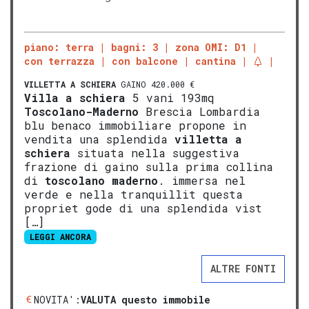
piano: terra
bagni: 3
zona OMI: D1
con terrazza
con balcone
cantina
VILLETTA A SCHIERA
GAINO 420.000 €
Villa a schiera
5 vani 193mq
Tosco
lano-
Mad
erno
Brescia Lombardia
blu benaco immobiliare propone in
vendita una splendida
vill
etta a
schiera
situata nella suggestiva
frazione di gaino sulla prima collina
di
tosco
lano
mad
erno
. immersa nel
verde e nella tranquillit questa
propriet gode di una splendida vist
[…]
LEGGI ANCORA
ALTRE FONTI
NOVITA':
VALUTA questo immobile