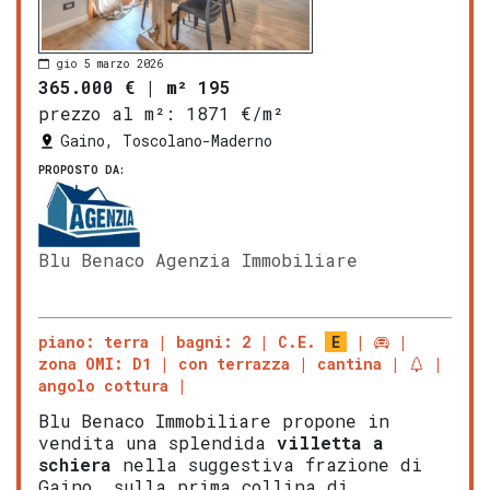
gio 5 marzo 2026
365.000 €
|
m² 195
prezzo al m²:
1871 €/m²
Gaino, Toscolano-Maderno
PROPOSTO DA:
Blu Benaco Agenzia Immobiliare
piano: terra
bagni: 2
C.E.
E
zona OMI: D1
con terrazza
cantina
angolo cottura
Blu Benaco Immobiliare propone in
vendita una splendida
vill
etta a
schiera
nella suggestiva frazione di
Gaino, sulla prima collina di