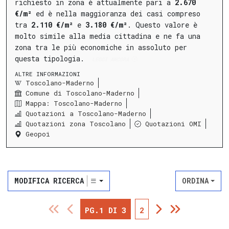
richiesto in zona è attualmente pari a
2.670
€/m²
ed è nella maggioranza dei casi compreso
tra
2.110 €/m²
e
3.180 €/m²
.
Questo valore è
molto simile alla media cittadina e ne fa una
zona tra le più economiche in assoluto per
questa tipologia.
LEGGI ANCORA
ALTRE INFORMAZIONI
Toscolano-Maderno
Comune di Toscolano-Maderno
Mappa: Toscolano-Maderno
Quotazioni a Toscolano-Maderno
Quotazioni zona Toscolano
Quotazioni OMI
Geopoi
MODIFICA RICERCA
ORDINA
PG.1 DI 3
2