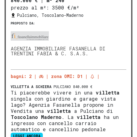
840.000 €
|
m² 240
prezzo al m²:
3500 €/m²
Pulciano, Toscolano-Maderno
PROPOSTO DA:
AGENZIA IMMOBILIARE FASANELLA DI
TRENTINI FABIA & C. S.A.S.
bagni: 2
zona OMI: D1
VILLETTA A SCHIERA
PULCIANO 840.000 €
Ti piacerebbe vivere in una
villetta
singola con giardino e garage vista
lago? Agenzia Fasanella propone in
Vendita una
villetta
a Pulciano di
Tosco
lano
Mad
erno
. La
villetta
ha un
ingresso con cancello carraio
automatico e cancellino pedonale
LEGGI ANCORA