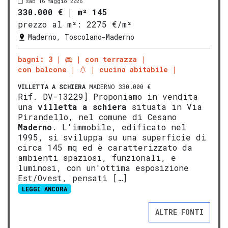
sab 16 maggio 2026
330.000 €
|
m² 145
prezzo al m²:
2275 €/m²
Maderno, Toscolano-Maderno
bagni: 3
con terrazza
con balcone
cucina abitabile
VILLETTA A SCHIERA
MADERNO 330.000 €
Rif. DV-13229] Proponiamo in vendita
una
vill
etta a schiera
situata in Via
Pirandello, nel comune di Cesano
Maderno
. L'immobile, edificato nel
1995, si sviluppa su una superficie di
circa 145 mq ed è caratterizzato da
ambienti spaziosi, funzionali, e
luminosi, con un'ottima esposizione
Est/Ovest, pensati […]
LEGGI ANCORA
ALTRE FONTI