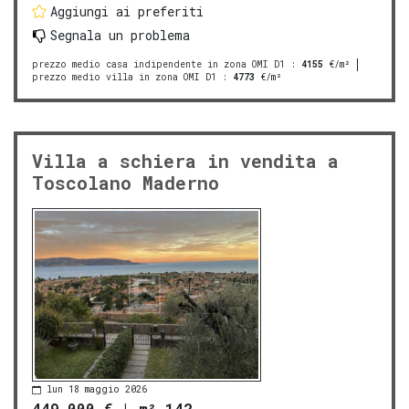
Aggiungi ai preferiti
Segnala un problema
prezzo medio casa indipendente in zona OMI D1
:
4155
€/m²
prezzo medio villa in zona OMI D1
:
4773
€/m²
Villa a schiera in vendita a
Toscolano Maderno
lun 18 maggio 2026
449.000 €
|
m² 142