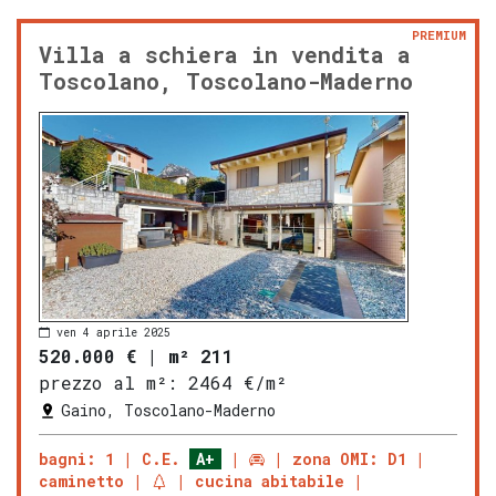
PREMIUM
Villa a schiera in vendita a
Toscolano, Toscolano-Maderno
ven 4 aprile 2025
520.000 €
|
m² 211
prezzo al m²:
2464 €/m²
Gaino, Toscolano-Maderno
bagni: 1
C.E.
A+
zona OMI: D1
caminetto
cucina abitabile