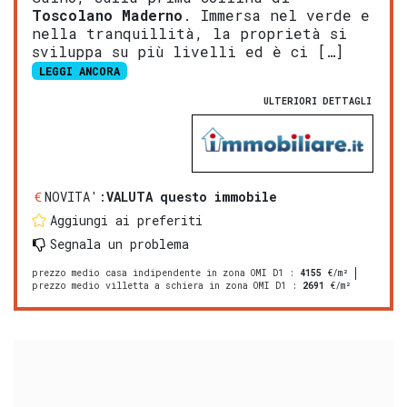
Tosco
lano
Mad
erno
. Immersa nel verde e
nella tranquillità, la proprietà si
sviluppa su più livelli ed è ci […]
LEGGI ANCORA
ULTERIORI DETTAGLI
NOVITA':
VALUTA questo immobile
Aggiungi ai preferiti
Segnala un problema
prezzo medio casa indipendente in zona OMI D1
:
4155
€/m²
prezzo medio villetta a schiera in zona OMI D1
:
2691
€/m²