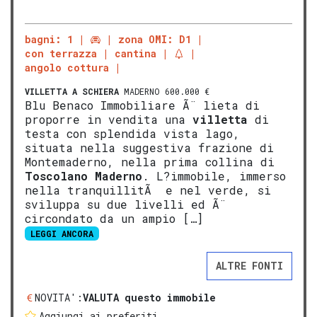
bagni: 1
zona OMI: D1
con terrazza
cantina
angolo cottura
VILLETTA A SCHIERA
MADERNO 600.000 €
Blu Benaco Immobiliare Ã¨ lieta di
proporre in vendita una
villetta
di
testa con splendida vista lago,
situata nella suggestiva frazione di
Montemaderno, nella prima collina di
Tosco
lano
Mad
erno
. L?immobile, immerso
nella tranquillitÃ e nel verde, si
sviluppa su due livelli ed Ã¨
circondato da un ampio […]
LEGGI ANCORA
ALTRE FONTI
NOVITA':
VALUTA questo immobile
Aggiungi ai preferiti