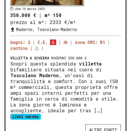
dom 16 marzo 2025
350.000 €
|
m² 150
prezzo al m²:
2333 €/m²
Maderno, Toscolano-Maderno
bagni: 2
C.E.
G
zona OMI: B1
cantina
VILLETTA A SCHIERA
MADERNO 350.000 €
Scopri questa splendida
villetta
bifamiliare situata nel cuore di
Tosco
lano
Mad
erno
, un'oasi di
tranquillità e comfort. Con i suoi 150
m² commerciali, questa proprietà offre
ampi spazi interni perfetti per una
famiglia in cerca di comodità e stile.
La zona giorno è luminosa e
accogliente, ideale per tras […]
LEGGI ANCORA
ALTRE FONTI