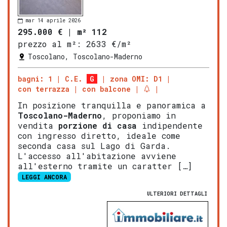
mar 14 aprile 2026
295.000 €
|
m² 112
prezzo al m²:
2633 €/m²
Toscolano, Toscolano-Maderno
bagni: 1
C.E.
G
zona OMI: D1
con terrazza
con balcone
In posizione tranquilla e panoramica a
Tosco
lano-
Mad
erno
, proponiamo in
vendita
porzione di casa
indipendente
con ingresso diretto, ideale come
seconda casa sul Lago di Garda.
L'accesso all'abitazione avviene
all'esterno tramite un caratter […]
LEGGI ANCORA
ULTERIORI DETTAGLI