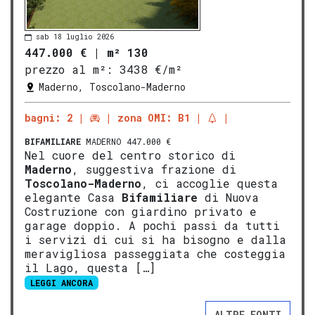
sab 18 luglio 2026
447.000 €
|
m² 130
prezzo al m²:
3438 €/m²
Maderno, Toscolano-Maderno
bagni: 2
zona OMI: B1
BIFAMILIARE
MADERNO 447.000 €
Nel cuore del centro storico di
Maderno
, suggestiva frazione di
Tosco
lano-
Mad
erno
, ci accoglie questa
elegante Casa
Bifamiliare
di Nuova
Costruzione con giardino privato e
garage doppio. A pochi passi da tutti
i servizi di cui si ha bisogno e dalla
meravigliosa passeggiata che costeggia
il Lago, questa […]
LEGGI ANCORA
ALTRE FONTI