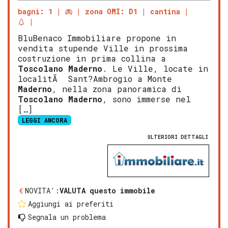
bagni: 1
zona OMI: D1
cantina
BluBenaco Immobiliare propone in
vendita stupende Ville in prossima
costruzione in prima collina a
Tosco
lano
Mad
erno
. Le Ville, locate in
localitÃ Sant?Ambrogio a Monte
Maderno
, nella zona panoramica di
Tosco
lano
Mad
erno
, sono immerse nel
[…]
LEGGI ANCORA
ULTERIORI DETTAGLI
NOVITA':
VALUTA questo immobile
Aggiungi ai preferiti
Segnala un problema