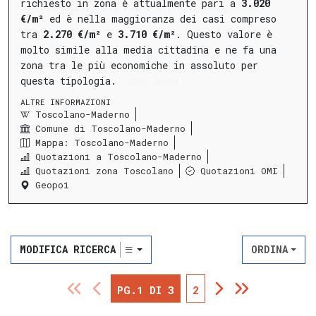
richiesto in zona è attualmente pari a
3.020
€/m²
ed è nella maggioranza dei casi compreso
tra
2.270 €/m²
e
3.710 €/m²
.
Questo valore è
molto simile alla media cittadina e ne fa una
zona tra le più economiche in assoluto per
questa tipologia.
LEGGI ANCORA
ALTRE INFORMAZIONI
Toscolano-Maderno
Comune di Toscolano-Maderno
Mappa: Toscolano-Maderno
Quotazioni a Toscolano-Maderno
Quotazioni zona Toscolano
Quotazioni OMI
Geopoi
MODIFICA RICERCA
ORDINA
PG.1 DI 3
2