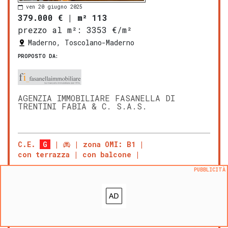
ven 20 giugno 2025
379.000 €
|
m² 113
prezzo al m²:
3353 €/m²
Maderno, Toscolano-Maderno
PROPOSTO DA:
AGENZIA IMMOBILIARE FASANELLA DI
TRENTINI FABIA & C. S.A.S.
C.E.
G
zona OMI: B1
con terrazza
con balcone
Agenzia Fasanella propone in Vendita
PUBBLICITÀ
esclusiva, un appartamento al primo
piano di una
bifamiliare
. Ti
piacerebbe abitare a due passi dal
lago? L'immobile che ti proponiamo è
l'ideale con un comodo ingresso