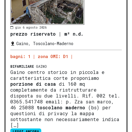
gio 6 agosto 2026
prezzo riservato
|
m² n.d.
Gaino, Toscolano-Maderno
bagni: 1
zona OMI: D1
BIFAMILIARE
GAINO
Gaino centro storico in piccola e
caratteristica corte proponiamo
porzione di casa
di 160 mq
completamente da ristrutturare
disposta su due livelli. Rif. 002 tel.
0365.541748 email: p. Zza san marco,
46 25088
tosco
lano
mad
erno
(bs) per
questioni di privacy la mappa
sottostante non necessariamente indica
[…]
LEGGI ANCORA