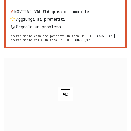
NOVITA':
VALUTA questo immobile
Aggiungi ai preferiti
Segnala un problema
prezzo medio casa indipendente in zona OMI D1
:
4236
€/m²
prezzo medio villa in zona OMI D1
:
4865
€/m²