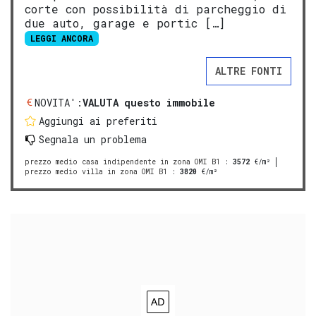
corte con possibilità di parcheggio di
due auto, garage e portic […]
LEGGI ANCORA
ALTRE FONTI
NOVITA':
VALUTA questo immobile
Aggiungi ai preferiti
Segnala un problema
prezzo medio casa indipendente in zona OMI B1
:
3572
€/m²
prezzo medio villa in zona OMI B1
:
3820
€/m²