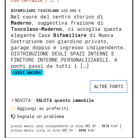
con terrazza
BIFAMILIARE
TOSCOLANO
620.000 €
Nel cuore del centro storico di
Maderno
, suggestiva frazione di
Tosco
lano-
Mad
erno
, ci accoglie questa
elegante Casa
Bifamiliare
di Nuova
Costruzione con giardino privato,
garage doppio e ingresso indipendente.
DISTRIBUZIONE DEGLI SPAZI INTERNI E
FINITURE INTERNE PERSONALIZZABILI. A
pochi passi da tutti i […]
LEGGI ANCORA
ALTRE FONTI
NOVITA':
VALUTA questo immobile
Aggiungi ai preferiti
Segnala un problema
prezzo medio casa indipendente in zona OMI B1
:
3572
€/m²
prezzo medio villa in zona OMI B1
:
3820
€/m²