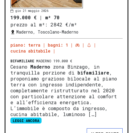
gio 21 maggio 2026
199.000 €
|
m² 70
prezzo al m²:
2842 €/m²
Maderno, Toscolano-Maderno
piano: terra
bagni: 1
cucina abitabile
BIFAMILIARE
MADERNO 199.000 €
Cesano
Maderno
zona Binzago, in
tranquilla porzione di
bifamiliare
,
proponiamo grazioso bilocale al piano
terra con ingresso indipendente,
completamente ristrutturato nel 2020
con particolare attenzione al comfort
e all’efficienza energetica.
L’immobile è composto da ingresso,
cucina abitabile, luminoso […]
LEGGI ANCORA