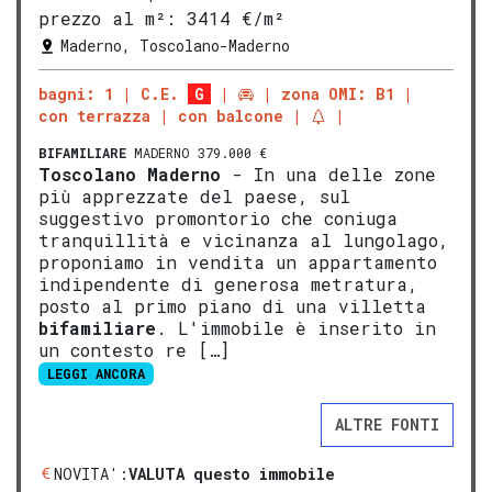
prezzo al m²:
3414 €/m²
Maderno, Toscolano-Maderno
bagni: 1
C.E.
G
zona OMI: B1
con terrazza
con balcone
BIFAMILIARE
MADERNO 379.000 €
Tosco
lano
Mad
erno
- In una delle zone
più apprezzate del paese, sul
suggestivo promontorio che coniuga
tranquillità e vicinanza al lungolago,
proponiamo in vendita un appartamento
indipendente di generosa metratura,
posto al primo piano di una villetta
bifamiliare
. L'immobile è inserito in
un contesto re […]
LEGGI ANCORA
ALTRE FONTI
NOVITA':
VALUTA questo immobile