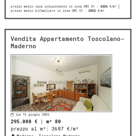
prezzo medio casa indipendente in zona OMI D1
:
4236
€/m²
prezzo medio bifamiliare in zona OMI D1
:
3862
€/m²
Vendita Appartamento Toscolano-
Maderno
lun 15 giugno 2026
295.000 €
|
m² 80
prezzo al m²:
3687 €/m²