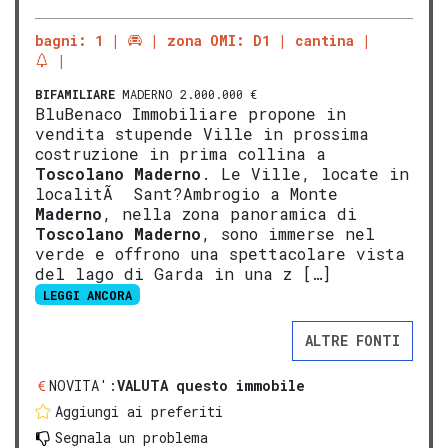
bagni: 1
zona OMI: D1
cantina
BIFAMILIARE
MADERNO 2.000.000 €
BluBenaco Immobiliare propone in
vendita stupende Ville in prossima
costruzione in prima collina a
Tosco
lano
Mad
erno
. Le Ville, locate in
localitÃ Sant?Ambrogio a Monte
Maderno
, nella zona panoramica di
Tosco
lano
Mad
erno
, sono immerse nel
verde e offrono una spettacolare vista
del lago di Garda in una z […]
LEGGI ANCORA
ALTRE FONTI
NOVITA':
VALUTA questo immobile
Aggiungi ai preferiti
Segnala un problema