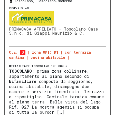
Toscolano, Toscolano-Maderno
PROPOSTO DA:
PRIMACASA AFFILIATO - Toscolano Case
S.n.c. di Giappi Maurizio & C.
C.E.
G
zona OMI: D1
con terrazza
cantina
cucina abitabile
BIFAMILIARE
TOSCOLANO
195.000 €
TOSCOLANO
: prima zona collinare,
appartamento al piano secondo di
bifamiliare
composto da soggiorno,
cucina abitabile, disimpegno due
camere e servizio finestrato. Terrazzo
e ripostiglio. Centrale termica comune
al piano terra. Bella vista del lago.
Rif. 027 La nostra agenzia si occupa
di tutta la burocr […]