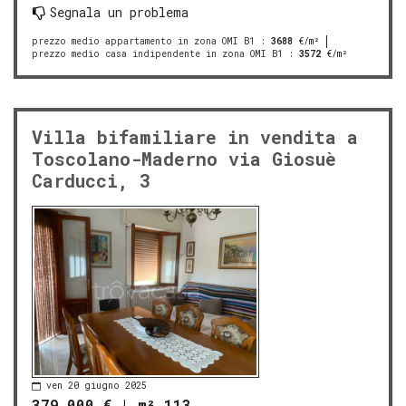
Segnala un problema
prezzo medio appartamento in zona OMI B1
:
3688
€/m²
prezzo medio casa indipendente in zona OMI B1
:
3572
€/m²
Villa bifamiliare in vendita a
Toscolano-Maderno via Giosuè
Carducci, 3
ven 20 giugno 2025
379.000 €
|
m² 113