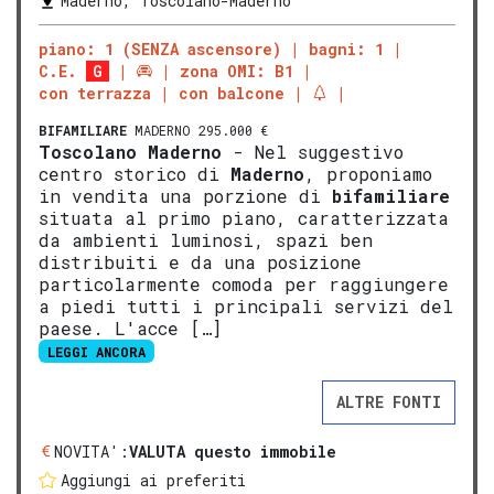
Maderno, Toscolano-Maderno
piano: 1 (SENZA ascensore)
bagni: 1
C.E.
G
zona OMI: B1
con terrazza
con balcone
BIFAMILIARE
MADERNO 295.000 €
Tosco
lano
Mad
erno
- Nel suggestivo
centro storico di
Maderno
, proponiamo
in vendita una porzione di
bifamiliare
situata al primo piano, caratterizzata
da ambienti luminosi, spazi ben
distribuiti e da una posizione
particolarmente comoda per raggiungere
a piedi tutti i principali servizi del
paese. L'acce […]
LEGGI ANCORA
ALTRE FONTI
NOVITA':
VALUTA questo immobile
Aggiungi ai preferiti