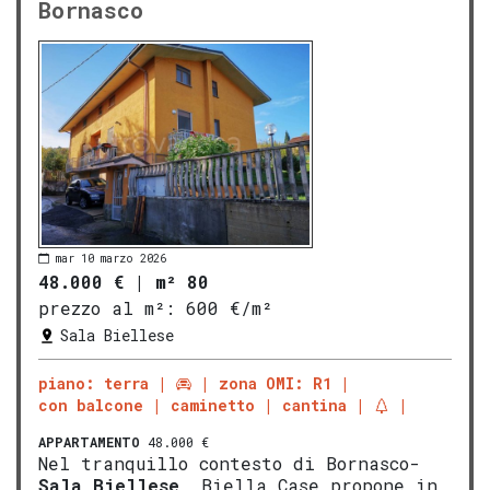
Bornasco
mar 10 marzo 2026
48.000 €
|
m² 80
prezzo al m²:
600 €/m²
Sala Biellese
piano: terra
zona OMI: R1
con balcone
caminetto
cantina
APPARTAMENTO
48.000 €
Nel tranquillo contesto di Bornasco-
Sala Biellese
, Biella Case propone in