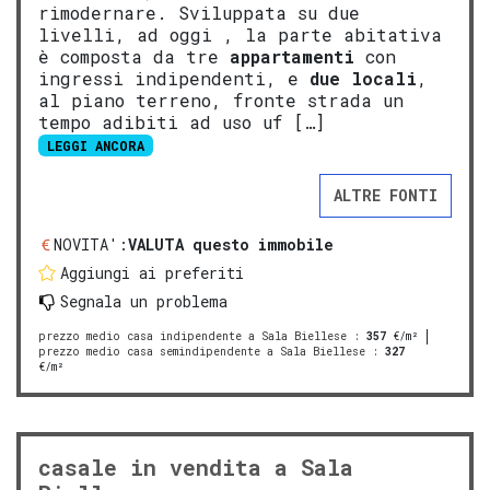
rimodernare. Sviluppata su due
livelli, ad oggi , la parte abitativa
è composta da tre
appartamenti
con
ingressi indipendenti, e
due locali
,
al piano terreno, fronte strada un
tempo adibiti ad uso uf […]
LEGGI ANCORA
ALTRE FONTI
NOVITA':
VALUTA questo immobile
Aggiungi ai preferiti
Segnala un problema
prezzo medio casa indipendente a Sala Biellese
:
357
€/m²
prezzo medio casa semindipendente a Sala Biellese
:
327
€/m²
casale in vendita a Sala