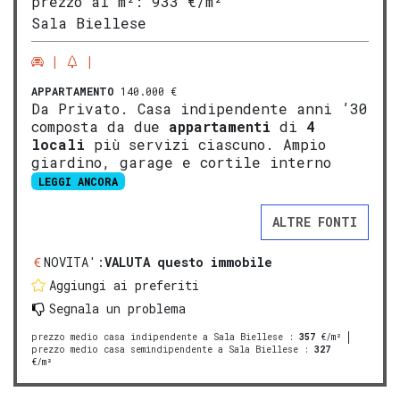
prezzo al m²:
933 €/m²
Sala Biellese
APPARTAMENTO
140.000 €
Da Privato. Casa indipendente anni ’30
composta da due
appartamenti
di
4
locali
più servizi ciascuno. Ampio
giardino, garage e cortile interno
LEGGI ANCORA
ALTRE FONTI
NOVITA':
VALUTA questo immobile
Aggiungi ai preferiti
Segnala un problema
prezzo medio casa indipendente a Sala Biellese
:
357
€/m²
prezzo medio casa semindipendente a Sala Biellese
:
327
€/m²