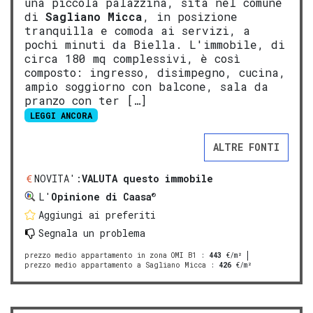
una piccola palazzina, sita nel comune
di
Sagliano Micca
, in posizione
tranquilla e comoda ai servizi, a
pochi minuti da Biella. L'immobile, di
circa 180 mq complessivi, è così
composto: ingresso, disimpegno, cucina,
ampio soggiorno con balcone, sala da
pranzo con ter […]
LEGGI ANCORA
ALTRE FONTI
NOVITA':
VALUTA questo immobile
®
L'
Opinione di Caasa
Aggiungi ai preferiti
Segnala un problema
prezzo medio appartamento in zona OMI B1
:
443
€/m²
prezzo medio appartamento a Sagliano Micca
:
426
€/m²