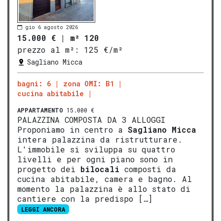
gio 6 agosto 2026
15.000 €
|
m² 120
prezzo al m²:
125 €/m²
Sagliano Micca
bagni: 6
zona OMI: B1
cucina abitabile
APPARTAMENTO
15.000 €
PALAZZINA COMPOSTA DA 3 ALLOGGI
Proponiamo in centro a
Sagliano Micca
intera palazzina da ristrutturare.
L'immobile si sviluppa su quattro
livelli e per ogni piano sono in
progetto dei
bilocali
composti da
cucina abitabile, camera e bagno. Al
momento la palazzina è allo stato di
cantiere con la predispo […]
LEGGI ANCORA