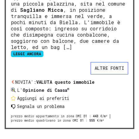
una piccola palazzina, sita nel comune
di
Sagliano Micca
, in posizione
tranquilla e immersa nel verde, a
pochi minuti da Biella. L'immobile è
così composto: ingresso su corridoio
che disimpegna cucina conbalcone,
soggiorno con balcone, due camere da
letto, ed un bag […]
LEGGI ANCORA
ALTRE FONTI
NOVITA':
VALUTA questo immobile
®
L'
Opinione di Caasa
Aggiungi ai preferiti
Segnala un problema
prezzo medio appartamento in zona OMI B1
:
443
€/m²
prezzo medio quadrivano in zona OMI B1
:
555
€/m²