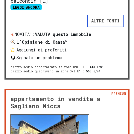
balconcin […]
LEGGI ANCORA
ALTRE FONTI
NOVITA':
VALUTA questo immobile
®
L'
Opinione di Caasa
Aggiungi ai preferiti
Segnala un problema
prezzo medio appartamento in zona OMI B1
:
443
€/m²
prezzo medio quadrivano in zona OMI B1
:
555
€/m²
PREMIUM
appartamento in vendita a
Sagliano Micca