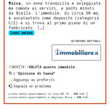
Micca
, in zona tranquilla e soleggiata
ma comoda ai servizi, a pochi minuti
da Biella. L'immobile, di circa 50 mq,
è accatastato come deposito (categoria
C/2) e si trova al primo piano di un
fabbricato. […]
LEGGI ANCORA
ULTERIORI DETTAGLI
NOVITA':
VALUTA questo immobile
®
L'
Opinione di Caasa
Aggiungi ai preferiti
Segnala un problema
prezzo medio appartamento in zona OMI B1
:
443
€/m²
prezzo medio appartamento a Sagliano Micca
:
426
€/m²