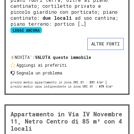
cantinato; cortiletto privato e
piccolo giardino con porticato; piano
cantinato:
due locali
ad uso cantina;
piano terreno: portico […]
LEGGI ANCORA
ALTRE FONTI
NOVITA':
VALUTA questo immobile
Aggiungi ai preferiti
Segnala un problema
prezzo medio appartamento in zona OMI B1
:
331
€/m²
prezzo medio casa indipendente in zona OMI B1
:
479
€/m²
Appartamento in Via IV Novembre
11, Netro Centro di 85 m² con 4
locali