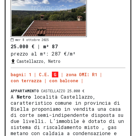
mer 8 ottobre 2025
25.000 €
|
m² 87
prezzo al m²:
287 €/m²
Castellazzo, Netro
bagni: 1
C.E.
G
zona OMI: R1
con terrazza
con balcone
APPARTAMENTO
CASTELLAZZO 25.000 €
A
Netro
località Castellazzo,
caratteristico comune in provincia di
Biella proponiamo in vendita una casa
di corte semi-indipendente disposta su
due livelli. L’immobile è dotato di un
sistema di riscaldamento misto , gas
metano con caldaia a condensazione e