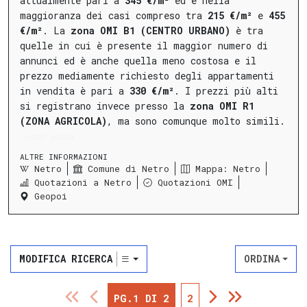
attualmente pari a
345 €/m²
ed è nella
maggioranza dei casi compreso tra
215 €/m²
e
455
€/m²
.
La
zona OMI B1 (CENTRO URBANO)
è tra
quelle in cui è presente il maggior numero di
annunci ed è anche quella meno costosa e il
prezzo mediamente richiesto degli appartamenti
in vendita è pari a
330 €/m²
.
I prezzi più alti
si registrano invece presso la
zona OMI R1
(ZONA AGRICOLA)
, ma sono comunque molto simili.
LEGGI ANCORA
ALTRE INFORMAZIONI
Netro
Comune di Netro
Mappa: Netro
Quotazioni a Netro
Quotazioni OMI
Geopoi
MODIFICA RICERCA
ORDINA
PG.1 DI 2
2