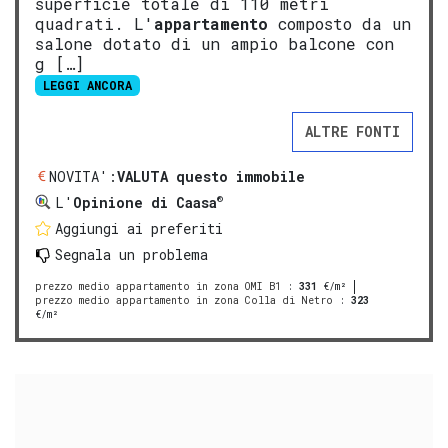
superficie totale di 110 metri
quadrati. L'
appartamento
composto da un
salone dotato di un ampio balcone con
g […]
LEGGI ANCORA
ALTRE FONTI
NOVITA':
VALUTA questo immobile
®
L'
Opinione di Caasa
Aggiungi ai preferiti
Segnala un problema
prezzo medio appartamento in zona OMI B1
:
331
€/m²
prezzo medio appartamento in zona Colla di Netro
:
323
€/m²