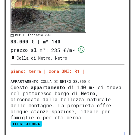
mer 11 febbraio 2026
33.000 €
|
m² 140
prezzo al m²:
235 €/m²
Colla di Netro, Netro
piano: terra
zona OMI: R1
APPARTAMENTO
COLLA DI NETRO 33.000 €
Questo
appartamento
di 140 m² si trova
nel pittoresco borgo di
Netro
,
circondato dalla bellezza naturale
delle montagne. La proprietà offre
cinque stanze spaziose, ideale per
famiglie o per chi cerca
LEGGI ANCORA