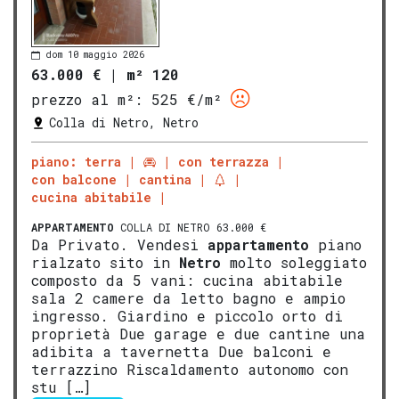
dom 10 maggio 2026
63.000 €
|
m² 120
prezzo al m²:
525 €/m²
Colla di Netro, Netro
piano: terra
con terrazza
con balcone
cantina
cucina abitabile
APPARTAMENTO
COLLA DI NETRO 63.000 €
Da Privato. Vendesi
appartamento
piano
rialzato sito in
Netro
molto soleggiato
composto da 5 vani: cucina abitabile
sala 2 camere da letto bagno e ampio
ingresso. Giardino e piccolo orto di
proprietà Due garage e due cantine una
adibita a tavernetta Due balconi e
terrazzino Riscaldamento autonomo con
stu […]