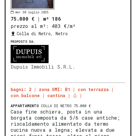
mer 30 luglio 2025
75.000 €
|
m² 186
prezzo al m²:
403 €/m²
Colla di Netro, Netro
PROPOSTO DA:
Dupuis Immobili S.R.L.
bagni: 2
zona OMI: B1
con terrazza
con balcone
cantina
APPARTAMENTO
COLLA DI NETRO 75.000 €
Casa fine schiera, posta in una
borgata composta da 5/6 case antiche;
riscaldamento alimentato da termo
cucina nuova a legna; elevata a due
piani fuori terra, oltre al piano