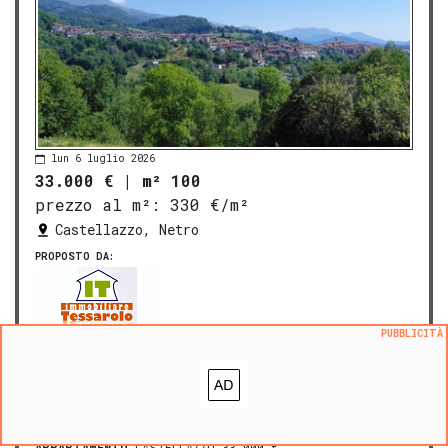
lun 6 luglio 2026
33.000 €
|
m² 100
prezzo al m²:
330 €/m²
Castellazzo, Netro
PROPOSTO DA:
PUBBLICITÀ
Immobiliare Tessarolo
zona OMI: R1
APPARTAMENTO
CASTELLAZZO 33.000 €