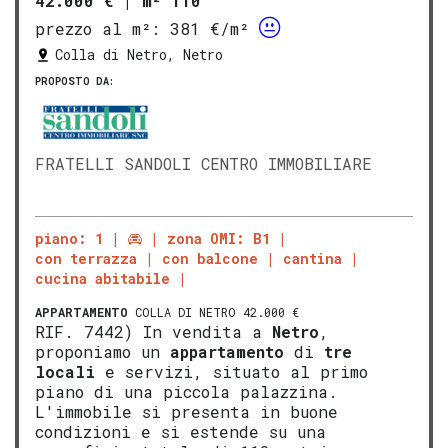
42.000 €
|
m² 110
prezzo al m²:
381 €/m²
Colla di Netro, Netro
PROPOSTO DA:
FRATELLI SANDOLI CENTRO IMMOBILIARE
piano: 1
zona OMI: B1
con terrazza
con balcone
cantina
cucina abitabile
APPARTAMENTO
COLLA DI NETRO 42.000 €
RIF. 7442) In vendita a
Netro
,
proponiamo un
appartamento
di
tre
locali
e servizi, situato al primo
piano di una piccola palazzina.
L'immobile si presenta in buone
condizioni e si estende su una