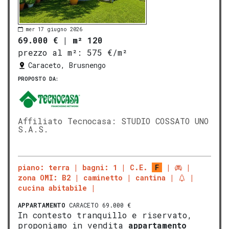
mer 17 giugno 2026
69.000 €
|
m² 120
prezzo al m²:
575 €/m²
Caraceto, Brusnengo
PROPOSTO DA:
Affiliato Tecnocasa: STUDIO COSSATO UNO
S.A.S.
piano: terra
bagni: 1
C.E.
F
zona OMI: B2
caminetto
cantina
cucina abitabile
APPARTAMENTO
CARACETO 69.000 €
In contesto tranquillo e riservato,
proponiamo in vendita
appartamento