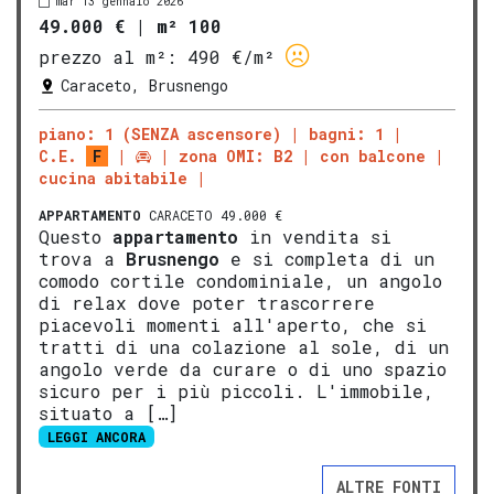
mar 13 gennaio 2026
49.000 €
|
m² 100
prezzo al m²:
490 €/m²
Caraceto, Brusnengo
piano: 1 (SENZA ascensore)
bagni: 1
C.E.
F
zona OMI: B2
con balcone
cucina abitabile
APPARTAMENTO
CARACETO 49.000 €
Questo
appartamento
in vendita si
trova a
Brusnengo
e si completa di un
comodo cortile condominiale, un angolo
di relax dove poter trascorrere
piacevoli momenti all'aperto, che si
tratti di una colazione al sole, di un
angolo verde da curare o di uno spazio
sicuro per i più piccoli. L'immobile,
situato a […]
LEGGI ANCORA
ALTRE FONTI