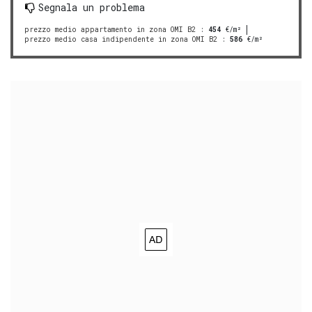
Segnala un problema
prezzo medio appartamento in zona OMI B2
:
454
€/m²
prezzo medio casa indipendente in zona OMI B2
:
586
€/m²