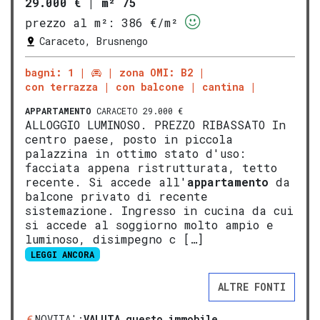
29.000 €
|
m² 75
prezzo al m²:
386 €/m²
Caraceto, Brusnengo
bagni: 1
zona OMI: B2
con terrazza
con balcone
cantina
APPARTAMENTO
CARACETO 29.000 €
ALLOGGIO LUMINOSO. PREZZO RIBASSATO In
centro paese, posto in piccola
palazzina in ottimo stato d'uso:
facciata appena ristrutturata, tetto
recente. Si accede all'
appartamento
da
balcone privato di recente
sistemazione. Ingresso in cucina da cui
si accede al soggiorno molto ampio e
luminoso, disimpegno c […]
LEGGI ANCORA
ALTRE FONTI
NOVITA':
VALUTA questo immobile