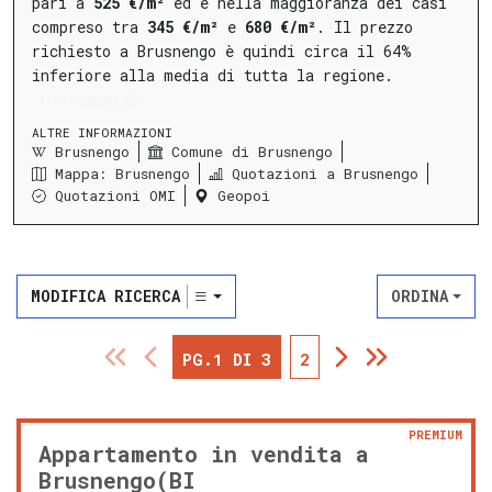
pari a
525 €/m²
ed è nella maggioranza dei casi
compreso tra
345 €/m²
e
680 €/m²
.
Il prezzo
richiesto a Brusnengo è quindi circa il 64%
inferiore alla media di tutta la regione.
LEGGI ANCORA
ALTRE INFORMAZIONI
Brusnengo
Comune di Brusnengo
Mappa: Brusnengo
Quotazioni a Brusnengo
Quotazioni OMI
Geopoi
MODIFICA RICERCA
ORDINA
PG.1 DI 3
2
PREMIUM
Appartamento in vendita a
Brusnengo(BI