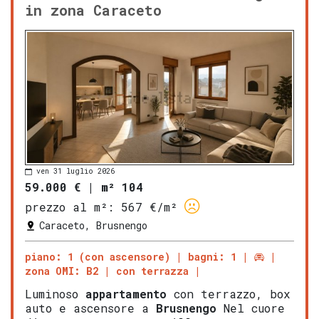
in zona Caraceto
ven 31 luglio 2026
59.000 €
|
m² 104
prezzo al m²:
567 €/m²
Caraceto, Brusnengo
piano: 1 (con ascensore)
bagni: 1
zona OMI: B2
con terrazza
Luminoso
appartamento
con terrazzo, box
auto e ascensore a
Brusnengo
Nel cuore