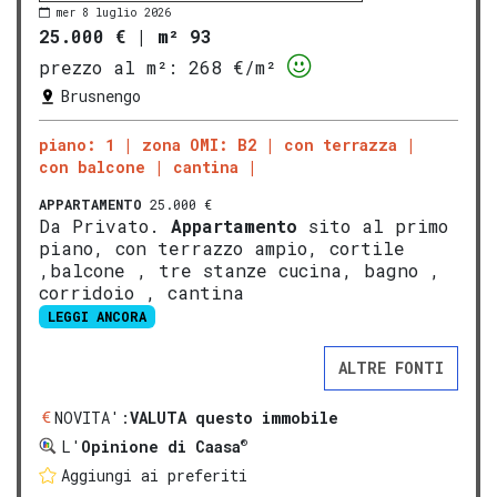
mer 8 luglio 2026
25.000 €
|
m² 93
prezzo al m²:
268 €/m²
Brusnengo
piano: 1
zona OMI: B2
con terrazza
con balcone
cantina
APPARTAMENTO
25.000 €
Da Privato.
Appartamento
sito al primo
piano, con terrazzo ampio, cortile
,balcone , tre stanze cucina, bagno ,
corridoio , cantina
LEGGI ANCORA
ALTRE FONTI
NOVITA':
VALUTA questo immobile
®
L'
Opinione di Caasa
Aggiungi ai preferiti