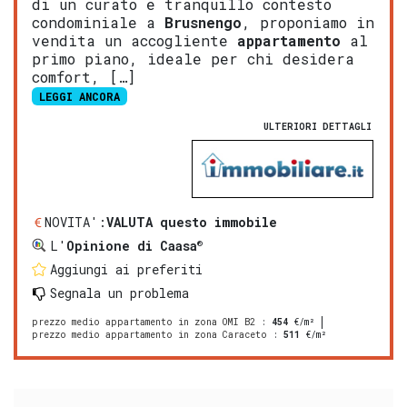
di un curato e tranquillo contesto
condominiale a
Brusnengo
, proponiamo in
vendita un accogliente
appartamento
al
primo piano, ideale per chi desidera
comfort, […]
LEGGI ANCORA
ULTERIORI DETTAGLI
NOVITA':
VALUTA questo immobile
®
L'
Opinione di Caasa
Aggiungi ai preferiti
Segnala un problema
prezzo medio appartamento in zona OMI B2
:
454
€/m²
prezzo medio appartamento in zona Caraceto
:
511
€/m²