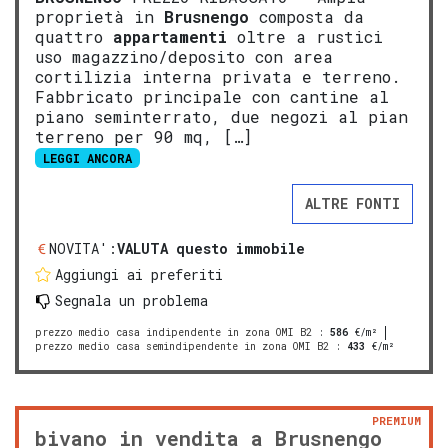
proprietà in
Brusnengo
composta da
quattro
appartamenti
oltre a rustici
uso magazzino/deposito con area
cortilizia interna privata e terreno.
Fabbricato principale con cantine al
piano seminterrato, due negozi al pian
terreno per 90 mq, […]
LEGGI ANCORA
ALTRE FONTI
NOVITA':
VALUTA questo immobile
Aggiungi ai preferiti
Segnala un problema
prezzo medio casa indipendente in zona OMI B2
:
586
€/m²
prezzo medio casa semindipendente in zona OMI B2
:
433
€/m²
PREMIUM
bivano in vendita a Brusnengo