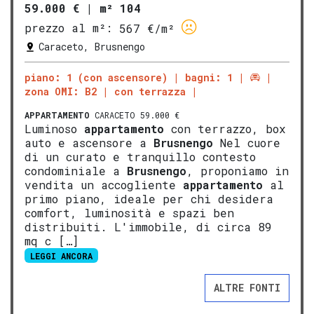
59.000 €
|
m² 104
prezzo al m²:
567 €/m²
Caraceto, Brusnengo
piano: 1 (con ascensore)
bagni: 1
zona OMI: B2
con terrazza
APPARTAMENTO
CARACETO 59.000 €
Luminoso
appartamento
con terrazzo, box
auto e ascensore a
Brusnengo
Nel cuore
di un curato e tranquillo contesto
condominiale a
Brusnengo
, proponiamo in
vendita un accogliente
appartamento
al
primo piano, ideale per chi desidera
comfort, luminosità e spazi ben
distribuiti. L'immobile, di circa 89
mq c […]
LEGGI ANCORA
ALTRE FONTI