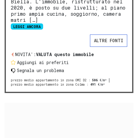
Biella. L'immobile, ristrutturato nel
2020, è posto su due livelli; al piano
primo ampia cucina, soggiorno, camera
matri […]
LEGGI ANCORA
ALTRE FONTI
NOVITA':
VALUTA questo immobile
Aggiungi ai preferiti
Segnala un problema
prezzo medio appartamento in zona OMI D2
:
506
€/m²
prezzo medio appartamento in zona Colma
:
491
€/m²