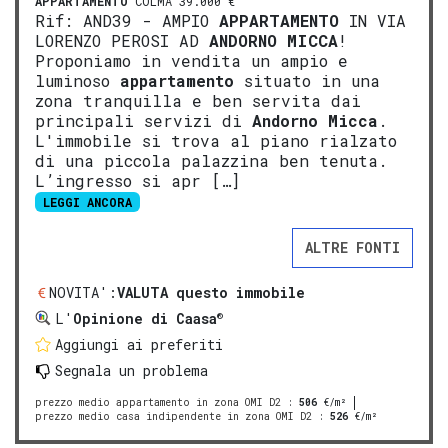
APPARTAMENTO
COLMA 39.000 €
Rif: AND39 - AMPIO
APPARTAMENTO
IN VIA
LORENZO PEROSI AD
ANDORNO MICCA
!
Proponiamo in vendita un ampio e
luminoso
appartamento
situato in una
zona tranquilla e ben servita dai
principali servizi di
Andorno Micca
.
L'immobile si trova al piano rialzato
di una piccola palazzina ben tenuta.
L’ingresso si apr […]
LEGGI ANCORA
ALTRE FONTI
NOVITA':
VALUTA questo immobile
®
L'
Opinione di Caasa
Aggiungi ai preferiti
Segnala un problema
prezzo medio appartamento in zona OMI D2
:
506
€/m²
prezzo medio casa indipendente in zona OMI D2
:
526
€/m²