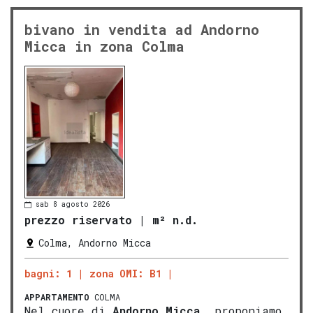
bivano in vendita ad Andorno
Micca in zona Colma
sab 8 agosto 2026
prezzo riservato
|
m² n.d.
Colma, Andorno Micca
bagni: 1
zona OMI: B1
APPARTAMENTO
COLMA
Nel cuore di
Andorno Micca
, proponiamo