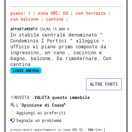
piano: 1
zona OMI: D2
con terrazza
con balcone
cantina
APPARTAMENTO
COLMA 15.000 €
In stabile centrale denominato "
Condominio I Portici " alloggio -
ufficio al piano primo composto da
ingressino, un vano , cucinino e
bagno, balcone. Da rimodernare. Con
cantina
LEGGI ANCORA
ALTRE FONTI
NOVITA':
VALUTA questo immobile
®
L'
Opinione di Caasa
Aggiungi ai preferiti
Segnala un problema
prezzo medio appartamento in zona OMI D2
:
506
€/m²