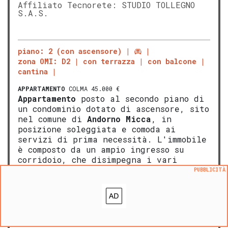
Affiliato Tecnorete: STUDIO TOLLEGNO
S.A.S.
piano: 2 (con ascensore)
zona OMI: D2
con terrazza
con balcone
cantina
APPARTAMENTO
COLMA 45.000 €
Appartamento
posto al secondo piano di
un condominio dotato di ascensore, sito
nel comune di
Andorno Micca
, in
posizione soleggiata e comoda ai
servizi di prima necessità. L'immobile
è composto da un ampio ingresso su
corridoio, che disimpegna i vari
locali, quali: cucina, soggiorno con
PUBBLICITÀ
balcone, due came […]
LEGGI ANCORA
ALTRE FONTI