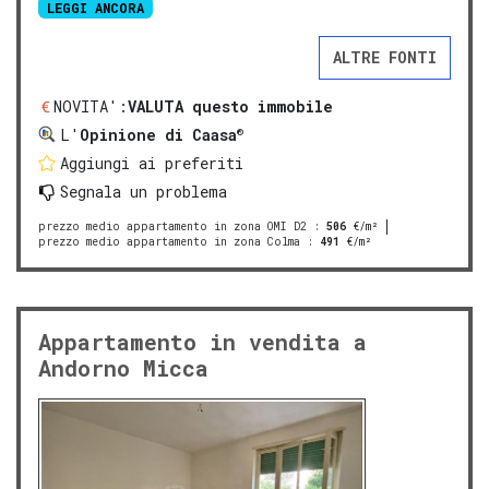
LEGGI ANCORA
ALTRE FONTI
NOVITA':
VALUTA questo immobile
®
L'
Opinione di Caasa
Aggiungi ai preferiti
Segnala un problema
prezzo medio appartamento in zona OMI D2
:
506
€/m²
prezzo medio appartamento in zona Colma
:
491
€/m²
Appartamento in vendita a
Andorno Micca