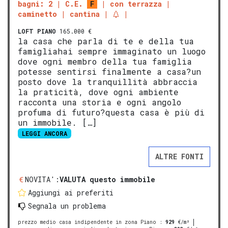
bagni: 2
C.E.
F
con terrazza
caminetto
cantina
LOFT
PIANO
165.000 €
la casa che parla di te e della tua
famigliahai sempre immaginato un luogo
dove ogni membro della tua famiglia
potesse sentirsi finalmente a casa?un
posto dove la tranquillità abbraccia
la praticità, dove ogni ambiente
racconta una storia e ogni angolo
profuma di futuro?questa casa è più di
un immobile. […]
LEGGI ANCORA
ALTRE FONTI
NOVITA':
VALUTA questo immobile
Aggiungi ai preferiti
Segnala un problema
prezzo medio casa indipendente in zona Piano
:
929
€/m²