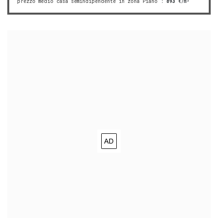
prezzo medio casa semindipendente in zona Piano
:
893
€/m²