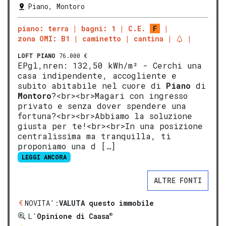
Piano, Montoro
piano: terra
bagni: 1
C.E.
F
zona OMI: B1
caminetto
cantina
LOFT
PIANO
76.000 €
EPgl,nren: 132,50 kWh/m² - Cerchi una
casa indipendente, accogliente e
subito abitabile nel cuore di
Piano
di
Montoro
?<br><br>Magari con ingresso
privato e senza dover spendere una
fortuna?<br><br>Abbiamo la soluzione
giusta per te!<br><br>In una posizione
centralissima ma tranquilla, ti
proponiamo una d […]
LEGGI ANCORA
ALTRE FONTI
NOVITA':
VALUTA questo immobile
®
L'
Opinione di Caasa