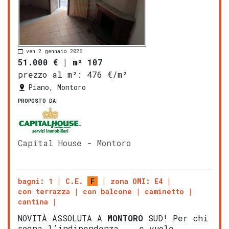
ven 2 gennaio 2026
51.000 €
|
m² 107
prezzo al m²:
476 €/m²
Piano, Montoro
PROPOSTO DA:
Capital House - Montoro
bagni: 1
C.E.
F
zona OMI: E4
con terrazza
con balcone
caminetto
cantina
NOVITÀ ASSOLUTA A
MONTORO
SUD! Per chi
sogna l’indipendenza... e vuole