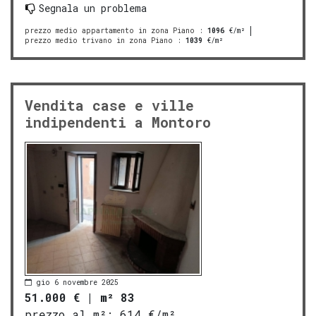
Segnala un problema
prezzo medio appartamento in zona Piano
:
1096
€/m²
prezzo medio trivano in zona Piano
:
1039
€/m²
Vendita case e ville
indipendenti a Montoro
gio 6 novembre 2025
51.000 €
|
m² 83
prezzo al m²:
614 €/m²