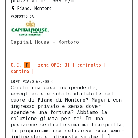
prezzo al m²:
563 €/m²
Piano, Montoro
PROPOSTO DA:
Capital House - Montoro
C.E.
F
zona OMI: B1
caminetto
cantina
LOFT
PIANO
67.000 €
Cerchi una casa indipendente,
accogliente e subito abitabile nel
cuore di
Piano
di
Montoro
? Magari con
ingresso privato e senza dover
spendere una fortuna? Abbiamo la
soluzione giusta per te! In una
posizione centralissima ma tranquilla,
ti proponiamo una deliziosa casa semi-
indipendente, disposta su due […]