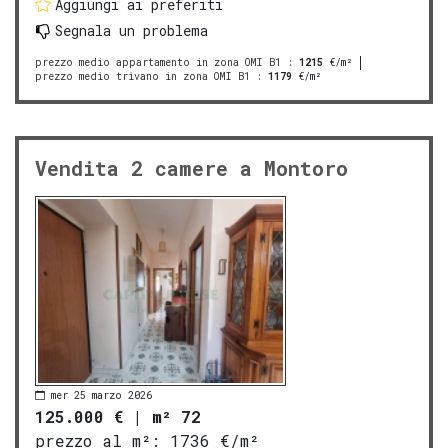
Aggiungi ai preferiti
Segnala un problema
prezzo medio appartamento in zona OMI B1
:
1215
€/m²
prezzo medio trivano in zona OMI B1
:
1179
€/m²
Vendita 2 camere a Montoro
mer 25 marzo 2026
125.000 €
|
m² 72
prezzo al m²:
1736 €/m²