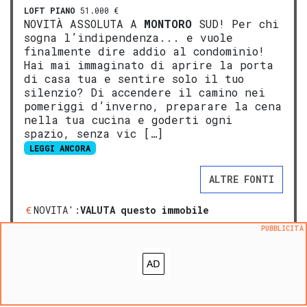
LOFT
PIANO
51.000 €
NOVITÀ ASSOLUTA A
MONTORO
SUD! Per chi
sogna l’indipendenza... e vuole
finalmente dire addio al condominio!
Hai mai immaginato di aprire la porta
di casa tua e sentire solo il tuo
silenzio? Di accendere il camino nei
pomeriggi d’inverno, preparare la cena
nella tua cucina e goderti ogni
spazio, senza vic […]
LEGGI ANCORA
ALTRE FONTI
NOVITA':
VALUTA questo immobile
Aggiungi ai preferiti
PUBBLICITÀ
Segnala un problema
prezzo medio casa indipendente in zona OMI E4
:
1047
€/m²
prezzo medio casa indipendente in zona Piano
:
929
€/m²