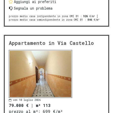
Aggiungi ai preferiti
Segnala un problema
prezzo medio casa indipendente in zona OMI B1
:
926
€/m²
prezzo medio casa semindipendente in zona OMI B1
:
846
€/m²
Appartamento in Via Castello
ven 10 luglio 2026
79.000 €
|
m² 113
prezzo al m²:
699 €/m²