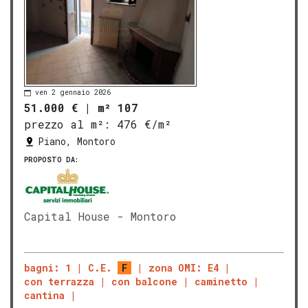
ven 2 gennaio 2026
51.000 €
|
m² 107
prezzo al m²:
476 €/m²
Piano, Montoro
PROPOSTO DA:
Capital House - Montoro
bagni: 1
C.E.
F
zona OMI: E4
con terrazza
con balcone
caminetto
cantina