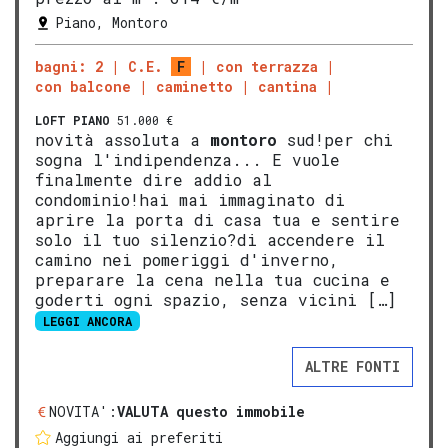
Piano, Montoro
bagni: 2
C.E.
F
con terrazza
con balcone
caminetto
cantina
LOFT
PIANO
51.000 €
novità assoluta a
montoro
sud!per chi
sogna l'indipendenza... E vuole
finalmente dire addio al
condominio!hai mai immaginato di
aprire la porta di casa tua e sentire
solo il tuo silenzio?di accendere il
camino nei pomeriggi d'inverno,
preparare la cena nella tua cucina e
goderti ogni spazio, senza vicini […]
LEGGI ANCORA
ALTRE FONTI
NOVITA':
VALUTA questo immobile
Aggiungi ai preferiti