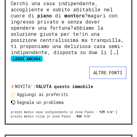
Cerchi una casa indipendente,
accogliente e subito abitabile nel
cuore di
piano
di
montoro
?magari con
ingresso privato e senza dover
spendere una fortuna?abbiamo la
soluzione giusta per te!in una
posizione centralissima ma tranquilla,
ti proponiamo una deliziosa casa semi-
indipendente, disposta su due li […]
LEGGI ANCORA
ALTRE FONTI
NOVITA':
VALUTA questo immobile
Aggiungi ai preferiti
Segnala un problema
prezzo medio casa indipendente in zona Piano
:
929
€/m²
prezzo medio villa in zona Piano
:
865
€/m²