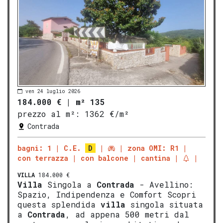
ven 24 luglio 2026
184.000 €
|
m² 135
prezzo al m²:
1362 €/m²
Contrada
bagni: 1
C.E.
D
zona OMI: R1
con terrazza
con balcone
cantina
VILLA
184.000 €
Villa
Singola a
Contrada
- Avellino:
Spazio, Indipendenza e Comfort Scopri
questa splendida
villa
singola situata
a
Contrada
, ad appena 500 metri dal