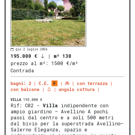
gio 2 luglio 2026
195.000 €
|
m² 130
prezzo al m²:
1500 €/m²
Contrada
bagni: 2
C.E.
F
con terrazza
con balcone
angolo cottura
VILLA
195.000 €
Rif: C02 -
Villa
indipendente con
ampio giardino – Avellino A pochi
passi dal centro e a soli 500 metri
dal bivio per la superstrada Avellino–
Salerno Eleganza, spazio e