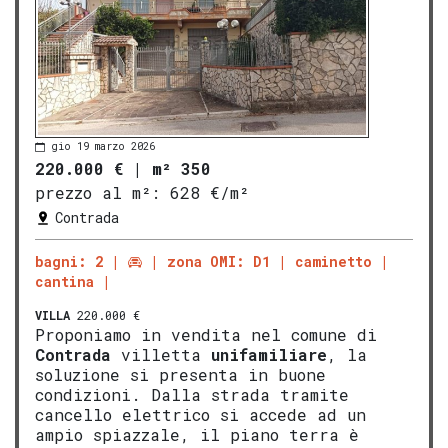
gio 19 marzo 2026
220.000 €
|
m² 350
prezzo al m²:
628 €/m²
Contrada
bagni: 2
zona OMI: D1
caminetto
cantina
VILLA
220.000 €
Proponiamo in vendita nel comune di
Contrada
villetta
unifamiliare
, la
soluzione si presenta in buone
condizioni. Dalla strada tramite
cancello elettrico si accede ad un
ampio spiazzale, il piano terra è