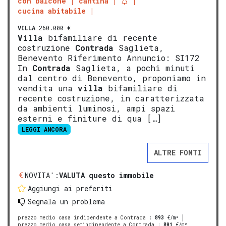
con balcone
cantina
cucina abitabile
VILLA
260.000 €
Villa
bifamiliare di recente
costruzione
Contrada
Saglieta,
Benevento Riferimento Annuncio: SI172
In
Contrada
Saglieta, a pochi minuti
dal centro di Benevento, proponiamo in
vendita una
villa
bifamiliare di
recente costruzione, in caratterizzata
da ambienti luminosi, ampi spazi
esterni e finiture di qua […]
LEGGI ANCORA
ALTRE FONTI
NOVITA':
VALUTA questo immobile
Aggiungi ai preferiti
Segnala un problema
prezzo medio casa indipendente a Contrada
:
893
€/m²
prezzo medio casa semindipendente a Contrada
:
801
€/m²