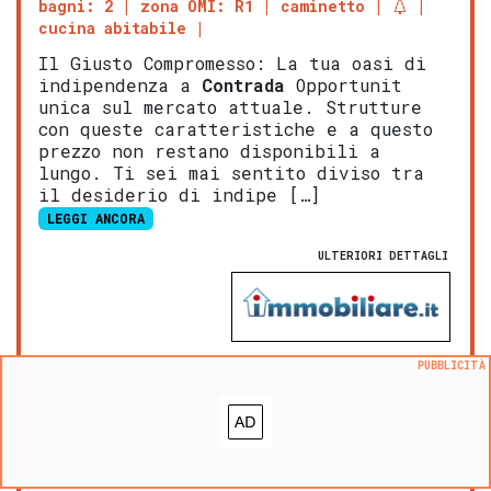
bagni: 2
zona OMI: R1
caminetto
cucina abitabile
Il Giusto Compromesso: La tua oasi di
indipendenza a
Contrada
Opportunit
unica sul mercato attuale. Strutture
con queste caratteristiche e a questo
prezzo non restano disponibili a
lungo. Ti sei mai sentito diviso tra
il desiderio di indipe […]
LEGGI ANCORA
ULTERIORI DETTAGLI
PUBBLICITÀ
NOVITA':
VALUTA questo immobile
Aggiungi ai preferiti
Segnala un problema
prezzo medio appartamento a Contrada
:
742
€/m²
prezzo medio casa indipendente a Contrada
:
893
€/m²