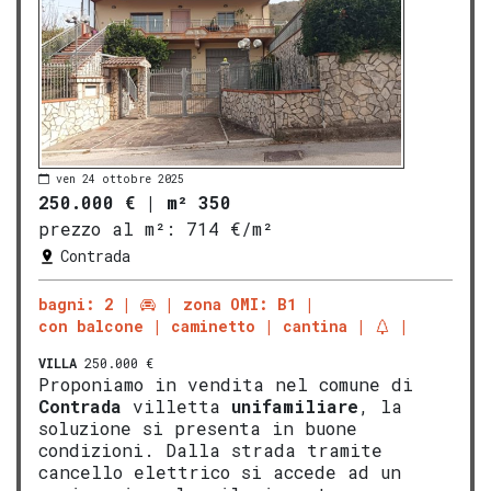
ven 24 ottobre 2025
250.000 €
|
m² 350
prezzo al m²:
714 €/m²
Contrada
bagni: 2
zona OMI: B1
con balcone
caminetto
cantina
VILLA
250.000 €
Proponiamo in vendita nel comune di
Contrada
villetta
unifamiliare
, la
soluzione si presenta in buone
condizioni. Dalla strada tramite
cancello elettrico si accede ad un