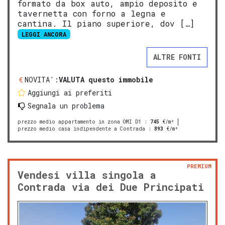
formato da box auto, ampio deposito e
tavernetta con forno a legna e
cantina. Il piano superiore, dov […]
LEGGI ANCORA
ALTRE FONTI
NOVITA':
VALUTA questo immobile
Aggiungi ai preferiti
Segnala un problema
prezzo medio appartamento in zona OMI D1
:
745
€/m²
prezzo medio casa indipendente a Contrada
:
893
€/m²
PREMIUM
Vendesi villa singola a
Contrada via dei Due Principati