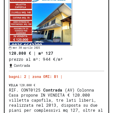
mer 30 aprile 2025
120.000 €
|
m² 127
prezzo al m²:
944 €/m²
Contrada
bagni: 2
zona OMI: B1
VILLA
120.000 €
RIF. CONT0125
Contrada
(AV) Colonna
Casa propone IN VENDITA € 120.000
villetta capofila, tre lati liberi,
realizzata nel 2013, disposta su due
piani per complessivi mq 127, oltre al