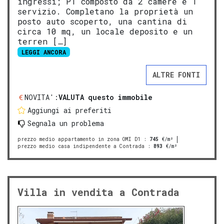
ingressi; P1 composto da 2 camere e 1
servizio. Completano la proprietà un
posto auto scoperto, una cantina di
circa 10 mq, un locale deposito e un
terren […]
LEGGI ANCORA
ALTRE FONTI
NOVITA':
VALUTA questo immobile
Aggiungi ai preferiti
Segnala un problema
prezzo medio appartamento in zona OMI D1
:
745
€/m²
prezzo medio casa indipendente a Contrada
:
893
€/m²
Villa in vendita a Contrada