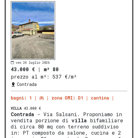
ven 24 luglio 2026
43.000 €
|
m² 80
prezzo al m²:
537 €/m²
Contrada
bagni: 1
zona OMI: D1
cantina
VILLA
43.000 €
Contrada
- Via Salsani. Proponiamo in
vendita porzione di
villa
bifamiliare
di circa 80 mq con terreno suddiviso
in: PT composto da salone, cucina e 2