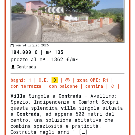
ven 24 luglio 2026
184.000 €
|
m² 135
prezzo al m²:
1362 €/m²
Contrada
bagni: 1
C.E.
D
zona OMI: R1
con terrazza
con balcone
cantina
Villa
Singola a
Contrada
- Avellino:
Spazio, Indipendenza e Comfort Scopri
questa splendida
villa
singola situata
a
Contrada
, ad appena 500 metri dal
centro, una soluzione abitativa che
combina spaziosità e praticità.
Costruita negli anni ' […]