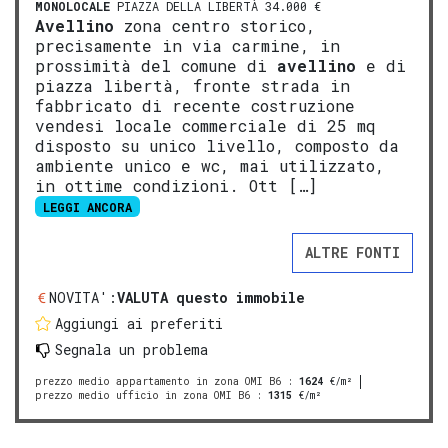
MONOLOCALE
PIAZZA DELLA LIBERTÀ 34.000 €
Avellino
zona centro storico,
precisamente in via carmine, in
prossimità del comune di
avellino
e di
piazza libertà, fronte strada in
fabbricato di recente costruzione
vendesi locale commerciale di 25 mq
disposto su unico livello, composto da
ambiente unico e wc, mai utilizzato,
in ottime condizioni. Ott […]
LEGGI ANCORA
ALTRE FONTI
NOVITA':
VALUTA questo immobile
Aggiungi ai preferiti
Segnala un problema
prezzo medio appartamento in zona OMI B6
:
1624
€/m²
prezzo medio ufficio in zona OMI B6
:
1315
€/m²