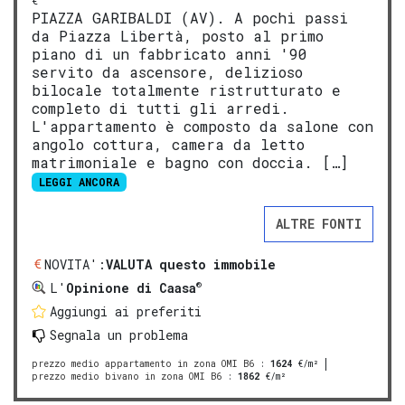
€
PIAZZA GARIBALDI (AV). A pochi passi
da Piazza Libertà, posto al primo
piano di un fabbricato anni '90
servito da ascensore, delizioso
bilocale totalmente ristrutturato e
completo di tutti gli arredi.
L'appartamento è composto da salone con
angolo cottura, camera da letto
matrimoniale e bagno con doccia. […]
LEGGI ANCORA
ALTRE FONTI
NOVITA':
VALUTA questo immobile
®
L'
Opinione di Caasa
Aggiungi ai preferiti
Segnala un problema
prezzo medio appartamento in zona OMI B6
:
1624
€/m²
prezzo medio bivano in zona OMI B6
:
1862
€/m²