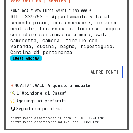
zona OMI: B6
cantina
MONOLOCALE
VIA LUIGI AMABILE 180.000 €
RIF. 339763 - Appartamento sito al
secondo piano, con ascensore, in zona
centrale, ben esposto. Ingresso, ampio
corridoio con armadio a muro, sala,
cameretta, camera, tinello con
veranda, cucina, bagno, ripostiglio.
Cantina di pertinenza
LEGGI ANCORA
ALTRE FONTI
NOVITA':
VALUTA questo immobile
®
L'
Opinione di Caasa
Aggiungi ai preferiti
Segnala un problema
prezzo medio appartamento in zona OMI B6
:
1624
€/m²
prezzo medio appartamento ad Avellino
:
1451
€/m²