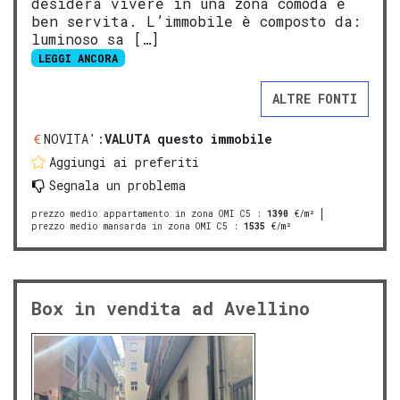
desidera vivere in una zona comoda e
ben servita. L’immobile è composto da:
luminoso sa […]
LEGGI ANCORA
ALTRE FONTI
NOVITA':
VALUTA questo immobile
Aggiungi ai preferiti
Segnala un problema
prezzo medio appartamento in zona OMI C5
:
1390
€/m²
prezzo medio mansarda in zona OMI C5
:
1535
€/m²
Box in vendita ad Avellino