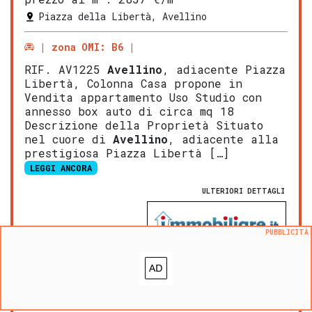
Piazza della Libertà, Avellino
zona OMI: B6
RIF. AV1225
Avellino
, adiacente Piazza
Libertà, Colonna Casa propone in
Vendita appartamento Uso Studio con
annesso box auto di circa mq 18
Descrizione della Proprietà Situato
nel cuore di
Avellino
, adiacente alla
prestigiosa Piazza Libertà […]
LEGGI ANCORA
ULTERIORI DETTAGLI
PUBBLICITÀ
NOVITA':
VALUTA questo immobile
Aggiungi ai preferiti
Segnala un problema