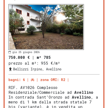
gio 25 giugno 2026
750.000 €
|
m² 785
prezzo al m²:
955 €/m²
Bellizzi Irpino, Avellino
bagni: 6
zona OMI: R2
RIF. AV1026 Complesso
Residenziale/Commerciale ad
Avellino
In contrada Sant'Oronzo ad
Avellino
, a
meno di 1 km dalla strada statale 7
bis (variante), è in vendita un