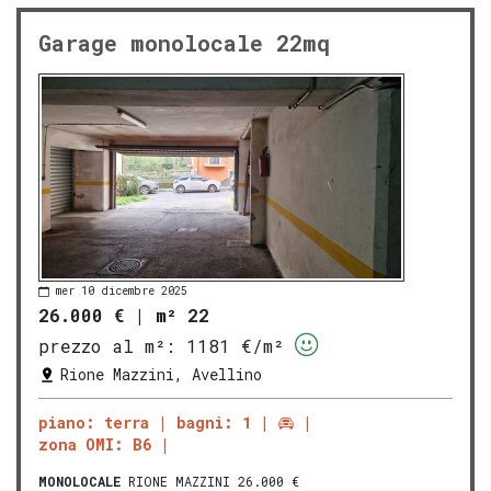
Garage monolocale 22mq
mer 10 dicembre 2025
26.000 €
|
m² 22
prezzo al m²:
1181 €/m²
Rione Mazzini, Avellino
piano: terra
bagni: 1
zona OMI: B6
MONOLOCALE
RIONE MAZZINI 26.000 €