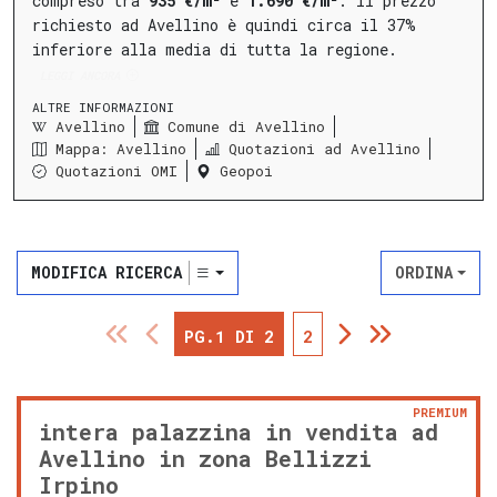
compreso tra
935 €/m²
e
1.690 €/m²
.
Il prezzo
richiesto ad Avellino è quindi circa il 37%
inferiore alla media di tutta la regione.
LEGGI ANCORA
ALTRE INFORMAZIONI
Avellino
Comune di Avellino
Mappa: Avellino
Quotazioni ad Avellino
Quotazioni OMI
Geopoi
MODIFICA RICERCA
ORDINA
PG.1 DI 2
2
PREMIUM
intera palazzina in vendita ad
Avellino in zona Bellizzi
Irpino