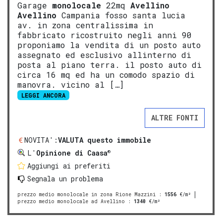
Garage
monolocale
22mq
Avellino
Avellino
Campania fosso santa lucia
av. in zona centralissima in
fabbricato ricostruito negli anni 90
proponiamo la vendita di un posto auto
assegnato ed esclusivo allinterno di
posta al piano terra. il posto auto di
circa 16 mq ed ha un comodo spazio di
manovra. vicino al […]
LEGGI ANCORA
ALTRE FONTI
NOVITA':
VALUTA questo immobile
®
L'
Opinione di Caasa
Aggiungi ai preferiti
Segnala un problema
prezzo medio monolocale in zona Rione Mazzini
:
1556
€/m²
prezzo medio monolocale ad Avellino
:
1340
€/m²