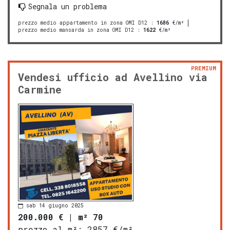
Segnala un problema
prezzo medio appartamento in zona OMI D12
:
1686
€/m²
prezzo medio mansarda in zona OMI D12
:
1622
€/m²
PREMIUM
Vendesi ufficio ad Avellino via
Carmine
sab 14 giugno 2025
200.000 €
|
m² 70
prezzo al m²:
2857 €/m²