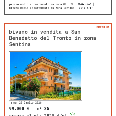
prezzo medio appartamento in zona OMI D3
:
2676
€/m²
prezzo medio appartamento in zona Sentina
:
3210
€/m²
PREMIUM
bivano in vendita a San
Benedetto del Tronto in zona
Sentina
mer 29 luglio 2026
99.000 €
|
m² 35
prezzo al m²:
2828 €/m²