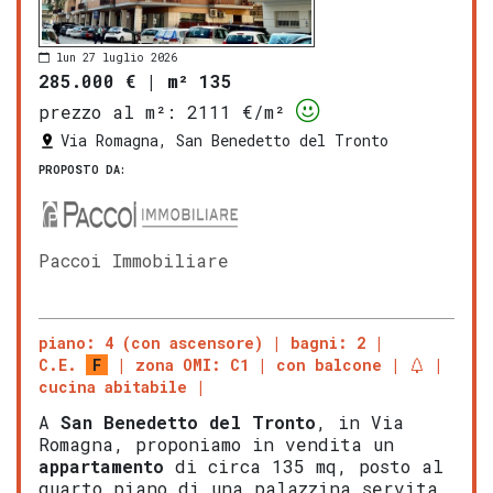
lun 27 luglio 2026
285.000 €
|
m² 135
prezzo al m²:
2111 €/m²
Via Romagna, San Benedetto del Tronto
PROPOSTO DA:
Paccoi Immobiliare
piano: 4 (con ascensore)
bagni: 2
C.E.
F
zona OMI: C1
con balcone
cucina abitabile
A
San Benedetto del Tronto
, in Via
Romagna, proponiamo in vendita un
appartamento
di circa 135 mq, posto al
quarto piano di una palazzina servita