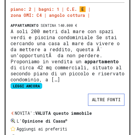
piano: 2
bagni: 1
C.E.
E
zona OMI: C4
angolo cottura
APPARTAMENTO
SENTINA 140.000 €
A soli 200 metri dal mare con spazi
verdi e piscina condominiale Se stai
cercando una casa al mare da vivere o
da mettere a reddito, questa Ã¨
un'opportunitÃ da non perdere.
Proponiamo in vendita un
appartamento
di circa 42 mq commerciali, situato al
secondo piano di un piccolo e riservato
condominio, a […]
LEGGI ANCORA
ALTRE FONTI
NOVITA':
VALUTA questo immobile
®
L'
Opinione di Caasa
Aggiungi ai preferiti