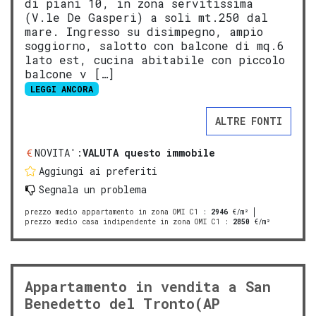
di piani 10, in zona servitissima
(V.le De Gasperi) a soli mt.250 dal
mare. Ingresso su disimpegno, ampio
soggiorno, salotto con balcone di mq.6
lato est, cucina abitabile con piccolo
balcone v […]
LEGGI ANCORA
ALTRE FONTI
NOVITA':
VALUTA questo immobile
Aggiungi ai preferiti
Segnala un problema
prezzo medio appartamento in zona OMI C1
:
2946
€/m²
prezzo medio casa indipendente in zona OMI C1
:
2850
€/m²
Appartamento in vendita a San
Benedetto del Tronto(AP