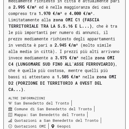
mediamente richiesto in città è attualmente pari
a
2.995 €/m²
ed è nella maggioranza dei casi
compreso tra
1.970 €/m²
e
4.000 €/m²
.
Limitatamente alla
zona OMI C1 (FASCIA
TERRITORIALE TRA LA S.S.16 E L...)
, che è tra
le più importanti per numero di annunci, il
prezzo mediamente richiesto degli appartamenti
in vendita è pari a
2.945 €/m²
(molto simile
alla media in città).
I prezzi più alti arrivano
invece mediamente a
3.975 €/m²
nella
zona OMI
C4 (LUNGOMARE SUD FINO ALL`ASSE FERROVIARIO)
,
che è quella più costosa, mentre quelli più
bassi si attestano a
1.505 €/m²
nella
zona OMI
D2 (PORZIONE DI TERRITORIO A OVEST DEL
CA...)
.
LEGGI ANCORA
ALTRE INFORMAZIONI
San Benedetto del Tronto
Comune di San Benedetto del Tronto
Mappa: San Benedetto del Tronto
Quotazioni a San Benedetto del Tronto
Quotazioni OMI
Geopoi