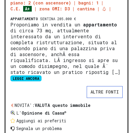
piano: 2 (con ascensore)
bagni: 1
C.E.
A+
zona OMI: D3
cantina
APPARTAMENTO
SENTINA 205.000 €
Proponiamo in vendita un
appartamento
di circa 73 mq, attualmente
interessato da un intervento di
completa ristrutturazione, situato al
secondo piano di una palazzina priva
di ascensore, anchÂ essa
riqualificata. LÂ ingresso si apre su
un comodo disimpegno, nel quale Ã¨
stato ricavato un pratico ripostig […]
LEGGI ANCORA
ALTRE FONTI
NOVITA':
VALUTA questo immobile
®
L'
Opinione di Caasa
Aggiungi ai preferiti
Segnala un problema