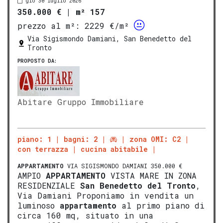
gio 30 luglio 2026
350.000 €
|
m² 157
prezzo al m²:
2229 €/m²
Via Sigismondo Damiani, San Benedetto del
Tronto
PROPOSTO DA:
Abitare Gruppo Immobiliare
piano: 1
bagni: 2
zona OMI: C2
con terrazza
cucina abitabile
APPARTAMENTO
VIA SIGISMONDO DAMIANI 350.000 €
AMPIO
APPARTAMENTO
VISTA MARE IN ZONA
RESIDENZIALE
San Benedetto del Tronto
,
Via Damiani Proponiamo in vendita un
luminoso
appartamento
al primo piano di
circa 160 mq, situato in una