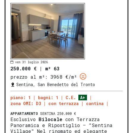
ven 31 luglio 2026
250.000 €
|
m² 63
prezzo al m²:
3968 €/m²
Sentina, San Benedetto del Tronto
piano: 1
bagni: 1
C.E.
A+
zona OMI: D3
con terrazza
cantina
APPARTAMENTO
SENTINA 250.000 €
Esclusivo
Bilocale
con Terrazza
Panoramica e Ripostiglio – "Sentina
Village" Nel rinomato ed elegante