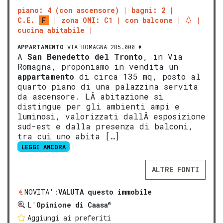
piano: 4 (con ascensore)
bagni: 2
C.E.
F
zona OMI: C1
con balcone
cucina abitabile
APPARTAMENTO
VIA ROMAGNA 285.000 €
A
San Benedetto del Tronto
, in Via
Romagna, proponiamo in vendita un
appartamento
di circa 135 mq, posto al
quarto piano di una palazzina servita
da ascensore. LÂ abitazione si
distingue per gli ambienti ampi e
luminosi, valorizzati dallÂ esposizione
sud-est e dalla presenza di balconi,
tra cui uno abita […]
LEGGI ANCORA
ALTRE FONTI
NOVITA':
VALUTA questo immobile
®
L'
Opinione di Caasa
Aggiungi ai preferiti