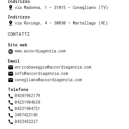
Indirizzo
via Madonna, 1 — 31015 — Conegliano (TV)
Indirizzo
via Roviego, 4 — 30030 — Martellago (VE)
CONTATTI
Sito web
www.accordiagenzia.com
Email
enricobaseggio@accordiagenzia.com
info@accordiagenzia.com
conegliano@accordiagenzia.com
Telefono
04381962179
04231904638
04231904721
3497423185
0423432227