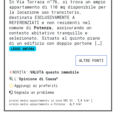
In Via Torraca n°76, si trova un ampio
appartamento di 110 mq disponibile per
la locazione uso transitorio,
destinata ESCLUSIVAMENTE A
REFERENZIATI e non residenti nel
comune di
Potenza
, assicurando un
contesto abitativo tranquillo e
selezionato. Situato al quinto piano
di un edificio con doppio portone […]
LEGGI ANCORA
ALTRE FONTI
NOVITA':
VALUTA questo immobile
®
L'
Opinione di Caasa
Aggiungi ai preferiti
Segnala un problema
prezzo medio appartamento in zona OMI B1
:
7,3
€/m²
prezzo medio appartamento a Potenza
:
6,7
€/m²