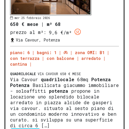
mer 25 febbraio 2026
650 € mese
|
m² 68
prezzo al m²:
9,6 €/m²
Via Cavour, Potenza
piano: 6
bagni: 1
zona OMI: B1
con terrazza
con balcone
arredato
cantina
QUADRILOCALE
VIA CAVOUR 650 € MESE
Via Cavour
quadrilocale
68mq
Potenza
Potenza
Basilicata giacummo immobiliare
- soloaffitti
potenza
propone in
locazione uno splendido bilocale
arredato in piazza alcide de gasperi
via cavour. situato al sesto piano di
un condominio moderno innovativo e ben
curato. si sviluppa su una superficie
di circa 6 […]