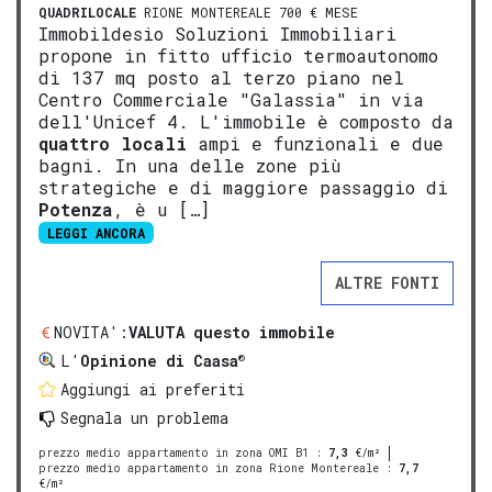
QUADRILOCALE
RIONE MONTEREALE 700 € MESE
Immobildesio Soluzioni Immobiliari
propone in fitto ufficio termoautonomo
di 137 mq posto al terzo piano nel
Centro Commerciale "Galassia" in via
dell'Unicef 4. L'immobile è composto da
quattro locali
ampi e funzionali e due
bagni. In una delle zone più
strategiche e di maggiore passaggio di
Potenza
, è u […]
LEGGI ANCORA
ALTRE FONTI
NOVITA':
VALUTA questo immobile
®
L'
Opinione di Caasa
Aggiungi ai preferiti
Segnala un problema
prezzo medio appartamento in zona OMI B1
:
7,3
€/m²
prezzo medio appartamento in zona Rione Montereale
:
7,7
€/m²