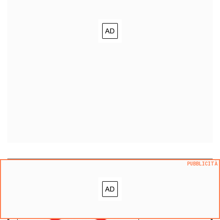
PUBBLICITÀ
Appartamento con ascensore in
affitto per studenti o lavorat