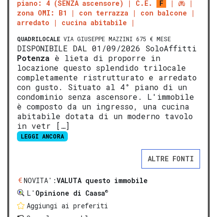
piano: 4 (SENZA ascensore)
C.E.
F
zona OMI: B1
con terrazza
con balcone
arredato
cucina abitabile
QUADRILOCALE
VIA GIUSEPPE MAZZINI 675 € MESE
DISPONIBILE DAL 01/09/2026 SoloAffitti
Potenza
è lieta di proporre in
locazione questo splendido trilocale
completamente ristrutturato e arredato
con gusto. Situato al 4° piano di un
condominio senza ascensore. L'immobile
è composto da un ingresso, una cucina
abitabile dotata di un moderno tavolo
in vetr […]
LEGGI ANCORA
ALTRE FONTI
NOVITA':
VALUTA questo immobile
®
L'
Opinione di Caasa
Aggiungi ai preferiti