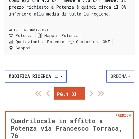
compreso tra
4,5 €/m² mese
e
7,6 €/m² mese
.
Il
prezzo richiesto a Potenza è quindi circa il 8%
inferiore alla media di tutta la regione.
LEGGI ANCORA
ALTRE INFORMAZIONI
Potenza
Mappa: Potenza
Quotazioni a Potenza
Quotazioni OMI
Geopoi
MODIFICA RICERCA
ORDINA
PG.1 DI 1
PREMIUM
Quadrilocale in affitto a
Potenza via Francesco Torraca,
76