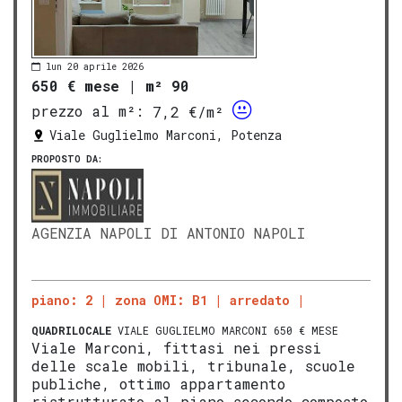
lun 20 aprile 2026
650 € mese
|
m² 90
prezzo al m²:
7,2 €/m²
Viale Guglielmo Marconi, Potenza
PROPOSTO DA:
AGENZIA NAPOLI DI ANTONIO NAPOLI
piano: 2
zona OMI: B1
arredato
QUADRILOCALE
VIALE GUGLIELMO MARCONI 650 € MESE
Viale Marconi, fittasi nei pressi
delle scale mobili, tribunale, scuole
publiche, ottimo appartamento
ristrutturato al piano secondo composto