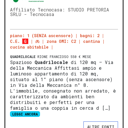
Affiliato Tecnocasa: STUDIO PRETORIA
SRLU - Tecnocasa
piano: 1 (SENZA ascensore)
bagni: 2
C.E.
G
zona OMI: C2
cantina
cucina abitabile
QUADRILOCALE
RIONE FRANCIOSO 550 € MESE
Spazioso
Quadrilocale
di 120 mq – Via
della Meccanica Affittasi ampio e
luminoso appartamento di 120 mq,
situato al 1° piano (senza ascensore)
in Via della Meccanica n° 8.
L'immobile, consegnato non arredato, è
caratterizzato da ambienti ben
distribuiti e perfetti per una
famiglia o una coppia in cerca d […]
LEGGI ANCORA
ALTRE FONTI