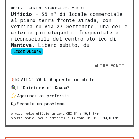
UFFICIO
CENTRO STORICO 800 € MESE
Ufficio
- 55 m² di locale commerciale
al piano terra fronte strada, con
vetrina su Via XX Settembre, una delle
arterie più eleganti, frequentate e
riconoscibili del centro storico di
Mantova
. Libero subito, du
LEGGI ANCORA
ALTRE FONTI
NOVITA':
VALUTA questo immobile
®
L'
Opinione di Caasa
Aggiungi ai preferiti
Segnala un problema
prezzo medio ufficio in zona OMI B1
:
10,8
€/m²
prezzo medio locale commerciale in zona OMI B1
:
13,8
€/m²