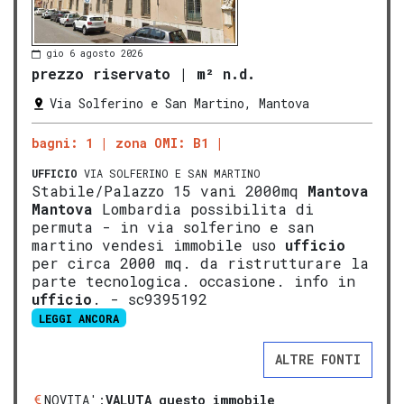
gio 6 agosto 2026
prezzo riservato
|
m² n.d.
Via Solferino e San Martino, Mantova
bagni: 1
zona OMI: B1
UFFICIO
VIA SOLFERINO E SAN MARTINO
Stabile/Palazzo 15 vani 2000mq
Mantova
Mantova
Lombardia possibilita di
permuta - in via solferino e san
martino vendesi immobile uso
ufficio
per circa 2000 mq. da ristrutturare la
parte tecnologica. occasione. info in
ufficio
. - sc9395192
LEGGI ANCORA
ALTRE FONTI
NOVITA':
VALUTA questo immobile