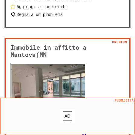
Aggiungi ai preferiti
Segnala un problema
PREMIUM
Immobile in affitto a
Mantova(MN
PUBBLICITÀ
mar 21 luglio 2026
1.800 € mese
|
m² 175