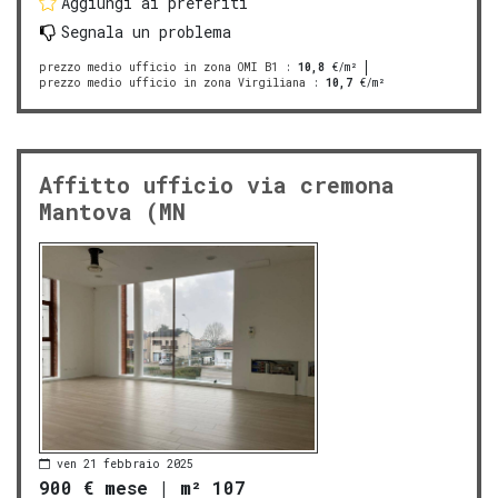
Aggiungi ai preferiti
Segnala un problema
prezzo medio ufficio in zona OMI B1
:
10,8
€/m²
prezzo medio ufficio in zona Virgiliana
:
10,7
€/m²
Affitto ufficio via cremona
Mantova (MN
ven 21 febbraio 2025
900 € mese
|
m² 107