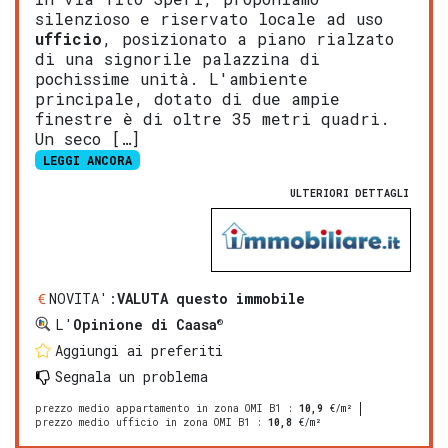
silenzioso e riservato locale ad uso
ufficio
, posizionato a piano rialzato
di una signorile palazzina di
pochissime unità. L'ambiente
principale, dotato di due ampie
finestre è di oltre 35 metri quadri.
Un seco […]
LEGGI ANCORA
ULTERIORI DETTAGLI
NOVITA':
VALUTA questo immobile
®
L'
Opinione di Caasa
Aggiungi ai preferiti
Segnala un problema
prezzo medio appartamento in zona OMI B1
:
10,9
€/m²
prezzo medio ufficio in zona OMI B1
:
10,8
€/m²