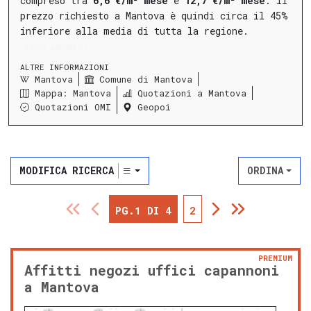
compreso tra
6,6 €/m² mese
e
12,7 €/m² mese
.
Il
prezzo richiesto a Mantova è quindi circa il 45%
inferiore alla media di tutta la regione.
LEGGI ANCORA
ALTRE INFORMAZIONI
Mantova
Comune di Mantova
Mappa: Mantova
Quotazioni a Mantova
Quotazioni OMI
Geopoi
MODIFICA RICERCA
ORDINA
PG.1 DI 4
2
PREMIUM
Affitti negozi uffici capannoni
a Mantova