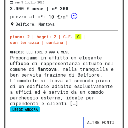
ven 3 luglio 2026
3.000 € mese
|
m² 300
prezzo al m²:
10 €/m²
Belfiore, Mantova
piano: 2
bagni: 2
C.E.
C
con terrazza
cantina
UFFICIO
BELFIORE 3.000 € MESE
Proponiamo in affitto un elegante
ufficio
di rappresentanza situato nel
comune di
Mantova
, nella tranquilla e
ben servita frazione di Belfiore.
L'immobile si trova al secondo piano
di un edificio adibito esclusivamente
a uffici ed è servito da un comodo
parcheggio esterno, ideale per
dipendenti e clienti […]
LEGGI ANCORA
ALTRE FONTI