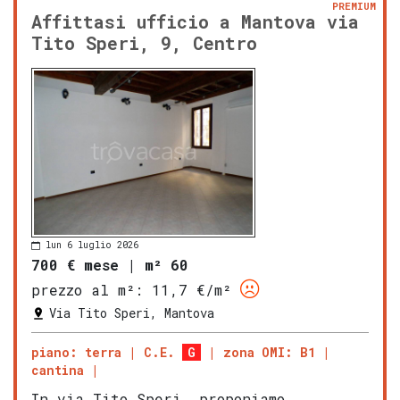
PREMIUM
Affittasi ufficio a Mantova via
Tito Speri, 9, Centro
lun 6 luglio 2026
700 € mese
|
m² 60
prezzo al m²:
11,7 €/m²
Via Tito Speri, Mantova
piano: terra
C.E.
G
zona OMI: B1
cantina
In via Tito Speri, proponiamo