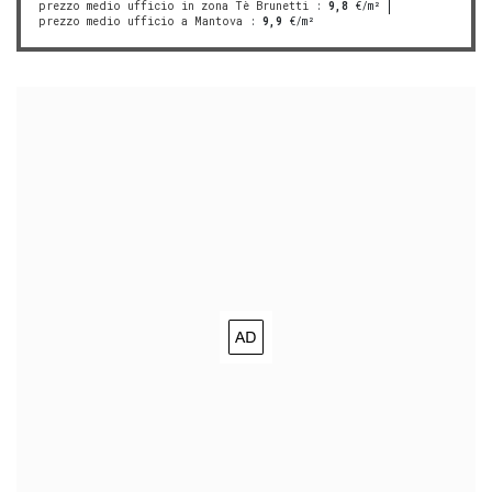
prezzo medio ufficio in zona Tè Brunetti
:
9,8
€/m²
prezzo medio ufficio a Mantova
:
9,9
€/m²