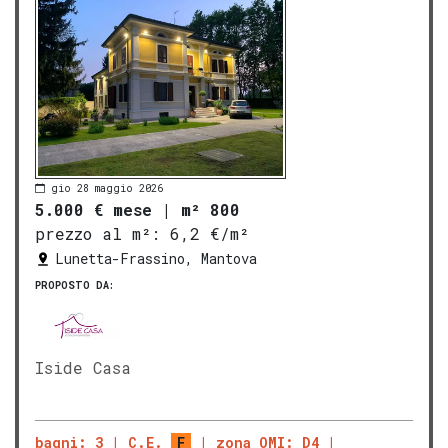
gio 28 maggio 2026
5.000 € mese
|
m² 800
prezzo al m²:
6,2 €/m²
Lunetta-Frassino, Mantova
PROPOSTO DA:
Iside Casa
bagni: 3
C.E.
F
zona OMI: D4