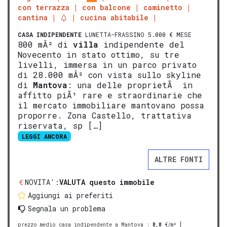
con terrazza
con balcone
caminetto
cantina
cucina abitabile
CASA INDIPENDENTE
LUNETTA-FRASSINO 5.000 € MESE
800 mÂ² di
villa
indipendente del
Novecento in stato ottimo, su tre
livelli, immersa in un parco privato
di 28.000 mÂ² con vista sullo skyline
di
Mantova
: una delle proprietÃ in
affitto piÃ¹ rare e straordinarie che
il mercato immobiliare mantovano possa
proporre. Zona Castello, trattativa
riservata, sp […]
LEGGI ANCORA
ALTRE FONTI
NOVITA':
VALUTA questo immobile
Aggiungi ai preferiti
Segnala un problema
prezzo medio casa indipendente a Mantova
:
8,8
€/m²