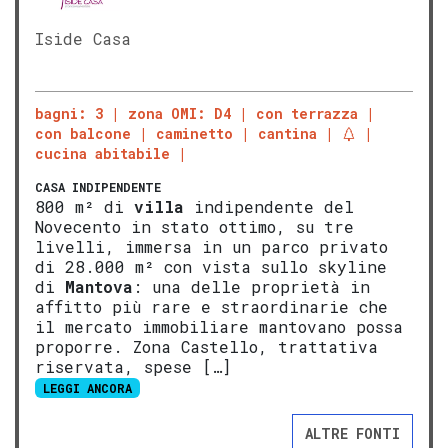
Iside Casa
bagni: 3
zona OMI: D4
con terrazza
con balcone
caminetto
cantina
cucina abitabile
CASA INDIPENDENTE
800 m² di
villa
indipendente del
Novecento in stato ottimo, su tre
livelli, immersa in un parco privato
di 28.000 m² con vista sullo skyline
di
Mantova
: una delle proprietà in
affitto più rare e straordinarie che
il mercato immobiliare mantovano possa
proporre. Zona Castello, trattativa
riservata, spese […]
LEGGI ANCORA
ALTRE FONTI