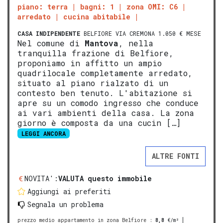
piano: terra
bagni: 1
zona OMI: C6
arredato
cucina abitabile
CASA INDIPENDENTE
BELFIORE VIA CREMONA 1.050 € MESE
Nel comune di
Mantova
, nella
tranquilla frazione di Belfiore,
proponiamo in affitto un ampio
quadrilocale completamente arredato,
situato al piano rialzato di un
contesto ben tenuto. L'abitazione si
apre su un comodo ingresso che conduce
ai vari ambienti della casa. La zona
giorno è composta da una cucin […]
LEGGI ANCORA
ALTRE FONTI
NOVITA':
VALUTA questo immobile
Aggiungi ai preferiti
Segnala un problema
prezzo medio appartamento in zona Belfiore
:
8,8
€/m²