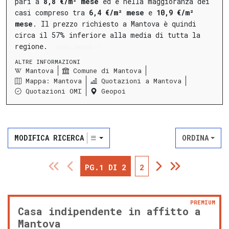
pari a
8,8 €/m² mese
ed è nella maggioranza dei
casi compreso tra
6,4 €/m² mese
e
10,9 €/m²
mese
.
Il prezzo richiesto a Mantova è quindi
circa il 57% inferiore alla media di tutta la
regione.
LEGGI ANCORA
ALTRE INFORMAZIONI
Mantova
Comune di Mantova
Mappa: Mantova
Quotazioni a Mantova
Quotazioni OMI
Geopoi
MODIFICA RICERCA
ORDINA
PG.1 DI 2
2
PREMIUM
Casa indipendente in affitto a
Mantova