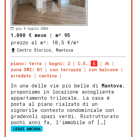
gio 9 luglio 2026
1.000 € mese
|
m² 95
prezzo al m²:
10,5 €/m²
Centro Storico, Mantova
piano: terra
bagni: 2
C.E.
G
zona OMI: B1
con terrazza
con balcone
arredato
cantina
In una delle vie più belle di
Mantova
,
proponiamo in locazione accogliente
appartamento trilocale. La casa è
posta al piano rialzato di un
signorile contesto condominiale con
gradevoli spazi verdi. Ristrutturato
pochi anni fa, l'immobile of […]
LEGGI ANCORA