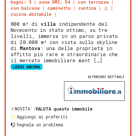
bagni: 3
zona OMI: D4
con terrazza
con balcone
caminetto
cantina
cucina abitabile
800 m² di
villa
indipendente del
Novecento in stato ottimo, su tre
livelli, immersa in un parco privato
di 28.000 m² con vista sullo skyline
di
Mantova
: una delle proprietà in
affitto più rare e straordinarie che
il mercato immobiliare mant […]
LEGGI ANCORA
ULTERIORI DETTAGLI
NOVITA':
VALUTA questo immobile
Aggiungi ai preferiti
Segnala un problema