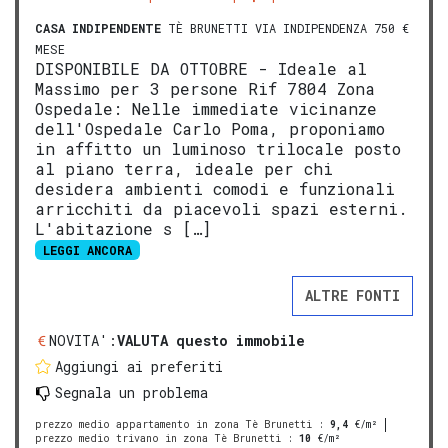
CASA INDIPENDENTE
TÈ BRUNETTI VIA INDIPENDENZA 750 €
MESE
DISPONIBILE DA OTTOBRE - Ideale al
Massimo per 3 persone Rif 7804 Zona
Ospedale: Nelle immediate vicinanze
dell'Ospedale Carlo Poma, proponiamo
in affitto un luminoso trilocale posto
al piano terra, ideale per chi
desidera ambienti comodi e funzionali
arricchiti da piacevoli spazi esterni.
L'abitazione s […]
LEGGI ANCORA
ALTRE FONTI
NOVITA':
VALUTA questo immobile
Aggiungi ai preferiti
Segnala un problema
prezzo medio appartamento in zona Tè Brunetti
:
9,4
€/m²
prezzo medio trivano in zona Tè Brunetti
:
10
€/m²