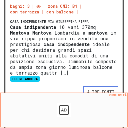
bagni: 3
zona OMI: B1
con terrazza
con balcone
CASA INDIPENDENTE
VIA GIUSEPPINA RIPPA
Casa indipendente
10 vani 370mq
Mantova
Mantova
Lombardia a
mantova
in
via rippa proponiamo in vendita una
prestigiosa
casa indipendente
ideale
per chi desidera grandi spazi
abitativi uniti alla comodit di una
posizione esclusiva. limmobile composto
da ampia zona giorno luminosa balcone
e terrazzo quattr […]
LEGGI ANCORA
ALTRE FONTI
PUBBLICITÀ
NOVITA':
VALUTA questo immobile
Aggiungi ai preferiti
Segnala un problema