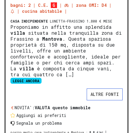
bagni: 2
C.E.
G
zona OMI: D4
cucina abitabile
CASA INDIPENDENTE
LUNETTA-FRASSINO 1.800 € MESE
Proponiamo in affitto una splendida
villa
situata nella tranquilla zona di
Frassino a
Mantova
. Questa spaziosa
proprietà di 150 mq, disposta su due
livelli, offre un ambiente
confortevole e accogliente, ideale per
famiglie o per chi cerca ampi spazi.
La
villa
è composta da cinque vani,
tra cui quattro ca […]
LEGGI ANCORA
ALTRE FONTI
NOVITA':
VALUTA questo immobile
Aggiungi ai preferiti
Segnala un problema
prezzo medio casa indipendente a Mantova
:
8,8
€/m²