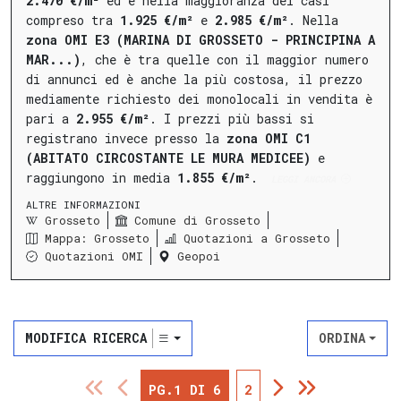
2.470 €/m²
ed è nella maggioranza dei casi
compreso tra
1.925 €/m²
e
2.985 €/m²
.
Nella
zona OMI E3 (MARINA DI GROSSETO - PRINCIPINA A
MAR...)
, che è tra quelle con il maggior numero
di annunci ed è anche la più costosa, il prezzo
mediamente richiesto dei monolocali in vendita è
pari a
2.955 €/m²
.
I prezzi più bassi si
registrano invece presso la
zona OMI C1
(ABITATO CIRCOSTANTE LE MURA MEDICEE)
e
raggiungono in media
1.855 €/m²
.
LEGGI ANCORA
ALTRE INFORMAZIONI
Grosseto
Comune di Grosseto
Mappa: Grosseto
Quotazioni a Grosseto
Quotazioni OMI
Geopoi
MODIFICA RICERCA
ORDINA
PG.1 DI 6
2