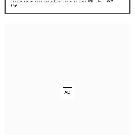
prezzo medio casa semindipendente in zona OMI D14
:
2571
€/m²