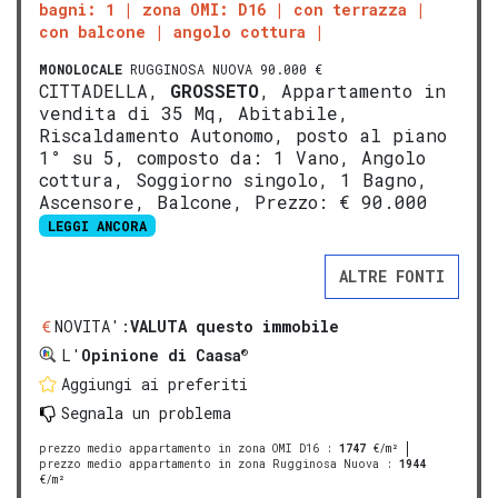
bagni: 1
zona OMI: D16
con terrazza
con balcone
angolo cottura
MONOLOCALE
RUGGINOSA NUOVA 90.000 €
CITTADELLA,
GROSSETO
, Appartamento in
vendita di 35 Mq, Abitabile,
Riscaldamento Autonomo, posto al piano
1° su 5, composto da: 1 Vano, Angolo
cottura, Soggiorno singolo, 1 Bagno,
Ascensore, Balcone, Prezzo: € 90.000
LEGGI ANCORA
ALTRE FONTI
NOVITA':
VALUTA questo immobile
®
L'
Opinione di Caasa
Aggiungi ai preferiti
Segnala un problema
prezzo medio appartamento in zona OMI D16
:
1747
€/m²
prezzo medio appartamento in zona Rugginosa Nuova
:
1944
€/m²