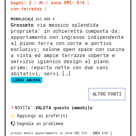
bagni: 2
zona OMI: D14
con terrazza
MONOLOCALE
265.000 €
Grosseto
via messico splendida
proprieta' in schieretta composta da:
appartamento con ingresso indipendente
al piano terra con corte e portico
esclusivi; salone open space con cucina
a vista ed ampie terrazze coperte e
servizio igienico design al piano
primo; reparto notte con due vani
abitativi, servi […]
LEGGI ANCORA
ALTRE FONTI
NOVITA':
VALUTA questo immobile
Aggiungi ai preferiti
Segnala un problema
prezzo medio appartamento in zona OMI D14
:
2252
€/m²