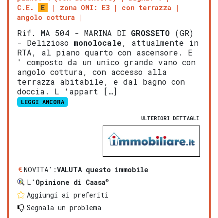
C.E.
E
zona OMI: E3
con terrazza
angolo cottura
Rif. MA 504 - MARINA DI
GROSSETO
(GR)
- Delizioso
monolocale
, attualmente in
RTA, al piano quarto con ascensore. E
' composto da un unico grande vano con
angolo cottura, con accesso alla
terrazza abitabile, e dal bagno con
doccia. L 'appart […]
LEGGI ANCORA
ULTERIORI DETTAGLI
NOVITA':
VALUTA questo immobile
®
L'
Opinione di Caasa
Aggiungi ai preferiti
Segnala un problema