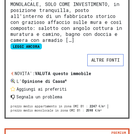
MONOLACALE, SOLO COME INVESTIMENTO, in
posizione tranquilla, posto
all'interno di un fabbricato storico
con grazioso affaccio sulle mura e così
composto: salotto con angolo cottura in
muratura e camino, bagno con doccia e
camera con armadio […]
LEGGI ANCORA
ALTRE FONTI
NOVITA':
VALUTA questo immobile
®
L'
Opinione di Caasa
Aggiungi ai preferiti
Segnala un problema
prezzo medio appartamento in zona OMI B1
:
2247
€/m²
prezzo medio monolocale in zona OMI B1
:
2598
€/m²
PREMIUM