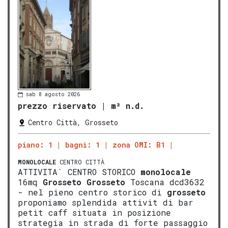
sab 8 agosto 2026
prezzo riservato
|
m² n.d.
Centro Città, Grosseto
piano: 1
bagni: 1
zona OMI: B1
MONOLOCALE
CENTRO CITTÀ
ATTIVITA´ CENTRO STORICO
monolocale
16mq
Grosseto
Grosseto
Toscana dcd3632
- nel pieno centro storico di
grosseto
proponiamo splendida attivit di bar
petit caff situata in posizione
strategia in strada di forte passaggio