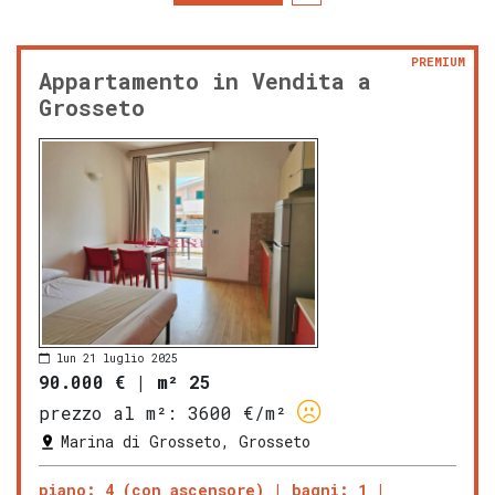
PREMIUM
Appartamento in Vendita a
Grosseto
lun 21 luglio 2025
90.000 €
|
m² 25
prezzo al m²:
3600 €/m²
Marina di Grosseto, Grosseto
piano: 4 (con ascensore)
bagni: 1