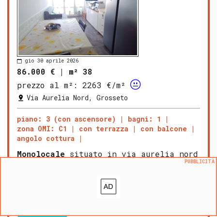
gio 30 aprile 2026
86.000 €
|
m² 38
prezzo al m²:
2263 €/m²
Via Aurelia Nord, Grosseto
piano: 3 (con ascensore)
bagni: 1
zona OMI: C1
con terrazza
con balcone
angolo cottura
Monolocale
situato in via aurelia nord
PUBBLICITÀ
al terzo piano con ascensore di una
palazzina di quattro. Ingresso,
soggiorno con angolo cottura, bagno con
box doccia e finestra, ampio balcone.
Ottimo anche come investimento
LEGGI ANCORA